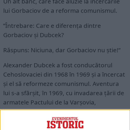
Un alt banc, care face aluzie la încercările
lui Gorbaciov de a reforma comunismul.
”Întrebare: Care e diferența dintre
Gorbaciov și Dubcek?
Răspuns: Niciuna, dar Gorbaciov nu știe!”
Alexander Dubcek a fost conducătorul
Cehoslovaciei din 1968 în 1969 și a încercat
și el să reformeze comunismul. Aventura
lui s-a sfârșit, în 1969, cu invadarea țării de
armatele Pactului de la Varșovia,
Primăvara de la Praga.