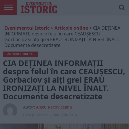
ARTICOLE
ONLINE
EDIȚII
ISTORIC
CONTUL
Evenimentul Istoric
>
Articole online
>
CIA DEŢINEA
TIPĂRITE
PLAY
MEU
INFORMAŢII despre felul în care CEAUŞESCU,
Gorbaciov şi alţi grei ERAU IRONIZAŢI LA NIVEL ÎNALT.
Documente desecretizate
ARTICOLE ONLINE
CIA DEŢINEA INFORMAŢII
despre felul în care CEAUŞESCU,
Gorbaciov şi alţi grei ERAU
IRONIZAŢI LA NIVEL ÎNALT.
Documente desecretizate
Autor:
Alecu Racoviceanu
Data publicarii:
23 ianuarie 2018