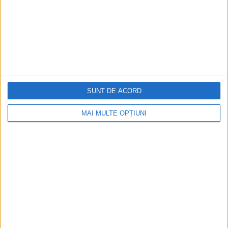
SUNT DE ACORD
MAI MULTE OPȚIUNI
În fine, un banc pe care l-am auzit în anii
ceaușismului și pot garanta că nu exista
român care să nu să nu fi râs măcar o dată
când îl spunea cineva. Prin intermediul
agenților CIA aflăm că el circula și în Rusia: