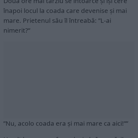
Două ore mai târziu se întoarce și își cere
înapoi locul la coada care devenise și mai
mare. Prietenul său îl întreabă: ”L-ai
nimerit?”
”Nu, acolo coada era și mai mare ca aici!””