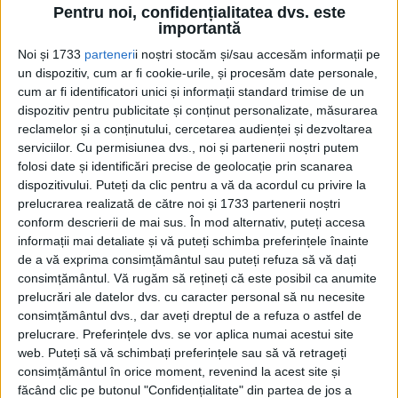
Pentru noi, confidențialitatea dvs. este
importantă
Ochii pisoilor și incendiul de la KGB
Noi și 1733
parteneri
i noștri stocăm și/sau accesăm informații pe
un dispozitiv, cum ar fi cookie-urile, și procesăm date personale,
cum ar fi identificatori unici și informații standard trimise de un
dispozitiv pentru publicitate și conținut personalizate, măsurarea
”Propoziție din compunerea primită ca
reclamelor și a conținutului, cercetarea audienței și dezvoltarea
serviciilor.
Cu permisiunea dvs., noi și partenerii noștri putem
temă de un băiețel: ”Pisica mea tocmai a
folosi date și identificări precise de geolocație prin scanarea
născut șapte pisoi. Toți sunt comuniști.”
dispozitivului. Puteți da clic pentru a vă da acordul cu privire la
prelucrarea realizată de către noi și 1733 partenerii noștri
Săptămâna următoare, același băiețel
conform descrierii de mai sus. În mod alternativ, puteți accesa
scrie: ”Cei șapte pisoi ai pisicii mele sunt
informații mai detaliate și vă puteți schimba preferințele înainte
de a vă exprima consimțământul sau puteți refuza să vă dați
capitaliști.” Profesoara îi amintește
consimțământul.
Vă rugăm să rețineți că este posibil ca anumite
băiețelului că în urmă cu o săptămână
prelucrări ale datelor dvs. cu caracter personal să nu necesite
consimțământul dvs., dar aveți dreptul de a refuza o astfel de
spunea că pisoii sunt comuniști. ”Dar acum
prelucrare. Preferințele dvs. se vor aplica numai acestui site
au deschis ochii” – a răspuns copilul.”
web. Puteți să vă schimbați preferințele sau să vă retrageți
consimțământul în orice moment, revenind la acest site și
făcând clic pe butonul "Confidențialitate" din partea de jos a