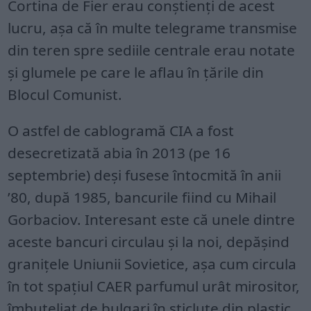
Cortina de Fier erau conștienți de acest
lucru, așa că în multe telegrame transmise
din teren spre sediile centrale erau notate
și glumele pe care le aflau în țările din
Blocul Comunist.
O astfel de cablogramă CIA a fost
desecretizată abia în 2013 (pe 16
septembrie) deși fusese întocmită în anii
’80, după 1985, bancurile fiind cu Mihail
Gorbaciov. Interesant este că unele dintre
aceste bancuri circulau și la noi, depășind
granițele Uniunii Sovietice, așa cum circula
în tot spațiul CAER parfumul urât mirositor,
îmbuteliat de bulgari în sticluțe din plastic,