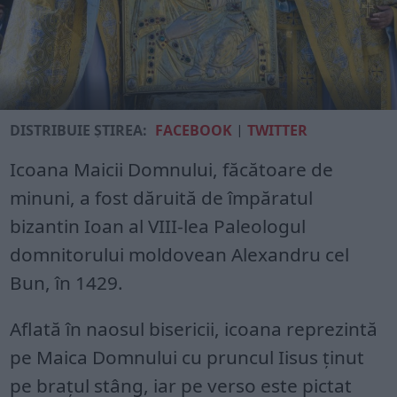
DISTRIBUIE ȘTIREA:
FACEBOOK
|
TWITTER
Icoana Maicii Domnului, făcătoare de
minuni, a fost dăruită de împăratul
bizantin Ioan al VIII-lea Paleologul
domnitorului moldovean Alexandru cel
Bun, în 1429.
Aflată în naosul bisericii, icoana reprezintă
pe Maica Domnului cu pruncul Iisus ţinut
pe braţul stâng, iar pe verso este pictat