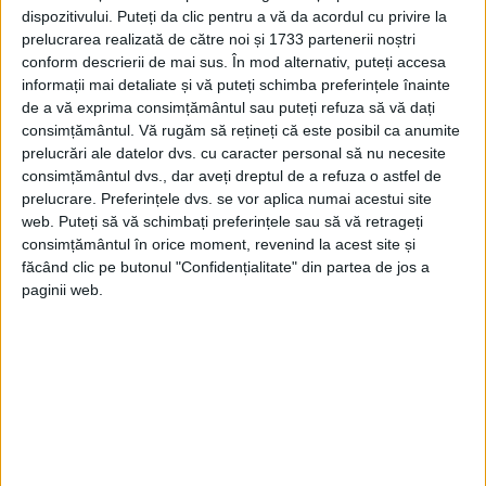
dispozitivului. Puteți da clic pentru a vă da acordul cu privire la
însemnări vechi atestă că icoana de la
prelucrarea realizată de către noi și 1733 partenerii noștri
Mănăstirea Neamţ este o copie a icoanei
conform descrierii de mai sus. În mod alternativ, puteți accesa
informații mai detaliate și vă puteți schimba preferințele înainte
despre care se spune că a fost pictată prin
de a vă exprima consimțământul sau puteți refuza să vă dați
minune pe un stâlp al bisericii din Lida,
consimțământul.
Vă rugăm să rețineți că este posibil ca anumite
prelucrări ale datelor dvs. cu caracter personal să nu necesite
oraş aum în Israel, reprezentând chipul
consimțământul dvs., dar aveți dreptul de a refuza o astfel de
prelucrare. Preferințele dvs. se vor aplica numai acestui site
Maicii Domnului.
web. Puteți să vă schimbați preferințele sau să vă retrageți
consimțământul în orice moment, revenind la acest site și
făcând clic pe butonul "Confidențialitate" din partea de jos a
paginii web.