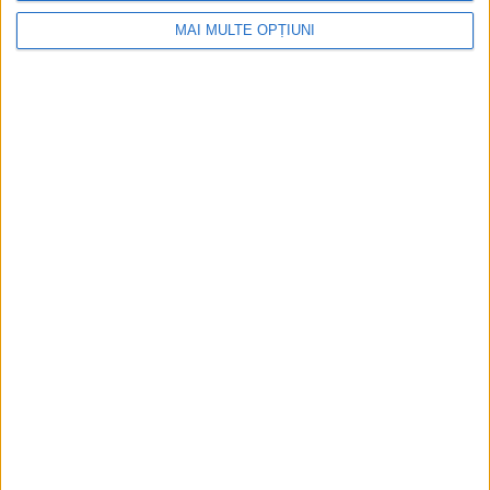
MAI MULTE OPȚIUNI
Ediția tipărită
Mai multe articole