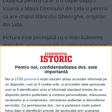
Lidianca pentru că ar fi o copie după o
icoană a Maicii Domnului din Lida şi pentru
că are chipul Sfântului Gheorghe, originar
din Lida.
Pictura este protejată cu o îmbrăcăminte
metalică, ornamentată cu pietre preţioase
între anii 1844-1845, în timpul stareţului
Neonil.
Pentru noi, confidențialitatea dvs. este
importantă
Icoana Maicii Domnului de la Neamţ este o
Noi și 1733
parteneri
i noștri stocăm și/sau accesăm informații pe
icoană procesională, dar şi o icoană
un dispozitiv, cum ar fi cookie-urile, și procesăm date personale,
protectoare, care a întreţinut evlavia
cum ar fi identificatori unici și informații standard trimise de un
dispozitiv pentru publicitate și conținut personalizate, măsurarea
credincioşilor şi a monahilor.
reclamelor și a conținutului, cercetarea audienței și dezvoltarea
serviciilor.
Cu permisiunea dvs., noi și partenerii noștri putem
Potrivit basilica.ro, tradiţia şi unele
folosi date și identificări precise de geolocație prin scanarea