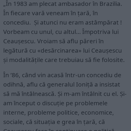
„În 1983 am plecat ambasador în Brazilia.
În fiecare vară veneam în țară, în
concediu. Și atunci nu eram astâmpărat !
Vorbeam cu unul, cu altul… Împotriva lui
Ceauşescu. Vroiam să aflu păreri în
legătură cu «desărcinarea» lui Ceauşescu
şi modalităţile care trebuiau să fie folosite.
În ’86, când vin acasă într-un concediu de
odihnă, aflu că generalul Ioniţă a insistat
să mă întâlnească. Şi m-am întâlnit cu el. Şi-
am început o discuţie pe problemele
interne, probleme politice, economice,
sociale, că situaţia e grea în țară, că