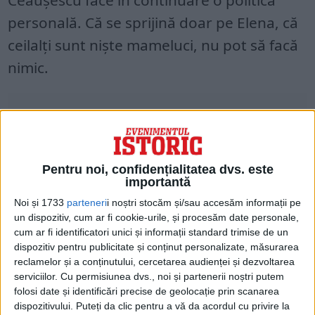
Ceauşescu face în continuare o politică
personală. Că se sprijină doar pe Elena, că
ceilalţi sunt nişte mameluci, nu pot să facă
nimic.
Pentru noi, confidențialitatea dvs. este
importantă
Noi și 1733
parteneri
i noștri stocăm și/sau accesăm informații pe
un dispozitiv, cum ar fi cookie-urile, și procesăm date personale,
cum ar fi identificatori unici și informații standard trimise de un
dispozitiv pentru publicitate și conținut personalizate, măsurarea
reclamelor și a conținutului, cercetarea audienței și dezvoltarea
«Trebuie să facem ceva )pentru a-l
serviciilor.
Cu permisiunea dvs., noi și partenerii noștri putem
folosi date și identificări precise de geolocație prin scanarea
îndepărta pe Ceaușescu)!» «Sunt de acord
dispozitivului. Puteți da clic pentru a vă da acordul cu privire la