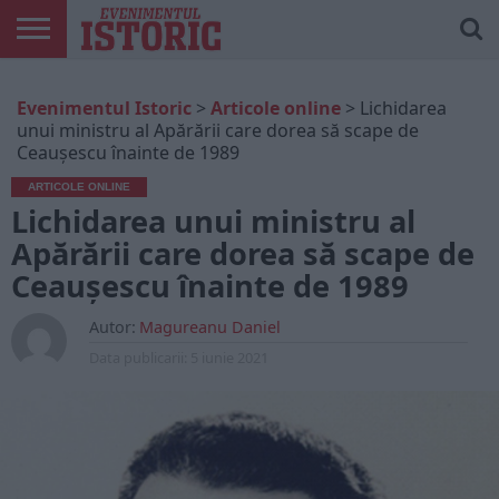
ARTICOLE
ONLINE
EDIȚII
ISTORIC
CONTUL
Evenimentul Istoric
>
Articole online
>
Lichidarea
TIPĂRITE
PLAY
MEU
unui ministru al Apărării care dorea să scape de
Ceauşescu înainte de 1989
ARTICOLE ONLINE
Lichidarea unui ministru al
Apărării care dorea să scape de
Ceauşescu înainte de 1989
Autor:
Magureanu Daniel
Data publicarii:
5 iunie 2021