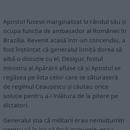
Apostol fusese marginalizat la rândul său şi
ocupa funcţia de ambasador al României în
Brazilia. Revenit acasă într-un concendiu, a
fost înştiinţat că generalul Ioniţă dorea să
aibă o discuţie cu el. Desigur, fostul
ministru al Apărării aflase că şi Apostol se
regăsea pe lista celor care se săturaseră
de regimul Ceauşescu şi căutau orice
soluţie pentru a-i înlătura de la pitere pe
dictatori.
Generalul ştia că militarii erau nemulțumiți
pentru că în loc să facă instrucție, erau