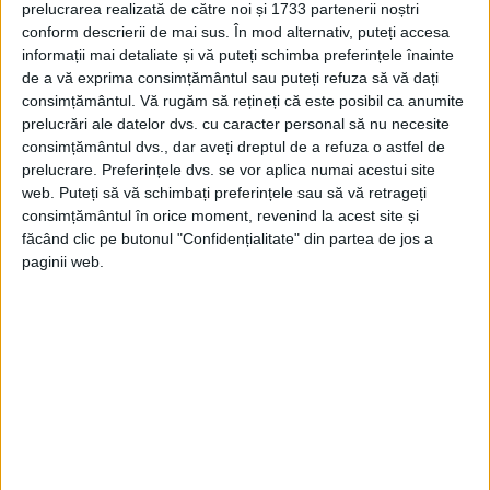
prelucrarea realizată de către noi și 1733 partenerii noștri
să facem ceva.» «Până vii în concediu anul
conform descrierii de mai sus. În mod alternativ, puteți accesa
viitor, eu mă ocup de ceea ce am putea să
informații mai detaliate și vă puteți schimba preferințele înainte
de a vă exprima consimțământul sau puteți refuza să vă dați
facem (sublinia G.A.) pentru a schimba
consimțământul.
Vă rugăm să rețineți că este posibil ca anumite
situaţia în ţară.»
prelucrări ale datelor dvs. cu caracter personal să nu necesite
consimțământul dvs., dar aveți dreptul de a refuza o astfel de
prelucrare. Preferințele dvs. se vor aplica numai acestui site
Vin în concediu în 1987. Mă întâlnesc, din
web. Puteți să vă schimbați preferințele sau să vă retrageți
nou, cu generalul Ioniță. Am ocolit de trei
consimțământul în orice moment, revenind la acest site și
făcând clic pe butonul "Confidențialitate" din partea de jos a
ori lacul Herăstrău. Pe urmă am ajuns în
paginii web.
cartierul Griviţa Roşie. În timpul ăsta, mi-a
povestit că sunt condiţii favorabile pentru
schimbarea lui Ceauşescu prin mijloace
militare.
Că are sprijinul unui activ de partid cam de
vreo sută de persoane în fruntea căruia se