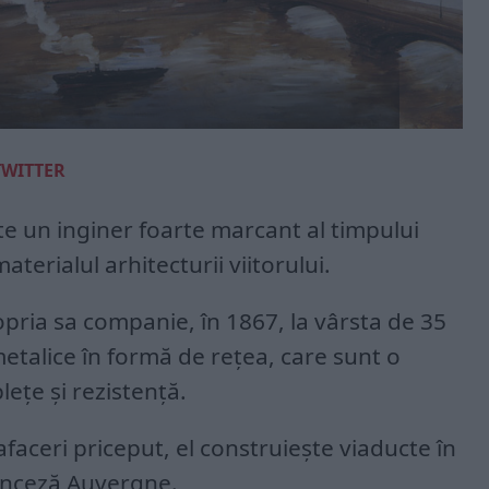
TWITTER
ste un inginer foarte marcant al timpului
materialul arhitecturii viitorului.
opria sa companie, în 1867, la vârsta de 35
metalice în formă de rețea, care sunt o
lețe și rezistență.
afaceri priceput, el construiește viaducte în
ranceză Auvergne.