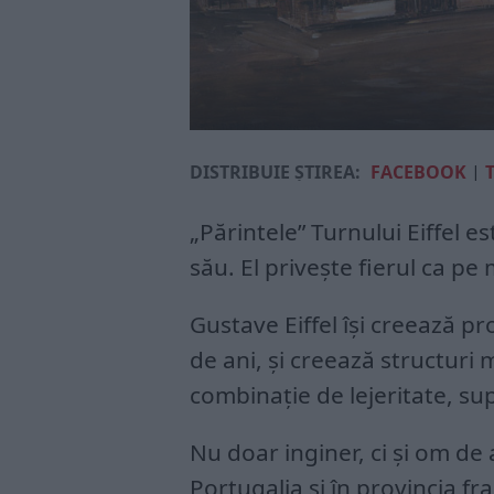
DISTRIBUIE ȘTIREA:
FACEBOOK
|
„Părintele” Turnului Eiffel e
său. El privește fierul ca pe 
Gustave Eiffel își creează pr
de ani, și creează structuri 
combinație de lejeritate, sup
Nu doar inginer, ci și om de 
Portugalia și în provincia f