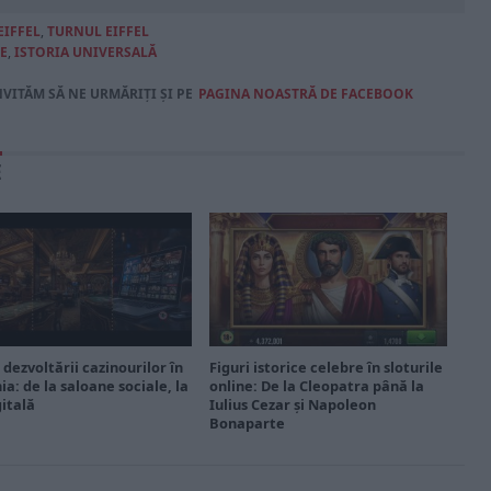
EIFFEL
,
TURNUL EIFFEL
E
,
ISTORIA UNIVERSALĂ
NVITĂM SĂ NE URMĂRIȚI ȘI PE
PAGINA NOASTRĂ DE FACEBOOK
E
 dezvoltării cazinourilor în
Figuri istorice celebre în sloturile
a: de la saloane sociale, la
online: De la Cleopatra până la
gitală
Iulius Cezar și Napoleon
Bonaparte