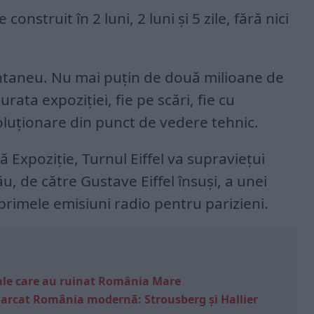
construit în 2 luni, 2 luni și 5 zile, fără nici
ntaneu. Nu mai puțin de două milioane de
urata expoziției, fie pe scări, fie cu
oluționare din punct de vedere tehnic.
 Expoziție, Turnul Eiffel va supraviețui
său, de către Gustave Eiffel însuși, a unei
rimele emisiuni radio pentru parizieni.
e sale care au ruinat România Mare
marcat România modernă: Strousberg și Hallier