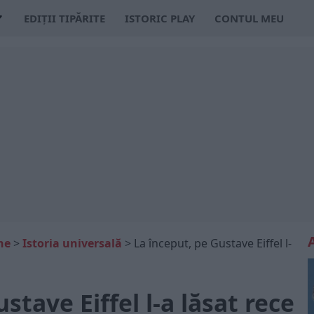
EDIȚII TIPĂRITE
ISTORIC PLAY
CONTUL MEU
ne
>
Istoria universală
>
La început, pe Gustave Eiffel l-
stave Eiffel l-a lăsat rece