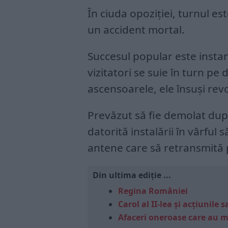
În ciuda opoziției, turnul este 
un accident mortal.
Succesul popular este insta
vizitatori se suie în turn pe d
ascensoarele, ele însuși rev
Prevăzut să fie demolat după
datorită instalării în vârful 
antene care să retransmită p
Din ultima ediție ...
Regina României
Carol al II-lea și acțiunil
Afaceri oneroase care au 