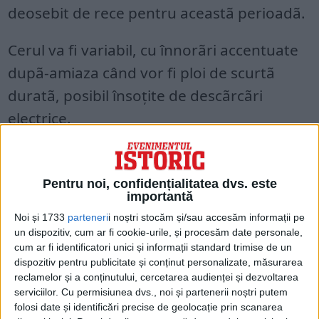
deosebit de rece pentru aceastã perioadã.
Cerul va fi variabil, cu înnorãri accentuate
dupã-amiaza când vor fi ploi de scurtã
duratã, posibil însoţite de descãrcãri
electrice.
Vântul va sufla slab şi moderat, trecãtor cu
unele intensificãri pe parcursul zilei.
Pentru noi, confidențialitatea dvs. este
importantă
Temperatura maximã va fi de 10…11
Noi și 1733
parteneri
i noștri stocăm și/sau accesăm informații pe
un dispozitiv, cum ar fi cookie-urile, și procesăm date personale,
grade, iar cea minimã de -2…0 grade.
cum ar fi identificatori unici și informații standard trimise de un
Dimineaţa vor fi condiţii de ceaţã, iar
dispozitiv pentru publicitate și conținut personalizate, măsurarea
reclamelor și a conținutului, cercetarea audienței și dezvoltarea
noaptea, de brumã.
serviciilor.
Cu permisiunea dvs., noi și partenerii noștri putem
folosi date și identificări precise de geolocație prin scanarea