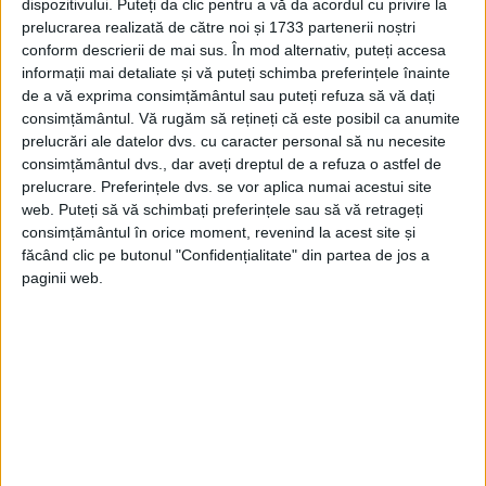
dispozitivului. Puteți da clic pentru a vă da acordul cu privire la
prelucrarea realizată de către noi și 1733 partenerii noștri
conform descrierii de mai sus. În mod alternativ, puteți accesa
informații mai detaliate și vă puteți schimba preferințele înainte
de a vă exprima consimțământul sau puteți refuza să vă dați
consimțământul.
Vă rugăm să rețineți că este posibil ca anumite
prelucrări ale datelor dvs. cu caracter personal să nu necesite
consimțământul dvs., dar aveți dreptul de a refuza o astfel de
prelucrare. Preferințele dvs. se vor aplica numai acestui site
web. Puteți să vă schimbați preferințele sau să vă retrageți
consimțământul în orice moment, revenind la acest site și
făcând clic pe butonul "Confidențialitate" din partea de jos a
paginii web.