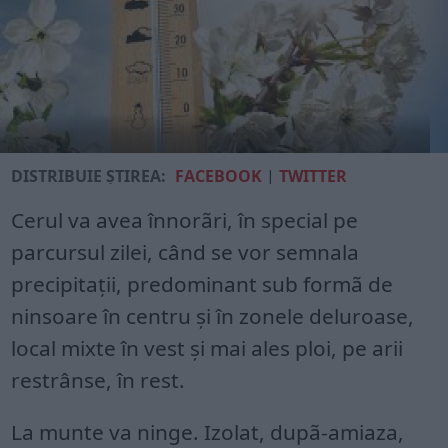
DISTRIBUIE ȘTIREA:
FACEBOOK
|
TWITTER
Cerul va avea înnorãri, în special pe
parcursul zilei, când se vor semnala
precipitaţii, predominant sub formã de
ninsoare în centru şi în zonele deluroase,
local mixte în vest şi mai ales ploi, pe arii
restrânse, în rest.
La munte va ninge. Izolat, dupã-amiaza,