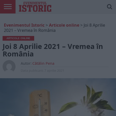
ARTICOLE
ONLINE
EDIȚII
ISTORIC
CONTUL
Evenimentul Istoric
>
Articole online
>
Joi 8 Aprilie
TIPĂRITE
PLAY
MEU
2021 – Vremea în România
ARTICOLE ONLINE
Joi 8 Aprilie 2021 – Vremea în
România
Autor:
Cătălin Pena
Data publicarii:
7 aprilie 2021