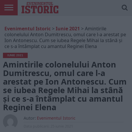
ARTICOLE
ONLINE
EDIȚII
ISTORIC
CONTUL
Evenimentul Istoric
>
Iunie 2021
>
Amintirile
TIPĂRITE
PLAY
MEU
colonelului Anton Dumitrescu, omul care l-a arestat pe
Ion Antonescu. Cum se iubea Regele Mihai la stână și
ce s-a întâmplat cu amantul Reginei Elena
IUNIE 2021
Amintirile colonelului Anton
Dumitrescu, omul care l-a
arestat pe Ion Antonescu. Cum
se iubea Regele Mihai la stână
și ce s-a întâmplat cu amantul
Reginei Elena
Autor:
Evenimentul Istoric
Data publicarii:
25 iunie 2021