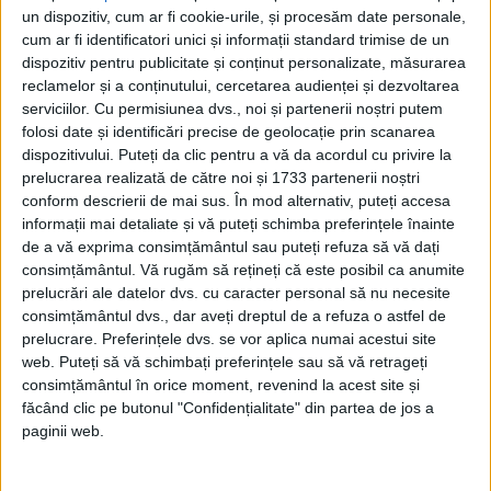
un dispozitiv, cum ar fi cookie-urile, și procesăm date personale,
Carol al II-lea și acțiunile sale care au ruinat
România Mare
cum ar fi identificatori unici și informații standard trimise de un
dispozitiv pentru publicitate și conținut personalizate, măsurarea
Afaceri oneroase care au marcat România
modernă: Strousberg și Hallier
reclamelor și a conținutului, cercetarea audienței și dezvoltarea
serviciilor.
Cu permisiunea dvs., noi și partenerii noștri putem
folosi date și identificări precise de geolocație prin scanarea
dispozitivului. Puteți da clic pentru a vă da acordul cu privire la
ETICHETE:
ANTON DUMITRESCU
,
REGELE MIHAI
,
REGINA ELENA
prelucrarea realizată de către noi și 1733 partenerii noștri
PUBLICAT IN CATEGORIILE:
IUNIE 2021
conform descrierii de mai sus. În mod alternativ, puteți accesa
DISTRIBUIE ȘTIREA:
FACEBOOK
|
TWITTER
informații mai detaliate și vă puteți schimba preferințele înainte
DACĂ VA PLAC MATERIALELE PUBLICATE, VA INVITĂM SĂ NE URMĂRIȚI
de a vă exprima consimțământul sau puteți refuza să vă dați
ȘI PE
PAGINA NOASTRĂ DE FACEBOOK
consimțământul.
Vă rugăm să rețineți că este posibil ca anumite
prelucrări ale datelor dvs. cu caracter personal să nu necesite
consimțământul dvs., dar aveți dreptul de a refuza o astfel de
RECOMANDARI PENTRU TINE
prelucrare. Preferințele dvs. se vor aplica numai acestui site
web. Puteți să vă schimbați preferințele sau să vă retrageți
Istoria sloturilor: de la primele aparate
consimțământul în orice moment, revenind la acest site și
la sloturile online
făcând clic pe butonul "Confidențialitate" din partea de jos a
paginii web.
Istoria dezvoltării cazinourilor în