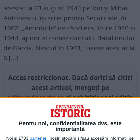
arestat la 23 august 1944 pe Ion și Mihai
Antonescu, își scrie pentru Securitate, în
1962, „Amintirile” de când era, între 1940 și
1944, ajutor al comandantului Batalionului
de Gardă. Născut în 1903, fusese arestat la
6 […]
Acces restricționat. Dacă doriți să citiți
acest articol, mergeți pe
edituradecarte.ro
și achiziționați ediția
Iunie 2021
Pentru noi, confidențialitatea dvs. este
Din ultima ediție ...
importantă
Regina României
Noi și 1733
parteneri
i noștri stocăm și/sau accesăm informații pe