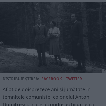
DISTRIBUIE ȘTIREA:
FACEBOOK
|
TWITTER
Aflat de doisprezece ani și jumătate în
temnițele comuniste, colonelul Anton
Dumitrescu, care a condus echipa ce i-a