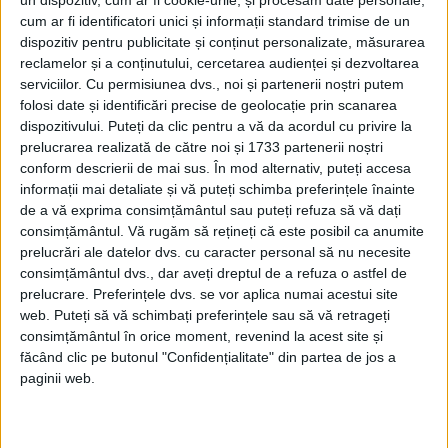
Afaceri oneroase care au marcat România
cum ar fi identificatori unici și informații standard trimise de un
modernă: Strousberg și Hallier
dispozitiv pentru publicitate și conținut personalizate, măsurarea
reclamelor și a conținutului, cercetarea audienței și dezvoltarea
serviciilor.
Cu permisiunea dvs., noi și partenerii noștri putem
ETICHETE:
BERLIN
,
HITLER
,
JESSE OWENS
,
OLIMPIADA
,
OWENS
folosi date și identificări precise de geolocație prin scanarea
PUBLICAT IN CATEGORIILE:
FEBRUARIE 2018
dispozitivului. Puteți da clic pentru a vă da acordul cu privire la
DISTRIBUIE ȘTIREA:
FACEBOOK
|
TWITTER
prelucrarea realizată de către noi și 1733 partenerii noștri
conform descrierii de mai sus. În mod alternativ, puteți accesa
DACĂ VA PLAC MATERIALELE PUBLICATE, VA INVITĂM SĂ NE URMĂRIȚI
informații mai detaliate și vă puteți schimba preferințele înainte
ȘI PE
PAGINA NOASTRĂ DE FACEBOOK
de a vă exprima consimțământul sau puteți refuza să vă dați
consimțământul.
Vă rugăm să rețineți că este posibil ca anumite
RECOMANDARI PENTRU TINE
prelucrări ale datelor dvs. cu caracter personal să nu necesite
consimțământul dvs., dar aveți dreptul de a refuza o astfel de
Istoria sloturilor: de la primele aparate
prelucrare. Preferințele dvs. se vor aplica numai acestui site
la sloturile online
web. Puteți să vă schimbați preferințele sau să vă retrageți
consimțământul în orice moment, revenind la acest site și
făcând clic pe butonul "Confidențialitate" din partea de jos a
paginii web.
Istoria dezvoltării cazinourilor în
România: de la saloane sociale, la era
digitală