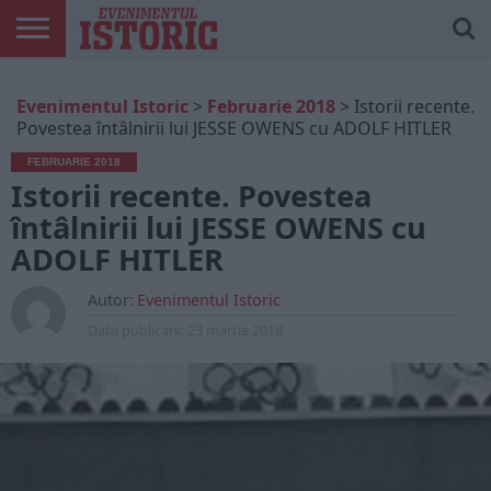
ARTICOLE
ONLINE
EDIȚII
ISTORIC
CONTUL
Evenimentul Istoric
>
Februarie 2018
>
Istorii recente.
TIPĂRITE
PLAY
MEU
Povestea întâlnirii lui JESSE OWENS cu ADOLF HITLER
FEBRUARIE 2018
Istorii recente. Povestea
întâlnirii lui JESSE OWENS cu
ADOLF HITLER
Autor:
Evenimentul Istoric
Data publicarii:
23 martie 2018