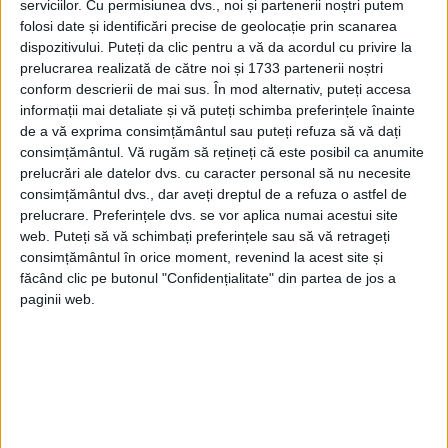
care se înăcreşte cu moare de varză”, a
serviciilor.
Cu permisiunea dvs., noi și partenerii noștri putem
folosi date și identificări precise de geolocație prin scanarea
explicat Elena Rus.
dispozitivului. Puteți da clic pentru a vă da acordul cu privire la
prelucrarea realizată de către noi și 1733 partenerii noștri
conform descrierii de mai sus. În mod alternativ, puteți accesa
informații mai detaliate și vă puteți schimba preferințele înainte
de a vă exprima consimțământul sau puteți refuza să vă dați
consimțământul.
Vă rugăm să rețineți că este posibil ca anumite
prelucrări ale datelor dvs. cu caracter personal să nu necesite
consimțământul dvs., dar aveți dreptul de a refuza o astfel de
prelucrare. Preferințele dvs. se vor aplica numai acestui site
web. Puteți să vă schimbați preferințele sau să vă retrageți
consimțământul în orice moment, revenind la acest site și
făcând clic pe butonul "Confidențialitate" din partea de jos a
paginii web.
Această ciorbă tradiţională din Tiha
Bârgăului se face cu afumătură de porc
(neapărat şi cu şira spinării, pentru gust),
cu legume – morcov, ţelină, păstârnac şi cu