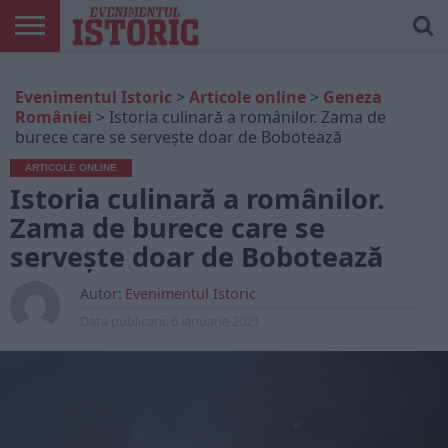
ARTICOLE
ONLINE
EDIȚII
ISTORIC
CONTUL
Evenimentul Istoric
>
Articole online
>
Geneza
TIPĂRITE
PLAY
MEU
României
>
Istoria culinară a românilor. Zama de
burece care se servește doar de Bobotează
ARTICOLE ONLINE
Istoria culinară a românilor.
Zama de burece care se
servește doar de Bobotează
Autor:
Evenimentul Istoric
Data publicarii:
6 ianuarie 2021