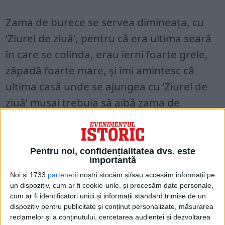
Zama de burece se servea dimineaţa, cu
‘Ziurel de ziuă’, pentru că era ultima seară
în care se colinda, erau ierni foarte grele,
zăpadă foarte mare, şi îmi amintesc că
ultima casă unde se ajungea cu ‘Ziurel de
ziuă’ musai trebuia să aibă zama de
burece.
Trebuia să fie bine acrită, era o zamă de
Pentru noi, confidențialitatea dvs. este
dres, pentru că se umbla o noapte
importantă
întreagă la colindat, se mânca bine, se bea
Noi și 1733
parteneri
i noștri stocăm și/sau accesăm informații pe
un dispozitiv, cum ar fi cookie-urile, și procesăm date personale,
bine şi dimineaţa era nevoie de ceva de
cum ar fi identificatori unici și informații standard trimise de un
dres. Şi atunci era zama aceasta de burece,
dispozitiv pentru publicitate și conținut personalizate, măsurarea
reclamelor și a conținutului, cercetarea audienței și dezvoltarea