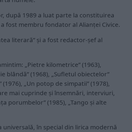
r, după 1989 a luat parte la constituirea
a fost membru fondator al Alianţei Civice.
tea literară” şi a fost redactor-şef al
mintim: „Pietre kilometrice” (1963),
e blândă” (1968), „Sufletul obiectelor”
” (1976), „Un potop de simpatii” (1978),
care mai cuprinde şi însemnări, interviuri,
eaţa porumbelor” (1985), „Tango şi alte
a universală, în special din lirica modernă