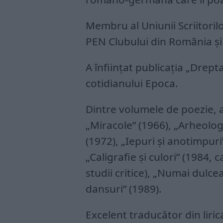
Membru al Uniunii Scriitorilo
PEN Clubului din România şi 
A înfiinţat publicaţia „Drepta
cotidianului Epoca.
Dintre volumele de poezie, a
„Miracole” (1966), „Arheologi
(1972), „Iepuri şi anotimpuri
„Caligrafie şi culori” (1984, 
studii critice), „Numai dulc
dansuri” (1989).
Excelent traducător din liric