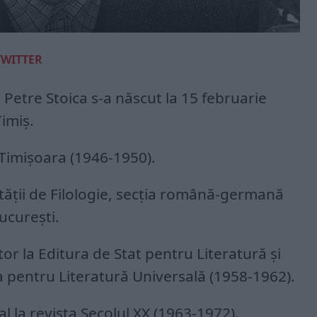
TWITTER
, Petre Stoica s-a născut la 15 februarie
Timiş.
 Timişoara (1946-1950).
tăţii de Filologie, secţia română-germană
ucureşti.
or la Editura de Stat pentru Literatură şi
ra pentru Literatură Universală (1958-1962).
al la revista Secolul XX (1963-1972).