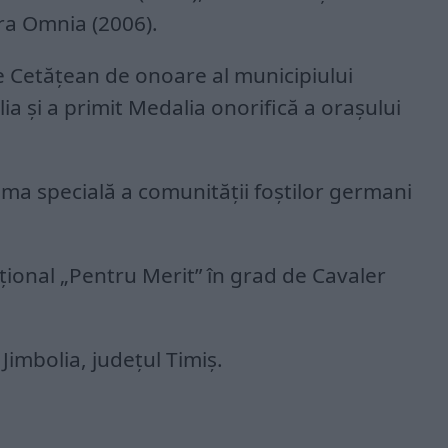
ra Omnia (2006).
 de Cetăţean de onoare al municipiului
lia şi a primit Medalia onorifică a oraşului
ma specială a comunităţii foştilor germani
ţional „Pentru Merit” în grad de Cavaler
 Jimbolia, judeţul Timiş.