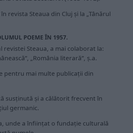
în revista Steaua din Cluj şi la „Tânărul
OLUMUL POEME ÎN 1957.
 revistei Steaua, a mai colaborat la:
mânească”, „România literară”, ş.a.
e pentru mai multe publicaţii din
că susţinută şi a călătorit frecvent în
aţiul germanic.
ia, unde a înfiinţat o fundaţie culturală
artă numele.