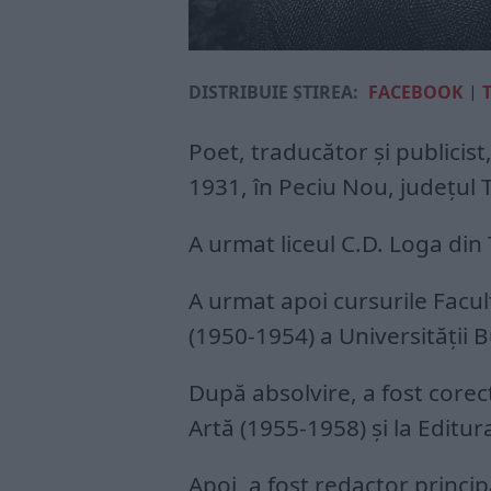
DISTRIBUIE ȘTIREA:
FACEBOOK
|
Poet, traducător şi publicist
1931, în Peciu Nou, judeţul 
A urmat liceul C.D. Loga din
A urmat apoi cursurile Facul
(1950-1954) a Universităţii B
După absolvire, a fost corect
Artă (1955-1958) şi la Editu
Apoi, a fost redactor princip