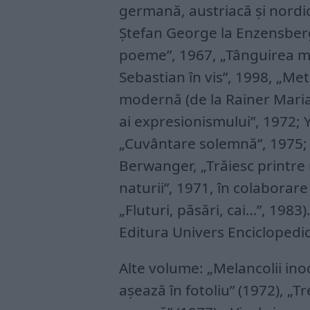
germană, austriacă şi nord
Ştefan George la Enzensberge
poeme”, 1967, „Tânguirea mi
Sebastian în vis”, 1998, „Me
modernă (de la Rainer Maria 
ai expresionismului”, 1972; Y
„Cuvântare solemnă”, 1975; 
Berwanger, „Trăiesc printre r
naturii”, 1971, în colaborar
„Fluturi, păsări, cai…”, 1983)
Editura Univers Enciclopedic
Alte volume: „Melancolii ino
aşează în fotoliu” (1972), „