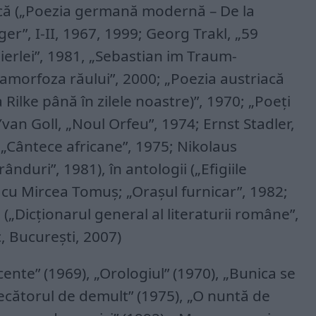
ică („Poezia germană modernă – De la
r”, I-II, 1967, 1999; Georg Trakl, „59
erlei”, 1981, „Sebastian im Traum-
tamorfoza răului”, 2000; „Poezia austriacă
Rilke până în zilele noastre)”, 1970; „Poeţi
van Goll, „Noul Orfeu”, 1974; Ernst Stadler,
„Cântece africane”, 1975; Nikolaus
ânduri”, 1981), în antologii („Efigiile
e cu Mircea Tomuş; „Oraşul furnicar”, 1982;
. („Dicţionarul general al literaturii române”,
, Bucureşti, 2007)
cente” (1969), „Orologiul” (1970), „Bunica se
Trecătorul de demult” (1975), „O nuntă de