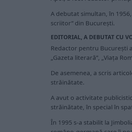
A debutat simultan, în 1956, 
scriitor” din Bucureşti.
EDITORIAL, A DEBUTAT CU V
Redactor pentru Bucureşti al
„Gazeta literară”, „Viaţa Ro
De asemenea, a scris articol
străinătate.
A avut o activitate publicisti
străinătate, în special în sp
În 1995 s-a stabilit la Jimbol
româno-germană care îi po