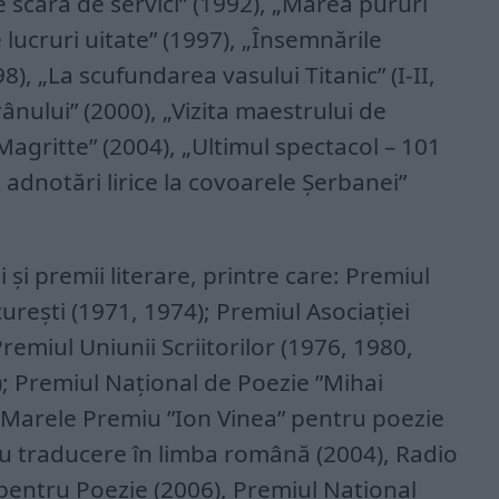
e scara de servici” (1992), „Marea pururi
 lucruri uitate” (1997), „Însemnările
8), „La scufundarea vasului Titanic” (I-II,
ânului” (2000), „Vizita maestrului de
Magritte” (2004), „Ultimul spectacol – 101
adnotări lirice la covoarele Şerbanei”
 şi premii literare, printre care: Premiul
cureşti (1971, 1974); Premiul Asociaţiei
 Premiul Uniunii Scriitorilor (1976, 1980,
6); Premiul Naţional de Poezie ”Mihai
 Marele Premiu ”Ion Vinea” pentru poezie
u traducere în limba română (2004), Radio
pentru Poezie (2006), Premiul Naţional