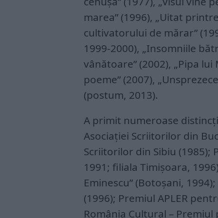
cenuşă” (1977), „Visul vine p
marea” (1996), „Uitat printre
cultivatorului de mărar” (199
1999-2000), „Insomniile bătr
vânătoare” (2002), „Pipa lui 
poeme” (2007), „Unsprezece 
(postum, 2013).
A primit numeroase distincţii
Asociaţiei Scriitorilor din Bu
Scriitorilor din Sibiu (1985);
1991; filiala Timişoara, 199
Eminescu” (Botoşani, 1994);
(1996); Premiul APLER pentr
România Cultural – Premiul 