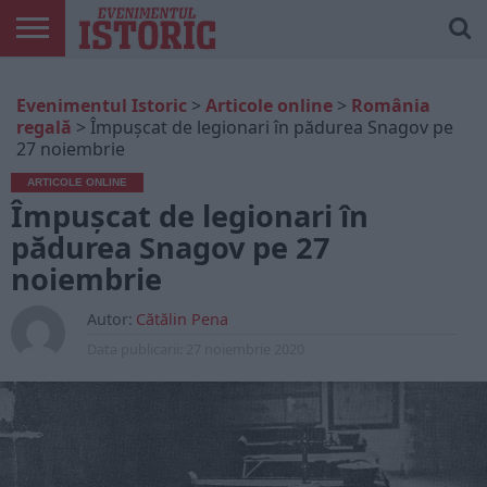
ARTICOLE
ONLINE
EDIȚII
ISTORIC
CONTUL
Evenimentul Istoric
>
Articole online
>
România
TIPĂRITE
PLAY
MEU
regală
>
Împușcat de legionari în pădurea Snagov pe
27 noiembrie
ARTICOLE ONLINE
Împușcat de legionari în
pădurea Snagov pe 27
noiembrie
Autor:
Cătălin Pena
Data publicarii:
27 noiembrie 2020