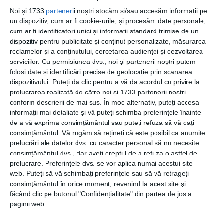
marcant şi secretar general al Partidului
Noi și 1733
parteneri
i noștri stocăm și/sau accesăm informații pe
Ţărănesc, ulterior al Partidul Naţional
un dispozitiv, cum ar fi cookie-urile, și procesăm date personale,
Ţărănesc.
cum ar fi identificatori unici și informații standard trimise de un
dispozitiv pentru publicitate și conținut personalizate, măsurarea
reclamelor și a conținutului, cercetarea audienței și dezvoltarea
A fost deputat (1919-1931 şi 1932-1938) şi a
serviciilor.
Cu permisiunea dvs., noi și partenerii noștri putem
deţinut importante funcţii în stat: secretar
folosi date și identificări precise de geolocație prin scanarea
dispozitivului. Puteți da clic pentru a vă da acordul cu privire la
general în Ministerul Industriei şi
prelucrarea realizată de către noi și 1733 partenerii noștri
Comerţului (1918), ministru al Industriei şi
conform descrierii de mai sus. În mod alternativ, puteți accesa
informații mai detaliate și vă puteți schimba preferințele înainte
Comerţului (1928-1929, 1930, 1932), al
de a vă exprima consimțământul sau puteți refuza să vă dați
Finanţelor (1929-1930, 1932-1933), al
consimțământul.
Vă rugăm să rețineți că este posibil ca anumite
prelucrări ale datelor dvs. cu caracter personal să nu necesite
Agriculturii şi Domeniilor (1930-1931), ad
consimțământul dvs., dar aveți dreptul de a refuza o astfel de
prelucrare. Preferințele dvs. se vor aplica numai acestui site
interim la Comunicaţii (1929).
web. Puteți să vă schimbați preferințele sau să vă retrageți
consimțământul în orice moment, revenind la acest site și
făcând clic pe butonul "Confidențialitate" din partea de jos a
paginii web.