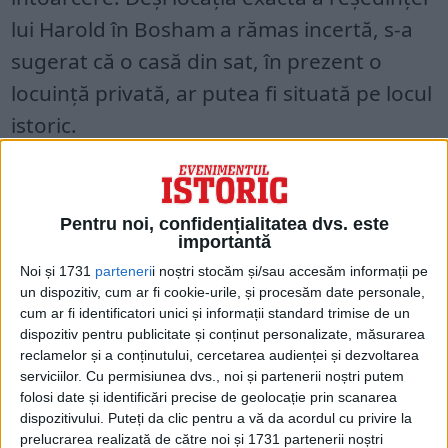
lui Harold în Bosham a rămas incertă, s-a
sugerat că o casă din sat, în prezent o
locuință privată, ar putea fi situată pe locul
istoric.
Revizitând săpăturile anterioare și
efectuând noi cercetări, arheologii au
Pentru noi, confidențialitatea dvs. este
confirmat existența a două clădiri
importantă
medievale neidentificate anterior: una
Noi și 1731
parteneri
i noștri stocăm și/sau accesăm informații pe
un dispozitiv, cum ar fi cookie-urile, și procesăm date personale,
integrată în casa actuală și alta în grădină,
cum ar fi identificatori unici și informații standard trimise de un
potrivit
Heritage Daily
.
dispozitiv pentru publicitate și conținut personalizate, măsurarea
reclamelor și a conținutului, cercetarea audienței și dezvoltarea
serviciilor.
Cu permisiunea dvs., noi și partenerii noștri putem
folosi date și identificări precise de geolocație prin scanarea
dispozitivului. Puteți da clic pentru a vă da acordul cu privire la
prelucrarea realizată de către noi și 1731 partenerii noștri