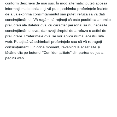
conform descrierii de mai sus. În mod alternativ, puteți accesa
informații mai detaliate și vă puteți schimba preferințele înainte
de a vă exprima consimțământul sau puteți refuza să vă dați
consimțământul.
Vă rugăm să rețineți că este posibil ca anumite
prelucrări ale datelor dvs. cu caracter personal să nu necesite
consimțământul dvs., dar aveți dreptul de a refuza o astfel de
prelucrare. Preferințele dvs. se vor aplica numai acestui site
web. Puteți să vă schimbați preferințele sau să vă retrageți
consimțământul în orice moment, revenind la acest site și
EXCAVAȚIILE DIN 2006 AU SCOS LA
făcând clic pe butonul "Confidențialitate" din partea de jos a
IVEALĂ O LATRINĂ ÎNTR-O
paginii web.
STRUCTURĂ MARE DIN LEMN
Aceasta reflecta o tendință din Anglia
secolului al X-lea, când casele de rang înalt
au început să includă toalete, o
caracteristică asociată locuințelor de elită.
Potrivit arheologilor, latrina indică faptul că