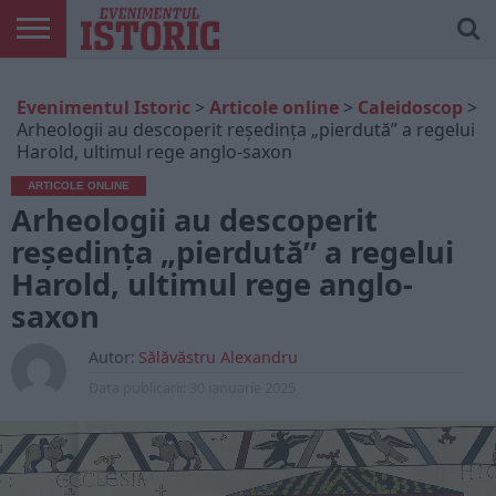
ARTICOLE
ONLINE
EDIȚII
ISTORIC
CONTUL
Evenimentul Istoric
>
Articole online
>
Caleidoscop
>
TIPĂRITE
PLAY
MEU
Arheologii au descoperit reședința „pierdută” a regelui
Harold, ultimul rege anglo-saxon
ARTICOLE ONLINE
Arheologii au descoperit
reședința „pierdută” a regelui
Harold, ultimul rege anglo-
saxon
Autor:
Sălăvăstru Alexandru
Data publicarii:
30 ianuarie 2025