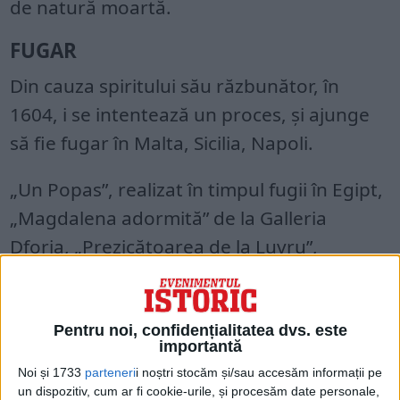
de natură moartă.
FUGAR
Din cauza spiritului său răzbunător, în
1604, i se intentează un proces, şi ajunge
să fie fugar în Malta, Sicilia, Napoli.
„Un Popas”, realizat în timpul fugii în Egipt,
„Magdalena adormită” de la Galleria
Dforia, „Prezicătoarea de la Luvru”,
„Amorul învingător”, de la Berlin, arată un
Caravaggio liniştit şi chiar graţios.
Pentru noi, confidențialitatea dvs. este
importantă
Noi și 1733
parteneri
i noștri stocăm și/sau accesăm informații pe
un dispozitiv, cum ar fi cookie-urile, și procesăm date personale,