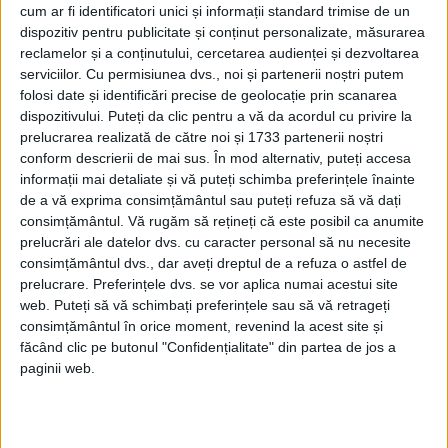
cum ar fi identificatori unici și informații standard trimise de un
dispozitiv pentru publicitate și conținut personalizate, măsurarea
reclamelor și a conținutului, cercetarea audienței și dezvoltarea
serviciilor.
Cu permisiunea dvs., noi și partenerii noștri putem
folosi date și identificări precise de geolocație prin scanarea
dispozitivului. Puteți da clic pentru a vă da acordul cu privire la
prelucrarea realizată de către noi și 1733 partenerii noștri
conform descrierii de mai sus. În mod alternativ, puteți accesa
informații mai detaliate și vă puteți schimba preferințele înainte
Citește
și
Caravaggio: Un asasin în
de a vă exprima consimțământul sau puteți refuza să vă dați
arhivele Poliției
consimțământul.
Vă rugăm să rețineți că este posibil ca anumite
prelucrări ale datelor dvs. cu caracter personal să nu necesite
consimțământul dvs., dar aveți dreptul de a refuza o astfel de
A provocat o revoluţie în pictură, prin
prelucrare. Preferințele dvs. se vor aplica numai acestui site
decorarea bisericii San Luigi dei Francesi. I-
web. Puteți să vă schimbați preferințele sau să vă retrageți
consimțământul în orice moment, revenind la acest site și
a plăcut să introducă în scenele religioase
făcând clic pe butonul "Confidențialitate" din partea de jos a
oameni obişnuiţi, din popor.
paginii web.
„COBORÂREA ÎN MORMÂNT”