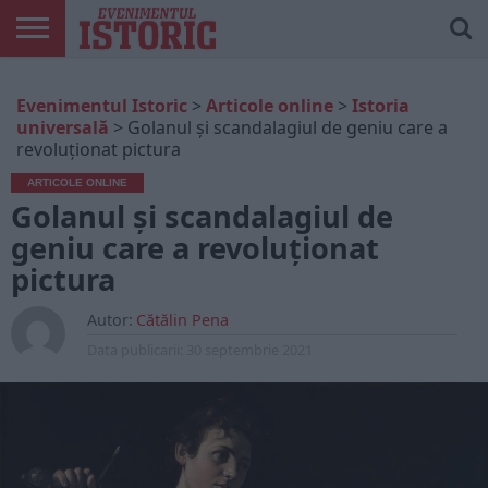
ARTICOLE
ONLINE
EDIȚII
ISTORIC
CONTUL
Evenimentul Istoric
>
Articole online
>
Istoria
TIPĂRITE
PLAY
MEU
universală
>
Golanul și scandalagiul de geniu care a
revoluționat pictura
ARTICOLE ONLINE
Golanul și scandalagiul de
geniu care a revoluționat
pictura
Autor:
Cătălin Pena
Data publicarii:
30 septembrie 2021