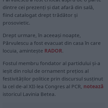
dintre cei prezenţi şi dat afară din sală,
fiind catalogat drept trădător şi
prosovietic.
Drept urmare, în aceeași noapte,
Pârvulescu a fost evacuat din casa în care
locuia, amintește
RADOR
.
Fostul membru fondator al partidului şi-a
ieşit din rolul de ornament preţios al
festivităţilor politice prin discursul susţinut
la cel de-al XII-lea Congres al PCR,
notează
istoricul Lavinia Betea.