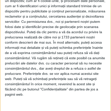
un dispozitiv, cum ar fi cookie-urile, și procesăm date personale,
cum ar fi identificatori unici și informații standard trimise de un
care s-a și întâmplat, scrie sursa citată.
dispozitiv pentru publicitate și conținut personalizate, măsurarea
reclamelor și a conținutului, cercetarea audienței și dezvoltarea
Pârvulescu a plătit scump această
serviciilor.
Cu permisiunea dvs., noi și partenerii noștri putem
folosi date și identificări precise de geolocație prin scanarea
îndrăzneală, deoarece a fost imediat exclus
dispozitivului. Puteți da clic pentru a vă da acordul cu privire la
din partid, destituit din funcția de membru
prelucrarea realizată de către noi și 1733 partenerii noștri
conform descrierii de mai sus. În mod alternativ, puteți accesa
supleant al Comitetului Central al
informații mai detaliate și vă puteți schimba preferințele înainte
Partidului Comunist Român, a fost evacuat
de a vă exprima consimțământul sau puteți refuza să vă dați
consimțământul.
Vă rugăm să rețineți că este posibil ca anumite
chiar în aceeași noapte din casa pe care o
prelucrări ale datelor dvs. cu caracter personal să nu necesite
avea și a fost pus sub supravegherea
consimțământul dvs., dar aveți dreptul de a refuza o astfel de
prelucrare. Preferințele dvs. se vor aplica numai acestui site
strictă a Securității.
web. Puteți să vă schimbați preferințele sau să vă retrageți
consimțământul în orice moment, revenind la acest site și
făcând clic pe butonul "Confidențialitate" din partea de jos a
paginii web.