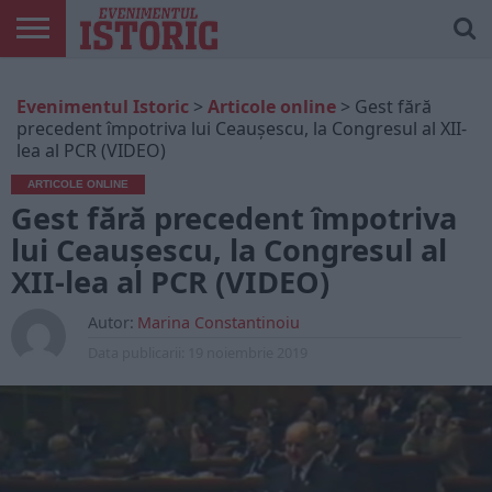
ARTICOLE
ONLINE
EDIȚII
ISTORIC
CONTUL
Evenimentul Istoric
>
Articole online
>
Gest fără
TIPĂRITE
PLAY
MEU
precedent împotriva lui Ceaușescu, la Congresul al XII-
lea al PCR (VIDEO)
ARTICOLE ONLINE
Gest fără precedent împotriva
lui Ceaușescu, la Congresul al
XII-lea al PCR (VIDEO)
Autor:
Marina Constantinoiu
Data publicarii:
19 noiembrie 2019