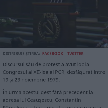
DISTRIBUIE ȘTIREA:
FACEBOOK
|
TWITTER
Discursul său de protest a avut loc la
Congresul al XII-lea al PCR, desfăşurat între
19 şi 23 noiembrie 1979.
În urma acestui gest fără precedent la
adresa lui Ceauşescu, Constantin
Pârvulescu a fost criticat aspru de o parte