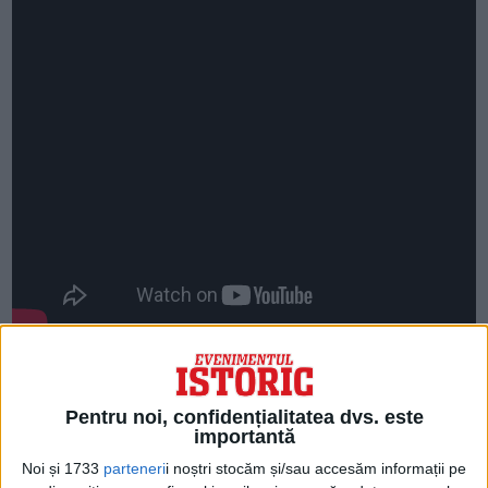
Replica la discursul lui Pârvulescu a fost
dată chiar de Nicolae Ceaușescu, acesta
Pentru noi, confidențialitatea dvs. este
importantă
făcându-l trădător pe criticul său și cerând
Noi și 1733
parteneri
i noștri stocăm și/sau accesăm informații pe
ca acesta să fie dat afară din sală, lucru