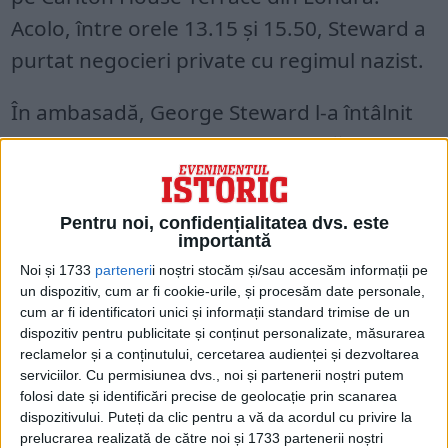
Acolo, între orele 13.15 și 15.50, Steward a
purtat negocieri private cu regimul nazist.
În ambasadă, George Steward l-a întâlnit
pe Dr. Fritz Hesse, atașat de presă și
confident al lui Joachim von Ribbentrop, pe
atunci ministru al afacerilor externe al lui
Pentru noi, confidențialitatea dvs. este
Hitler.
importantă
Noi și 1733
parteneri
i noștri stocăm și/sau accesăm informații pe
un dispozitiv, cum ar fi cookie-urile, și procesăm date personale,
cum ar fi identificatori unici și informații standard trimise de un
dispozitiv pentru publicitate și conținut personalizate, măsurarea
reclamelor și a conținutului, cercetarea audienței și dezvoltarea
serviciilor.
Cu permisiunea dvs., noi și partenerii noștri putem
folosi date și identificări precise de geolocație prin scanarea
dispozitivului. Puteți da clic pentru a vă da acordul cu privire la
prelucrarea realizată de către noi și 1733 partenerii noștri