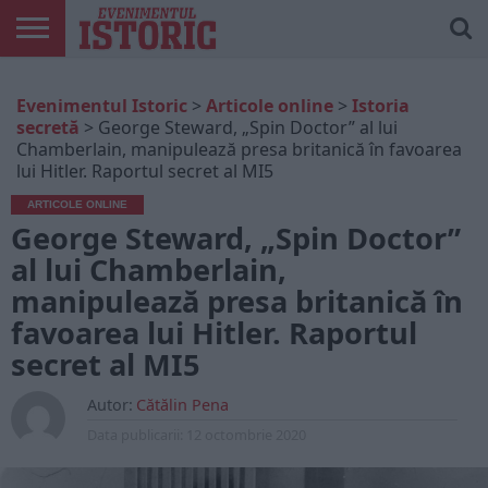
ARTICOLE
ONLINE
EDIȚII
ISTORIC
CONTUL
Evenimentul Istoric
>
Articole online
>
Istoria
TIPĂRITE
PLAY
MEU
secretă
>
George Steward, „Spin Doctor” al lui
Chamberlain, manipulează presa britanică în favoarea
lui Hitler. Raportul secret al MI5
ARTICOLE ONLINE
George Steward, „Spin Doctor”
al lui Chamberlain,
manipulează presa britanică în
favoarea lui Hitler. Raportul
secret al MI5
Autor:
Cătălin Pena
Data publicarii:
12 octombrie 2020