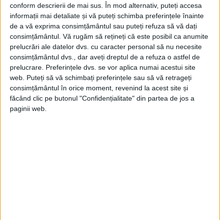
conform descrierii de mai sus. În mod alternativ, puteți accesa
informații mai detaliate și vă puteți schimba preferințele înainte
de a vă exprima consimțământul sau puteți refuza să vă dați
consimțământul.
Vă rugăm să rețineți că este posibil ca anumite
MI5 avea un informator în interiorul
prelucrări ale datelor dvs. cu caracter personal să nu necesite
consimțământul dvs., dar aveți dreptul de a refuza o astfel de
ambasadei. Această sursă neprețuită a
prelucrare. Preferințele dvs. se vor aplica numai acestui site
raportat că Steward a vizitat ambasada ​​ca
web. Puteți să vă schimbați preferințele sau să vă retrageți
consimțământul în orice moment, revenind la acest site și
„reprezentant al prim ministrului”.
făcând clic pe butonul "Confidențialitate" din partea de jos a
paginii web.
Serviciul secret a obținut o versiune
completă a raportului trimis de Hesse lui
von Ribbentrop. Acesta a explicat că
George Steward a oferit concesii care ar
putea „servi drept bază pentru o
înțelegere generală anglo-germană”.