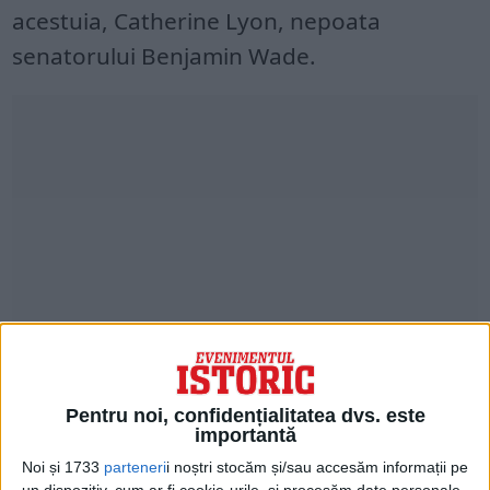
acestuia, Catherine Lyon, nepoata
senatorului Benjamin Wade.
Tatăl ei, care era, probabil, primul milionar
Pentru noi, confidențialitatea dvs. este
din Michigan, avea afaceri cu nave cu aburi
importantă
în zona Marilor Lacuri, cherestea în
Noi și 1733
parteneri
i noștri stocăm și/sau accesăm informații pe