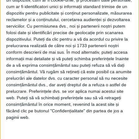
Michigan, producea fier și oțel și avea mine
un dispozitiv, cum ar fi cookie-urile, și procesăm date personale,
cum ar fi identificatori unici și informații standard trimise de un
de argint în Colorado.
dispozitiv pentru publicitate și conținut personalizate, măsurarea
reclamelor și a conținutului, cercetarea audienței și dezvoltarea
El este cel care a fabricat primul oțel
serviciilor.
Cu permisiunea dvs., noi și partenerii noștri putem
folosi date și identificări precise de geolocație prin scanarea
Besemer în Statele Unite la uzina sa din
dispozitivului. Puteți da clic pentru a vă da acordul cu privire la
Wyandotte și a fost președinte al căii ferate
prelucrarea realizată de către noi și 1733 partenerii noștri
conform descrierii de mai sus. În mod alternativ, puteți accesa
Flint și Pere Marquette din 1860 până la
informații mai detaliate și vă puteți schimba preferințele înainte
moartea sa.
de a vă exprima consimțământul sau puteți refuza să vă dați
consimțământul.
Vă rugăm să rețineți că este posibil ca anumite
prelucrări ale datelor dvs. cu caracter personal să nu necesite
Căpitanul Ward a murit când Clara avea
consimțământul dvs., dar aveți dreptul de a refuza o astfel de
mai puțin de doi ani.
prelucrare. Preferințele dvs. se vor aplica numai acestui site
web. Puteți să vă schimbați preferințele sau să vă retrageți
consimțământul în orice moment, revenind la acest site și
Moara și fabricile de cherestea de la
făcând clic pe butonul "Confidențialitate" din partea de jos a
Ludington au fost moștenite de mama
paginii web.
fetiței și au fost gestionate de fratele ei,
Thomas R. Lyon.