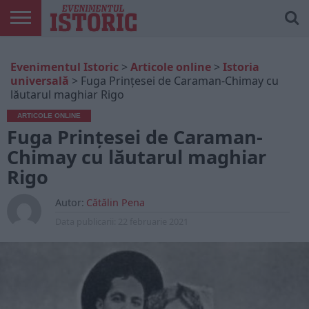
ARTICOLE
ONLINE
EDIȚII
ISTORIC
CONTUL
Evenimentul Istoric
>
Articole online
>
Istoria
TIPĂRITE
PLAY
MEU
universală
>
Fuga Prințesei de Caraman-Chimay cu
lăutarul maghiar Rigo
ARTICOLE ONLINE
Fuga Prințesei de Caraman-
Chimay cu lăutarul maghiar
Rigo
Autor:
Cătălin Pena
Data publicarii:
22 februarie 2021