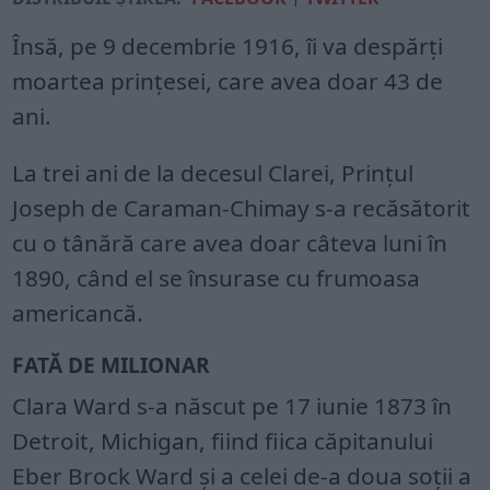
Însă, pe 9 decembrie 1916, îi va despărți
moartea prințesei, care avea doar 43 de
ani.
La trei ani de la decesul Clarei, Prințul
Joseph de Caraman-Chimay s-a recăsătorit
cu o tânără care avea doar câteva luni în
1890, când el se însurase cu frumoasa
americancă.
FATĂ DE MILIONAR
Clara Ward s-a născut pe 17 iunie 1873 în
Detroit, Michigan, fiind fiica căpitanului
Eber Brock Ward și a celei de-a doua soții a