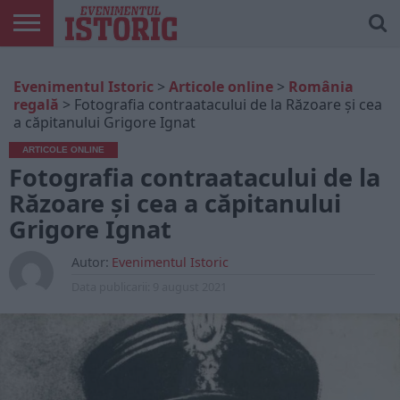
ARTICOLE
ONLINE
EDIȚII
ISTORIC
CONTUL
Evenimentul Istoric
>
Articole online
>
România
TIPĂRITE
PLAY
MEU
regală
>
Fotografia contraatacului de la Răzoare și cea
a căpitanului Grigore Ignat
ARTICOLE ONLINE
Fotografia contraatacului de la
Răzoare și cea a căpitanului
Grigore Ignat
Autor:
Evenimentul Istoric
Data publicarii:
9 august 2021