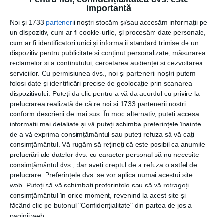
rezerva Diviziei 13 Infanterie au pornit la
importantă
luptă și trupe din Regimentul 39 Infanterie,
Noi și 1733
parteneri
i noștri stocăm și/sau accesăm informații pe
un dispozitiv, cum ar fi cookie-urile, și procesăm date personale,
aflat la flancul stâng al Diviziei 10
cum ar fi identificatori unici și informații standard trimise de un
Infanterie, care au ajuns până la marginea
dispozitiv pentru publicitate și conținut personalizate, măsurarea
reclamelor și a conținutului, cercetarea audienței și dezvoltarea
de nord a satului Dumbrava în jurul orei
serviciilor.
Cu permisiunea dvs., noi și partenerii noștri putem
15.
folosi date și identificări precise de geolocație prin scanarea
dispozitivului. Puteți da clic pentru a vă da acordul cu privire la
prelucrarea realizată de către noi și 1733 partenerii noștri
Fotografia ce ilustrează contraatacul de la
conform descrierii de mai sus. În mod alternativ, puteți accesa
Răzoare, prezentată pe pagina de
informații mai detaliate și vă puteți schimba preferințele înainte
de a vă exprima consimțământul sau puteți refuza să vă dați
Facebook Arhivele Naționale ale Româniie,
consimțământul.
Vă rugăm să rețineți că este posibil ca anumite
poate fi edificatoare în ceea ce privește
prelucrări ale datelor dvs. cu caracter personal să nu necesite
consimțământul dvs., dar aveți dreptul de a refuza o astfel de
maniera în care soldații porneau la atac.
prelucrare. Preferințele dvs. se vor aplica numai acestui site
web. Puteți să vă schimbați preferințele sau să vă retrageți
consimțământul în orice moment, revenind la acest site și
făcând clic pe butonul "Confidențialitate" din partea de jos a
paginii web.