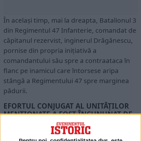
În același timp, mai la dreapta, Batalionul 3
din Regimentul 47 Infanterie, comandat de
căpitanul rezervist, inginerul Drăgănescu,
pornise din propria inițiativă a
comandantului său spre a contraataca în
flanc pe inamicul care întorsese aripa
stângă a Regimentului 47 spre marginea
pădurii.
EFORTUL CONJUGAT AL UNITĂȚILOR
MENȚIONATE A FOST ÎNCUNUNAT DE
SUCCES.
Simultan cu contraatacul batalioanelor din
Pentru noi, confidențialitatea dvs. este