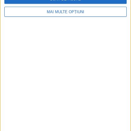
Istoria dezvoltării cazinourilor în
România: de la saloane sociale, la era
MAI MULTE OPȚIUNI
digitală
Figuri istorice celebre în sloturile online:
De la Cleopatra până la Iulius Cezar și
Napoleon Bonaparte
Aprilie 2026