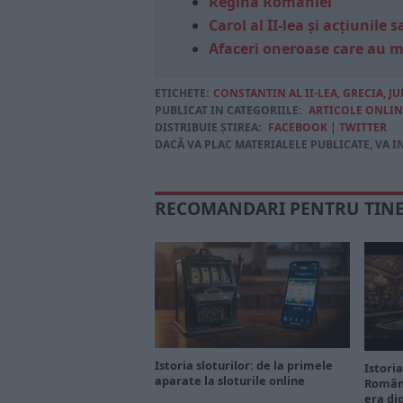
Regina României
Carol al II-lea și acțiunil
Afaceri oneroase care au 
ETICHETE:
CONSTANTIN AL II-LEA
,
GRECIA
,
JU
PUBLICAT IN CATEGORIILE:
ARTICOLE ONLIN
DISTRIBUIE ȘTIREA:
FACEBOOK
|
TWITTER
DACĂ VA PLAC MATERIALELE PUBLICATE, VA I
RECOMANDARI PENTRU TIN
Istoria sloturilor: de la primele
Istoria
aparate la sloturile online
Români
era di