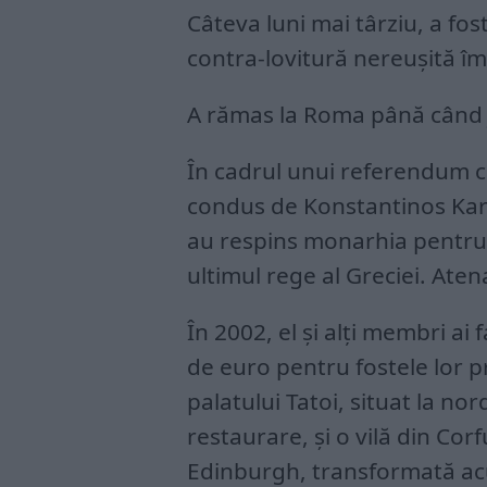
Câteva luni mai târziu, a fo
contra-lovitură nereușită împ
A rămas la Roma până când j
În cadrul unui referendum 
condus de Konstantinos Kara
au respins monarhia pentru
ultimul rege al Greciei. Atena
În 2002, el și alți membri ai
de euro pentru fostele lor p
palatului Tatoi, situat la no
restaurare, și o vilă din Cor
Edinburgh, transformată a