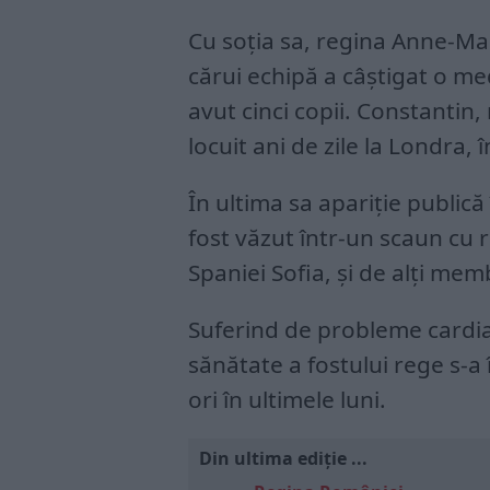
Cu soția sa, regina Anne-Mar
cărui echipă a câștigat o med
avut cinci copii. Constantin, 
locuit ani de zile la Londra, 
În ultima sa apariție publică
fost văzut într-un scaun cu ro
Spaniei Sofia, și de alți memb
Suferind de probleme cardiac
sănătate a fostului rege s-a 
ori în ultimele luni.
Din ultima ediție ...