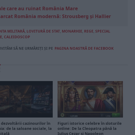
e sale care au ruinat România Mare
marcat România modernă: Strousberg și Hallier
NTA MILITARĂ
,
LOVITURĂ DE STAT
,
MONARHIE
,
REGE
,
SPECIAL
E
,
CALEIDOSCOP
NVITĂM SĂ NE URMĂRIȚI ȘI PE
PAGINA NOASTRĂ DE FACEBOOK
E
 dezvoltării cazinourilor în
Figuri istorice celebre în sloturile
a: de la saloane sociale, la
online: De la Cleopatra până la
gitală
Iulius Cezar și Napoleon