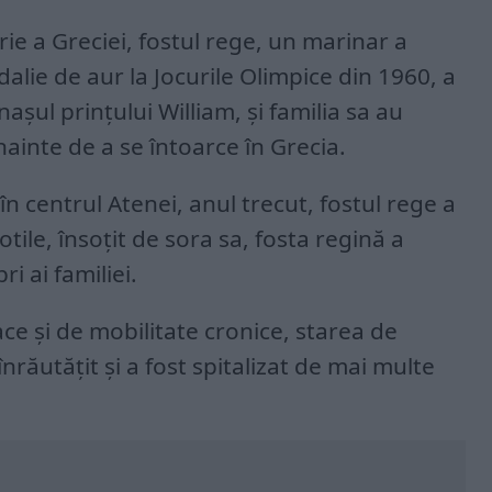
ie a Greciei, fostul rege, un marinar a
alie de aur la Jocurile Olimpice din 1960, a
nașul prințului William, și familia sa au
înainte de a se întoarce în Grecia.
 în centrul Atenei, anul trecut, fostul rege a
tile, însoțit de sora sa, fosta regină a
ri ai familiei.
e și de mobilitate cronice, starea de
înrăutățit și a fost spitalizat de mai multe