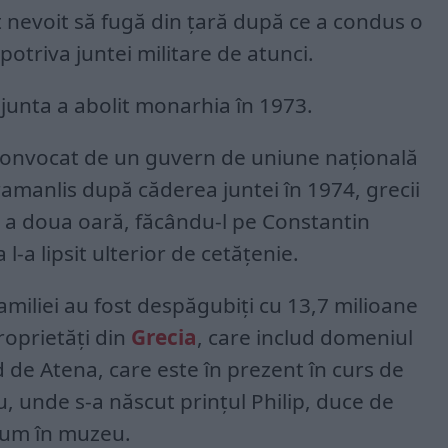
st nevoit să fugă din țară după ce a condus o
otriva juntei militare de atunci.
unta a abolit monarhia în 1973.
convocat de un guvern de uniune națională
manlis după căderea juntei în 1974, grecii
 a doua oară, făcându-l pe Constantin
 l-a lipsit ulterior de cetățenie.
 familiei au fost despăgubiți cu 13,7 milioane
roprietăți din
Grecia
, care includ domeniul
rd de Atena, care este în prezent în curs de
fu, unde s-a născut prințul Philip, duce de
cum în muzeu.