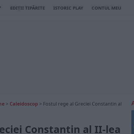
EDIȚII TIPĂRITE
ISTORIC PLAY
CONTUL MEU
ne
>
Caleidoscop
>
Fostul rege al Greciei Constantin al
eciei Constantin al II-lea