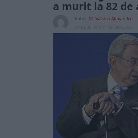
a murit la 82 de 
Autor:
Sălăvăstru Alexandru
Data publicarii:
11 ianuarie 2023