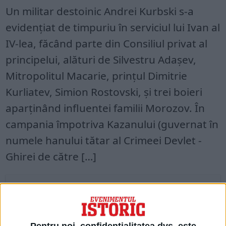
Un militar destoinic Andrei Kurbski s-a
evidențiat de timpuriu în serviciul lui Ivan al
IV-lea, făcând parte din Consiliul privat al
principelui, alături de Silvestru Adașev,
Mitropolitul Macarie, prințul Dimitrie
Kurliatev, Simion Rostov­ski, și trei boieri
aparținând influen­tei familii Morozov. În
campania îm­potriva Kazanului (guvernat în
nu­mele hanului tătar al Crimeei Devlet -
Ghirei de către […]
Acces restricționat. Dacă doriți să citiți
acest articol, mergeți pe
edituradecarte.ro
și achiziționați ediția