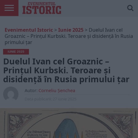
ARTICOLE
ONLINE
EDIȚII
ISTORIC
CONTUL
Evenimentul Istoric
>
Iunie 2025
>
Duelul Ivan cel
TIPĂRITE
PLAY
MEU
Groaznic – Prințul Kurbski. Teroare și disidență în Rusia
primului țar
IUNIE 2025
Duelul Ivan cel Groaznic –
Prințul Kurbski. Teroare și
disidență în Rusia primului țar
Autor:
Corneliu Șenchea
Data publicarii:
27 iunie 2025