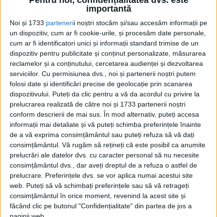
Pentru noi, confidențialitatea dvs. este
Iunie 2025
importantă
Noi și 1733
parteneri
i noștri stocăm și/sau accesăm informații pe
un dispozitiv, cum ar fi cookie-urile, și procesăm date personale,
Pagini:
1
2
3
4
cum ar fi identificatori unici și informații standard trimise de un
dispozitiv pentru publicitate și conținut personalizate, măsurarea
reclamelor și a conținutului, cercetarea audienței și dezvoltarea
Din ultima ediție ...
serviciilor.
Cu permisiunea dvs., noi și partenerii noștri putem
Regina României
folosi date și identificări precise de geolocație prin scanarea
Carol al II-lea și acțiunile sale care au ruinat
dispozitivului. Puteți da clic pentru a vă da acordul cu privire la
România Mare
prelucrarea realizată de către noi și 1733 partenerii noștri
Afaceri oneroase care au marcat România
conform descrierii de mai sus. În mod alternativ, puteți accesa
modernă: Strousberg și Hallier
informații mai detaliate și vă puteți schimba preferințele înainte
de a vă exprima consimțământul sau puteți refuza să vă dați
consimțământul.
Vă rugăm să rețineți că este posibil ca anumite
prelucrări ale datelor dvs. cu caracter personal să nu necesite
ETICHETE:
consimțământul dvs., dar aveți dreptul de a refuza o astfel de
PUBLICAT IN CATEGORIILE:
IUNIE 2025
prelucrare. Preferințele dvs. se vor aplica numai acestui site
DISTRIBUIE ȘTIREA:
FACEBOOK
|
TWITTER
web. Puteți să vă schimbați preferințele sau să vă retrageți
DACĂ VA PLAC MATERIALELE PUBLICATE, VA INVITĂM SĂ NE URMĂRIȚI
consimțământul în orice moment, revenind la acest site și
ȘI PE
PAGINA NOASTRĂ DE FACEBOOK
făcând clic pe butonul "Confidențialitate" din partea de jos a
paginii web.