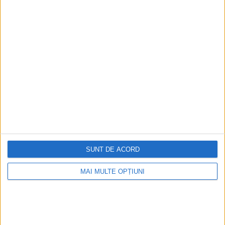
Ediția tipărită
Mai multe articole
SUNT DE ACORD
MAI MULTE OPȚIUNI