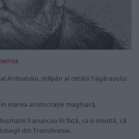
TWITTER
al Ardealului, stăpân al cetății Făgărașului
 din marea aristocrație maghiară,
ușmanii îi aruncau în față, ca o insultă, că
iobagii din Transilvania.