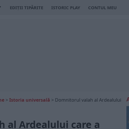
EDIȚII TIPĂRITE
ISTORIC PLAY
CONTUL MEU
ne
>
Istoria universală
>
Domnitorul valah al Ardealului
 al Ardealului care a