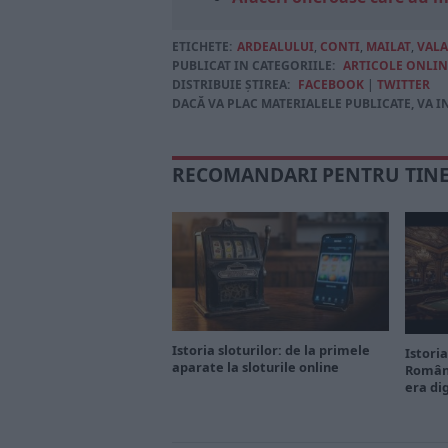
ETICHETE:
ARDEALULUI
,
CONTI
,
MAILAT
,
VAL
PUBLICAT IN CATEGORIILE:
ARTICOLE ONLIN
DISTRIBUIE ȘTIREA:
FACEBOOK
|
TWITTER
DACĂ VA PLAC MATERIALELE PUBLICATE, VA I
RECOMANDARI PENTRU TIN
Istoria sloturilor: de la primele
Istoria
aparate la sloturile online
Români
era di