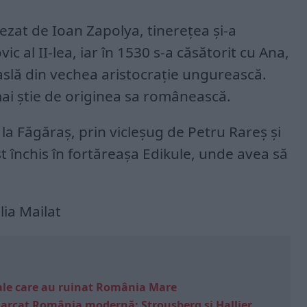
tezat de Ioan Zapolya, tinerețea și-a
ic al II-lea, iar în 1530 s-a căsătorit cu Ana,
slă din vechea aristocrație ungurească.
ai știe de originea sa românească.
, la Făgăraș, prin vicleșug de Petru Rareș și
st închis în fortăreașa Edikule, unde avea să
lia Mailat
e sale care au ruinat România Mare
marcat România modernă: Strousberg și Hallier