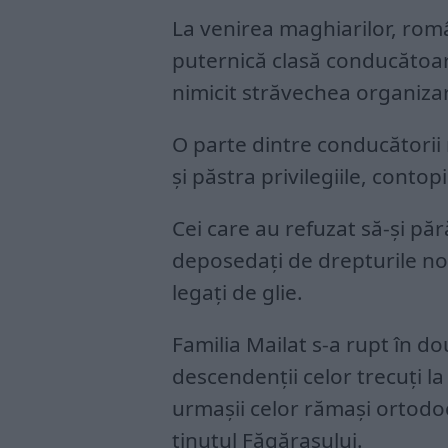
La venirea maghiarilor, româ
puternică clasă conducătoare:
nimicit străvechea organizar
O parte dintre conducătorii 
și păstra privilegiile, conto
Cei care au refuzat să-și p
deposedați de drepturile nobil
legați de glie.
Familia Mailat s-a rupt în dou
descendenții celor trecuți la
urmașii celor rămași ortodocș
ținutul Făgărașului.