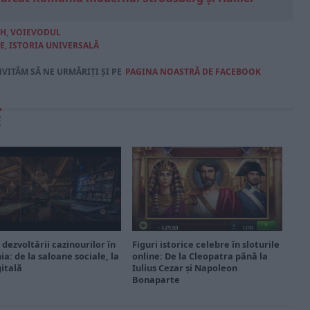
AH
,
VOIEVODUL
E
,
ISTORIA UNIVERSALĂ
NVITĂM SĂ NE URMĂRIȚI ȘI PE
PAGINA NOASTRĂ DE FACEBOOK
E
 dezvoltării cazinourilor în
Figuri istorice celebre în sloturile
a: de la saloane sociale, la
online: De la Cleopatra până la
gitală
Iulius Cezar și Napoleon
Bonaparte