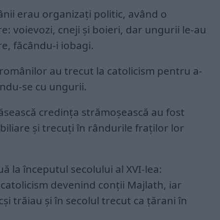
nii erau organizați politic, având o
 voievozi, cneji și boieri, dar ungurii le-au
e, făcându-i iobagi.
românilor au trecut la catolicism pentru a-
pindu-se cu ungurii.
ărăsească credința strămoșească au fost
iare și trecuți în rândurile fraților lor
ă la începutul secolului al XVI-lea:
 catolicism devenind conții Majlath, iar
i trăiau și în secolul trecut ca țărani în