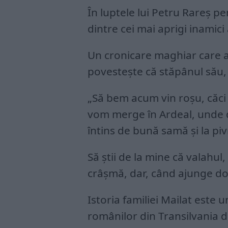
În luptele lui Petru Rareș p
dintre cei mai aprigi inamic
Un cronicare maghiar care a t
povestește că stăpânul său, p
„Să bem acum vin roșu, căci
vom merge în Ardeal, unde do
întins de bună samă și la pi
Să știi de la mine că valahul
crâșmă, dar, când ajunge do
Istoria familiei Mailat este
românilor din Transilvania d