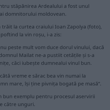
entru stăpânirea Ardealului a fost unul
i ai domnitorului moldovean.
răit la curtea craiului Ioan Zapolya (foto),
oftind la vin roșu, i-a zis:
 nu peste mult vom duce dorul vinului, dacă
mnul Mailat ne-a pustiit cetățile și s-a
vnițe, căci iubește dumnealui vinul bun.
, câtă vreme e sărac bea vin numai la
mn mare, își ține pivnița bogată pe masă”.
 un bun exemplu pentru procesul aservirii
e către unguri.