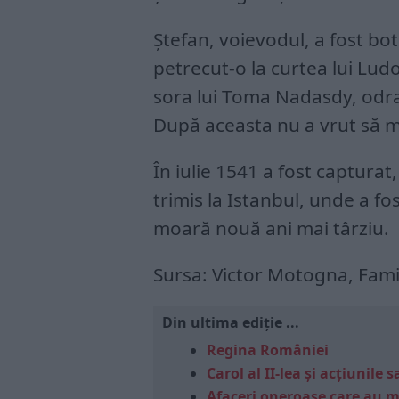
Ștefan, voievodul, a fost bo
petrecut-o la curtea lui Ludov
sora lui Toma Nadasdy, odra
După aceasta nu a vrut să m
În iulie 1541 a fost capturat
trimis la Istanbul, unde a fo
moară nouă ani mai târziu.
Sursa: Victor Motogna, Fami
Din ultima ediție ...
Regina României
Carol al II-lea și acțiunil
Afaceri oneroase care au 