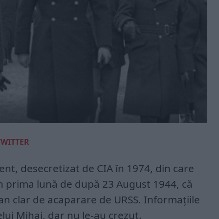
TWITTER
t, desecretizat de CIA în 1974, din care
in prima lună de după 23 August 1944, că
an clar de acaparare de URSS. Informațiile
lui Mihai, dar nu le-au crezut.