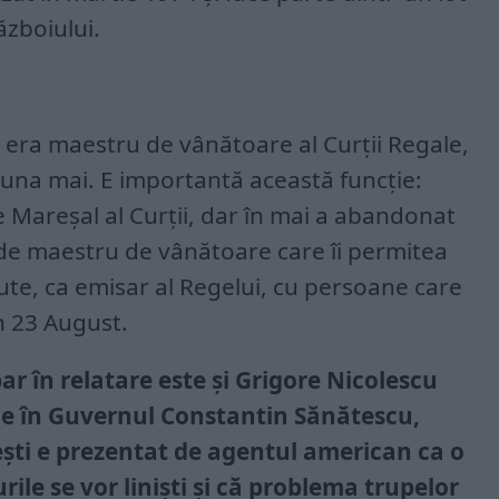
ăzboiului.
 era maestru de vânătoare al Curții Regale,
luna mai. E importantă această funcție:
e Mareșal al Curții, dar în mai a abandonat
 de maestru de vânătoare care îi permitea
scute, ca emisar al Regelui, cu persoane care
in 23 August.
ar în relatare este și Grigore Nicolescu
ne în Guvernul Constantin Sănătescu,
ești e prezentat de agentul american ca o
ile se vor liniști și că problema trupelor