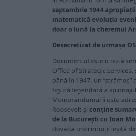
în România în forma sa integ
septembrie 1944 apropiații
matematică evoluția eveni
doar o lună la cheremul Ar
Desecretizat de urmașa OS
Documentul este o notă semn
Office of Strategic Services,
până în 1947, un ”strămoș” a
figură legendară a spionajul
Memorandumul îi este adres
Roosevelt și
conține sumaru
de la București cu Ioan Mo
dovada unei intuiții ieșită di