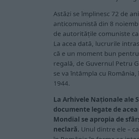
Astăzi se împlinesc 72 de an
anticomunistă din 8 noiembr
de autoritățile comuniste ca
La acea dată, lucrurile intra
că e un moment bun pentru a
regală, de Guvernul Petru G
se va întâmpla cu România, 
1944.
La Arhivele Naționale ale S
documente legate de acea 
Mondial se apropia de sfârș
neclară.
Unul dintre ele – c