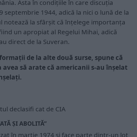
nia. Asta în condițiile în care discuția
19 septembrie 1944, adică la nici o lună de la
 notează la sfârșit că înțelege importanța
fiind un apropiat al Regelui Mihai, adică
au direct de la Suveran.
nformații de la alte două surse, spune că
 avea să arate că americanii s-au înșelat
nșelați.
l declasifi cat de CIA​
TĂ ȘI ABOLITĂ”​
at în martie 1974 și face parte dintr-un lot