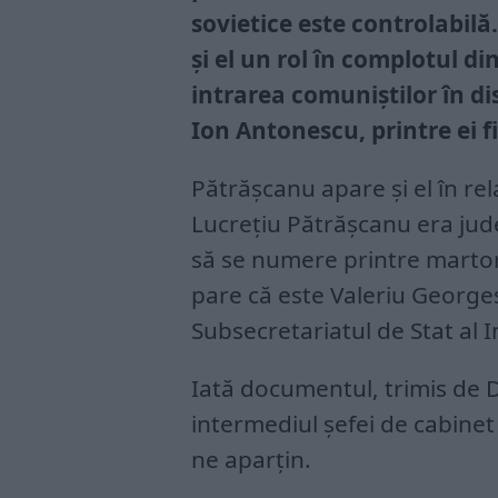
sovietice este controlabilă.
și el un rol în complotul di
intrarea comuniștilor în di
Ion Antonescu, printre ei f
Pătrășcanu apare și el în rel
Lucrețiu Pătrășcanu era jude
să se numere printre martori
pare că este Valeriu Georges
Subsecretariatul de Stat al I
Iată documentul, trimis de 
intermediul șefei de cabinet a
ne aparțin.