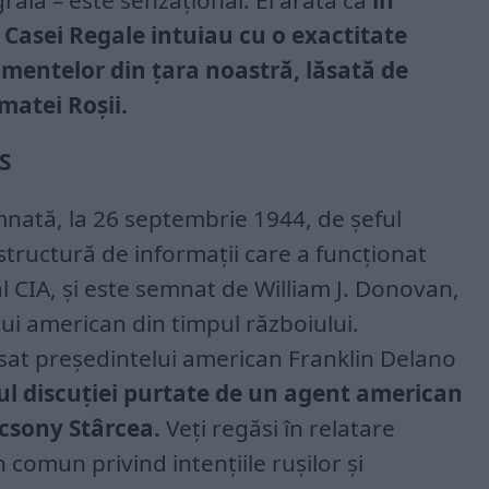
rală – este senzațional. El arată că
în
 Casei Regale intuiau cu o exactitate
mentelor din țara noastră, lăsată de
matei Roșii.
S
ată, la 26 septembrie 1944, de șeful
 structură de informații care a funcționat
l CIA, și este semnat de William J. Donovan,
ui american din timpul războiului.
at președintelui american Franklin Delano
l discuției purtate de un agent american
csony Stârcea.
Veți regăsi în relatare
n comun privind intențiile rușilor și