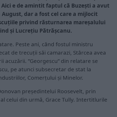
 Aici e de amintit faptul că Buzești a avut
n August, dar a fost cel care a mijlocit
scuțiile privind răsturnarea mareșalului
iind și Lucrețiu Pătrășcanu.
atare. Peste ani, când fostul ministru
cat de trecuții săi camarazi, Stârcea avea
i acuzării. ”Georgescu” din relatare se
cu, pe atunci subsecretar de stat la
ndustriilor, Comerțului și Minelor.
Donovan președintelui Roosevelt, prin
l celui din urmă, Grace Tully. Intertitlurile