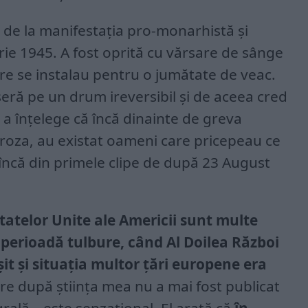
i de la manifestația pro-monarhistă și
ie 1945. A fost oprită cu vărsare de sânge
re se instalau pentru o jumătate de veac.
seră pe un drum ireversibil și de aceea cred
 înțelege că încă dinainte de greva
roza, au existat oameni care pricepeau ce
încă din primele clipe de după 23 August
tatelor Unite ale Americii sunt multe
perioadă tulbure, când Al Doilea Război
it și situația multor țări europene era
are după știința mea nu a mai fost publicat