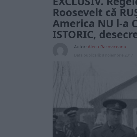
EXCLUSIV. Regel
Roosevelt că RU
America NU l-a
ISTORIC, desecre
Autor:
Alecu Racoviceanu
Data publicarii:
8 noiembrie 2017