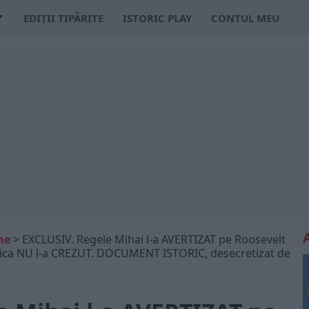
EDIȚII TIPĂRITE
ISTORIC PLAY
CONTUL MEU
ne
>
EXCLUSIV. Regele Mihai l-a AVERTIZAT pe Roosevelt
ica NU l-a CREZUT. DOCUMENT ISTORIC, desecretizat de