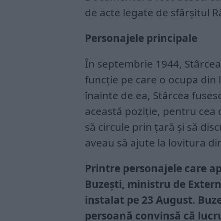
de acte legate de sfârșitul R
Personajele principale
În septembrie 1944, Stârcea
funcție pe care o ocupa din 
înainte de ea, Stârcea fuses
această poziție, pentru cea
să circule prin țară și să di
aveau să ajute la lovitura d
Printre personajele care ap
Buzești, ministru de Exter
instalat pe 23 August. Buz
persoană convinsă că lucrur