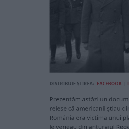
DISTRIBUIE ȘTIREA:
FACEBOOK
|
Prezentăm astăzi un documen
reiese că americanii știau d
România era victima unui pl
le veneau din anturajul Rege