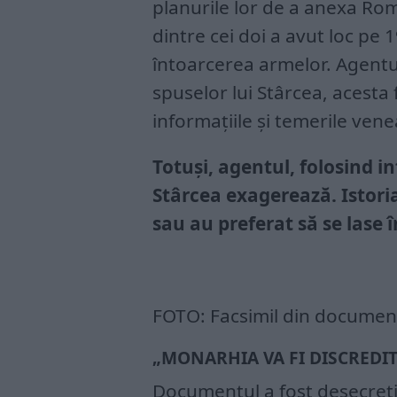
planurile lor de a anexa Româ
dintre cei doi a avut loc pe 
întoarcerea armelor. Agentul
spuselor lui Stârcea, acesta 
informațiile și temerile vene
Totuși, agentul, folosind i
Stârcea exagerează. Istoria
sau au preferat să se lase î
FOTO: Facsimil din documentu
„MONARHIA VA FI DISCREDITA
Documentul a fost desecretiz