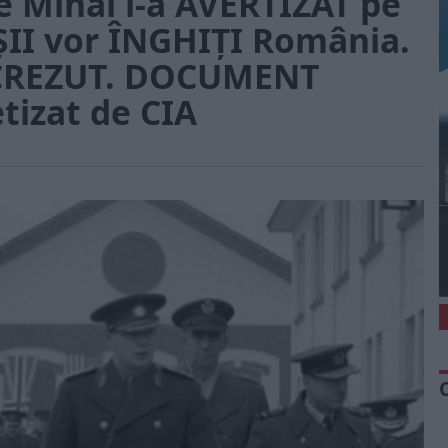
e Mihai l-a AVERTIZAT pe
ȘII vor ÎNGHIȚI România.
 CREZUT. DOCUMENT
tizat de CIA