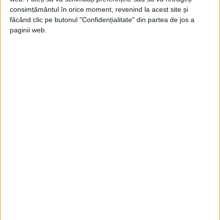
milion lei.
consimțământul în orice moment, revenind la acest site și
făcând clic pe butonul "Confidențialitate" din partea de jos a
paginii web.
Dacă în termen de 15 zile de la
condamnare, Lucia Ionescu nu predă
paltonul confecționat din nou, să fie
obligată a plăti suma de 2,5 milioane lei ce
reprezenta contravaloarea la prețurile