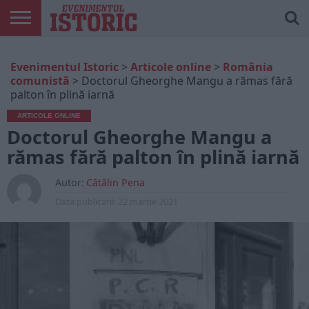
ARTICOLE
ONLINE
EDIȚII
ISTORIC
CONTUL
Evenimentul Istoric
>
Articole online
>
România
TIPĂRITE
PLAY
MEU
comunistă
>
Doctorul Gheorghe Mangu a rămas fără
palton în plină iarnă
ARTICOLE ONLINE
Doctorul Gheorghe Mangu a
rămas fără palton în plină iarnă
Autor:
Cătălin Pena
Data publicarii:
22 martie 2021