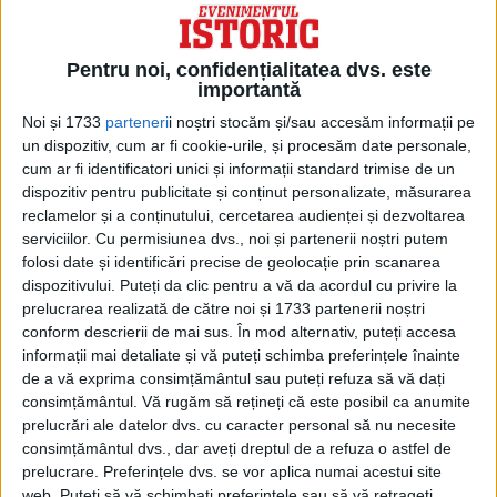
Încercând din nou să capete satisfacție,
mai ales că iarna era încă aspră și alt
Pentru noi, confidențialitatea dvs. este
palton n-avea, dr. Mangu a mai insistat de
importantă
Noi și 1733
parteneri
i noștri stocăm și/sau accesăm informații pe
câteva ori pe lângă doamna Ionescu,
un dispozitiv, cum ar fi cookie-urile, și procesăm date personale,
pentru ca în cele din urmă gazda să spună
cum ar fi identificatori unici și informații standard trimise de un
dispozitiv pentru publicitate și conținut personalizate, măsurarea
că „nu l-a invitat nimeni la logodnă și nu o
reclamelor și a conținutului, cercetarea audienței și dezvoltarea
privește paltonul care i s-a furat”.
serviciilor.
Cu permisiunea dvs., noi și partenerii noștri putem
folosi date și identificări precise de geolocație prin scanarea
dispozitivului. Puteți da clic pentru a vă da acordul cu privire la
Constatând că toate insistențele sale nu au
prelucrarea realizată de către noi și 1733 partenerii noștri
dus la niciun rezultat, dr. Mangu a chemat
conform descrierii de mai sus. În mod alternativ, puteți accesa
informații mai detaliate și vă puteți schimba preferințele înainte
în judecată pe Ioneasca pentru ca instanța
de a vă exprima consimțământul sau puteți refuza să vă dați
să o condamne a-i confecționa un alt
consimțământul.
Vă rugăm să rețineți că este posibil ca anumite
prelucrări ale datelor dvs. cu caracter personal să nu necesite
palton de aceeași calitate și valoare și în
consimțământul dvs., dar aveți dreptul de a refuza o astfel de
plus să-i mai achite daune în sumă de un
prelucrare. Preferințele dvs. se vor aplica numai acestui site
web. Puteți să vă schimbați preferințele sau să vă retrageți