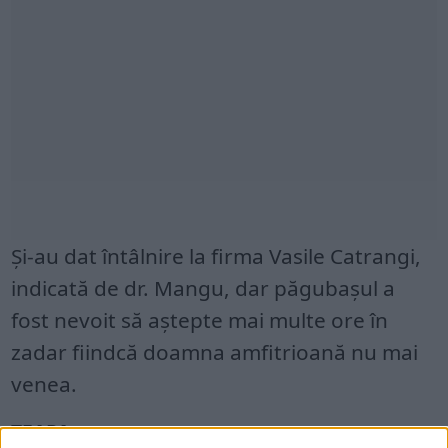
Și-au dat întâlnire la firma Vasile Catrangi,
indicată de dr. Mangu, dar păgubașul a
fost nevoit să aștepte mai multe ore în
zadar fiindcă doamna amfitrioană nu mai
venea.
ȚEAPA