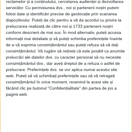
ȘI PE
PAGINA NOASTRĂ DE FACEBOOK
reclamelor și a conținutului, cercetarea audienței și dezvoltarea
serviciilor.
Cu permisiunea dvs., noi și partenerii noștri putem
folosi date și identificări precise de geolocație prin scanarea
RECOMANDARI PENTRU TINE
dispozitivului. Puteți da clic pentru a vă da acordul cu privire la
prelucrarea realizată de către noi și 1733 partenerii noștri
Istoria sloturilor: de la primele aparate
conform descrierii de mai sus. În mod alternativ, puteți accesa
la sloturile online
informații mai detaliate și vă puteți schimba preferințele înainte
de a vă exprima consimțământul sau puteți refuza să vă dați
consimțământul.
Vă rugăm să rețineți că este posibil ca anumite
prelucrări ale datelor dvs. cu caracter personal să nu necesite
Istoria dezvoltării cazinourilor în
consimțământul dvs., dar aveți dreptul de a refuza o astfel de
România: de la saloane sociale, la era
digitală
prelucrare. Preferințele dvs. se vor aplica numai acestui site
web. Puteți să vă schimbați preferințele sau să vă retrageți
consimțământul în orice moment, revenind la acest site și
făcând clic pe butonul "Confidențialitate" din partea de jos a
Figuri istorice celebre în sloturile online:
paginii web.
De la Cleopatra până la Iulius Cezar și
Napoleon Bonaparte
Aprilie 2026