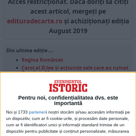
Acces restricționat. Dacă doriți să citiți
acest articol, mergeți pe
edituradecarte.ro
și achiziționați ediția
August 2019
Din ultima ediție ...
Regina României
Carol al II-lea și acțiunile sale care au ruinat
România Mare
Afaceri oneroase care au marcat România
modernă: Strousberg și Hallier
Pentru noi, confidențialitatea dvs. este
importantă
ETICHETE:
BIBESCU
,
TITULESCU
Noi și 1733
parteneri
i noștri stocăm și/sau accesăm informații pe
PUBLICAT IN CATEGORIILE:
AUGUST 2019
un dispozitiv, cum ar fi cookie-urile, și procesăm date personale,
DISTRIBUIE ȘTIREA:
FACEBOOK
|
TWITTER
cum ar fi identificatori unici și informații standard trimise de un
DACĂ VA PLAC MATERIALELE PUBLICATE, VA INVITĂM SĂ NE URMĂRIȚI
dispozitiv pentru publicitate și conținut personalizate, măsurarea