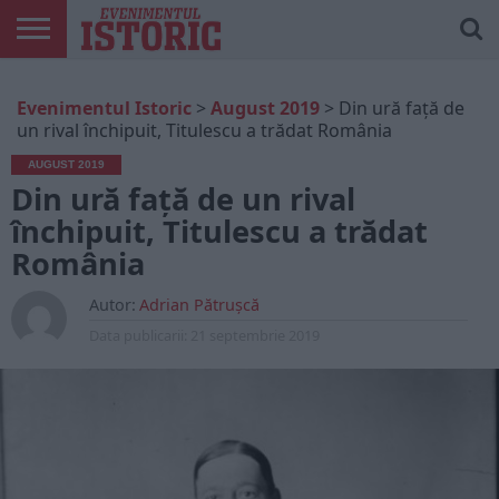
ARTICOLE
ONLINE
EDIȚII
ISTORIC
CONTUL
Evenimentul Istoric
>
August 2019
>
Din ură față de
TIPĂRITE
PLAY
MEU
un rival închipuit, Titulescu a trădat România
AUGUST 2019
Din ură față de un rival
închipuit, Titulescu a trădat
România
Autor:
Adrian Pătrușcă
Data publicarii:
21 septembrie 2019