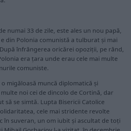
ă.
de numai 33 de zile, este ales un nou papă,
ă e din Polonia comunistă a tulburat și mai
După înfrângerea oricărei opoziții, pe rând,
Polonia era țara unde erau cele mai multe
murile comuniste.
t o migăloasă muncă diplomatică și
multe noi cei de dincolo de Cortină, dar
 să se simtă. Lupta Bisericii Catolice
Solidaritatea, cele mai stridente revolte
 în suveran, un om iubit și ascultat de toți
și Mihail Gorbaciov l-a vizitat, în decembrie