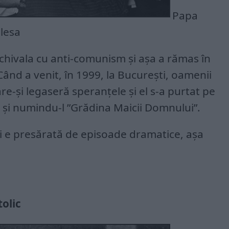
Papa
alesa
 echivala cu anti-comunism și așa a rămas în
nd a venit, în 1999, la București, oamenii
are-și legaseră speranțele și el s-a purtat pe
și numindu-l ”Grădina Maicii Domnului”.
i e presărată de episoade dramatice, așa
tolic