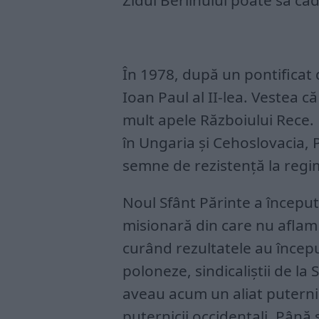
Zidul Berlinului poate să cad
În 1978, după un pontificat 
Ioan Paul al II-lea. Vestea c
mult apele Războiului Rece. 
în Ungaria și Cehoslovacia, 
semne de rezistență la regi
Noul Sfânt Părinte a începu
misionară din care nu aflam 
curând rezultatele au început
poloneze, sindicaliștii de la 
aveau acum un aliat puternic
puternicii occidentali. Până 