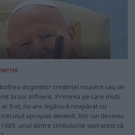
TWITTER
abolirea dogmelor credinței noastre sau de
it brusc influent. Primirea pe care mulți
 ar fi el, nu are legătură neapărat cu
n trecutul apropiat devenit, într-un deceniu
n 1989, unul dintre simbolurile speranței că