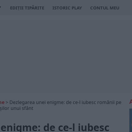
EDIȚII TIPĂRITE
ISTORIC PLAY
CONTUL MEU
ne
>
Dezlegarea unei enigme: de ce-l iubesc românii pe
ilor unui sfânt
enigme: de ce-l iubesc