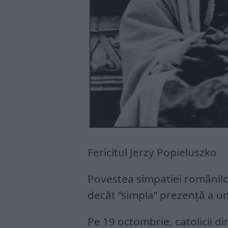
Fericitul Jerzy Popieluszko
Povestea simpatiei românilo
decât ”simpla” prezență a unu
Pe 19 octombrie, catolicii di