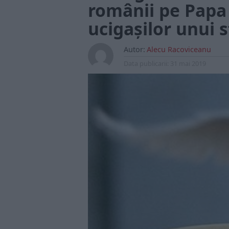
românii pe Papa
ucigașilor unui 
Autor:
Alecu Racoviceanu
Data publicarii:
31 mai 2019