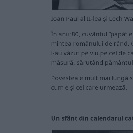
Ioan Paul al II-lea și Lech W
În anii ’80, cuvântul ”papă”
mintea românului de rând. Câ
l-au văzut pe viu pe cel de c
măsură, sărutând pământul 
Povestea e mult mai lungă ș
cum e și cel care urmează.
Un sfânt din calendarul ca