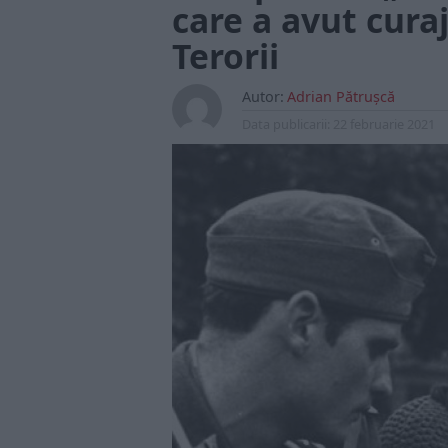
care a avut cura
Terorii
Autor:
Adrian Pătrușcă
Data publicarii:
22 februarie 2021