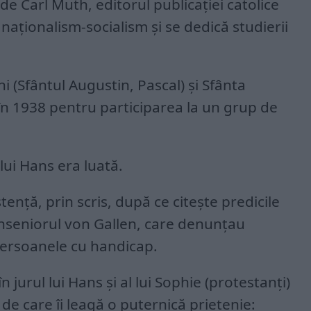
 de Carl Muth, editorul publicației catolice
naționalism-socialism și se dedică studierii
ini (Sfântul Augustin, Pascal) și Sfânta
 în 1938 pentru participarea la un grup de
 lui Hans era luată.
tență, prin scris, după ce citește predicile
nseniorul von Gallen, care denunțau
 persoanele cu handicap.
 jurul lui Hans și al lui Sophie (protestanți)
 de care îi leagă o puternică prietenie: