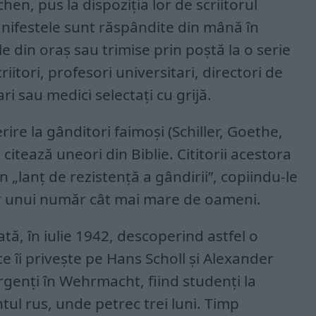
hen, pus la dispoziția lor de scriitorul
nifestele sunt răspândite din mână în
e din oraș sau trimise prin poștă la o serie
riitori, profesori universitari, directori de
ari sau medici selectați cu grijă.
rire la gânditori faimoși (Schiller, Goethe,
i citează uneori din Biblie. Cititorii acestora
un „lanț de rezistență a gândirii”, copiindu-le
lor unui număr cât mai mare de oameni.
ată, în iulie 1942, descoperind astfel o
e îi privește pe Hans Scholl și Alexander
rgenți în Wehrmacht, fiind studenți la
tul rus, unde petrec trei luni. Timp