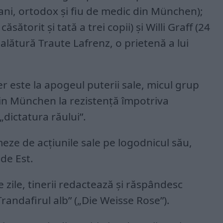
ani, ortodox și fiu de medic din München);
sătorit și tată a trei copii) și Willi Graff (24
e alătură Traute Lafrenz, o prietenă a lui
ler este la apogeul puterii sale, micul grup
in München la rezistență împotriva
 „dictatura răului”.
meze de acțiunile sale pe logodnicul său,
 de Est.
 zile, tinerii redactează și răspândesc
andafirul alb” („Die Weisse Rose”).