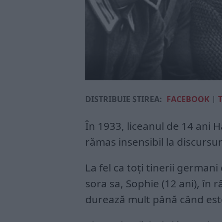
DISTRIBUIE ȘTIREA:
FACEBOOK
|
În 1933, liceanul de 14 ani H
rămas insensibil la discursuri
La fel ca toți tinerii german
sora sa, Sophie (12 ani), în r
durează mult până când est