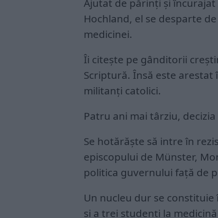
Ajutat de părinți și încurajat
Hochland, el se desparte de 
medicinei.
Îi citește pe gânditorii creșt
Scriptură. Însă este arestat
militanți catolici.
Patru ani mai târziu, decizia
Se hotărăște să intre în rezis
episcopului de Münster, Mo
politica guvernului față de
Un nucleu dur se constituie în
și a trei studenți la medicină