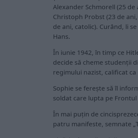
Alexander Schmorell (25 de 
Christoph Probst (23 de ani, că
de ani, catolic). Curând, li s
Hans.
În iunie 1942, în timp ce Hit
decide să cheme studenții d
regimului nazist, calificat ca
Sophie se ferește să îl infor
soldat care lupta pe Frontul
În mai puțin de cincisprezece
patru manifeste, semnate „Tr