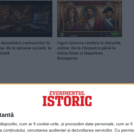
 dezvoltării cazinourilor în
Figuri istorice celebre în sloturile
a: de la saloane sociale, la
online: De la Cleopatra până la
gitală
Iulius Cezar și Napoleon
Bonaparte
PORTOFOLIU
Capital
Evenimentul Zilei
tantă
Doctorul Zilei
Infofinanciar
spozitiv, cum ar fi cookie-urile, și procesăm date personale, cum ar fi id
Infoactual
 conținutului, cercetarea audienței și dezvoltarea serviciilor.
Cu permisi