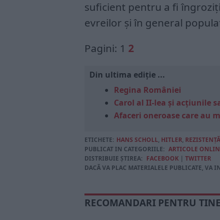
suficient pentru a fi îngrozi
evreilor și în general populaț
Pagini:
1
2
Din ultima ediție ...
Regina României
Carol al II-lea și acțiunil
Afaceri oneroase care au 
ETICHETE:
HANS SCHOLL
,
HITLER
,
REZISTENȚ
PUBLICAT IN CATEGORIILE:
ARTICOLE ONLIN
DISTRIBUIE ȘTIREA:
FACEBOOK
|
TWITTER
DACĂ VA PLAC MATERIALELE PUBLICATE, VA I
RECOMANDARI PENTRU TIN