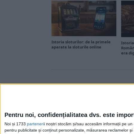
Istoria sloturilor: de la primele
Istoria
aparate la sloturile online
Români
era di
Pentru noi, confidențialitatea dvs. este impor
Noi și 1733
parteneri
i noștri stocăm și/sau accesăm informații pe un di
Cea mai mare revistă de istorie din Europa!
.
pentru publicitate și conținut personalizate, măsurarea reclamelor și a