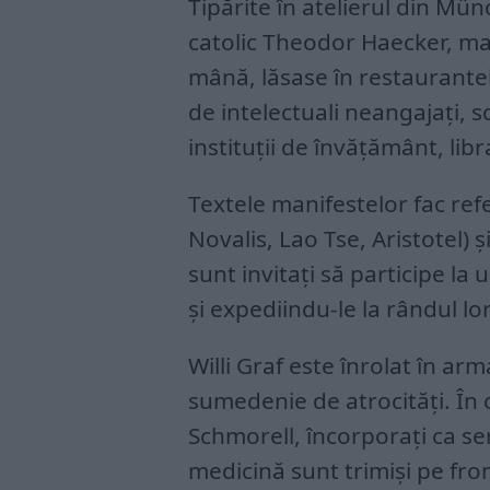
Tipărite în atelierul din Münc
catolic Theodor Haecker, ma
mână, lăsase în restaurantel
de intelectuali neangajați, sc
instituții de învățământ, libr
Textele manifestelor fac refe
Novalis, Lao Tse, Aristotel) ș
sunt invitați să participe la 
și expediindu-le la rândul 
Willi Graf este înrolat în arm
sumedenie de atrocități. În c
Schmorell, încorporați ca se
medicină sunt trimiși pe fron