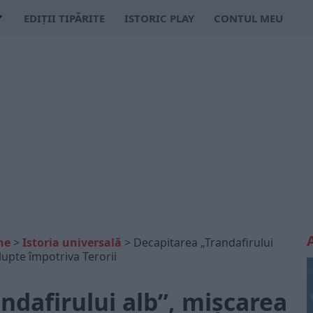
EDIȚII TIPĂRITE
ISTORIC PLAY
CONTUL MEU
ne
>
Istoria universală
>
Decapitarea „Trandafirului
lupte împotriva Terorii
ndafirului alb”, mișcarea