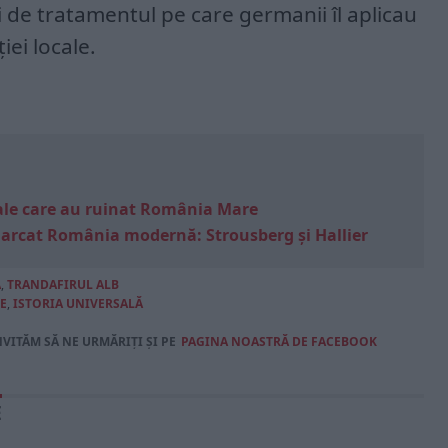
ți de tratamentul pe care germanii îl aplicau
iei locale.
e sale care au ruinat România Mare
marcat România modernă: Strousberg și Hallier
Ă
,
TRANDAFIRUL ALB
E
,
ISTORIA UNIVERSALĂ
NVITĂM SĂ NE URMĂRIȚI ȘI PE
PAGINA NOASTRĂ DE FACEBOOK
E