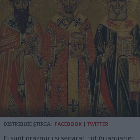
DISTRIBUIE ȘTIREA:
FACEBOOK
|
TWITTER
Ei sunt prăznuiți și separat, tot în ianuarie: