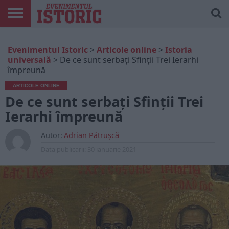
ARTICOLE
ONLINE
EDIȚII
ISTORIC
CONTUL
Evenimentul Istoric
>
Articole online
>
Istoria
TIPĂRITE
PLAY
MEU
universală
>
De ce sunt serbați Sfinții Trei Ierarhi
împreună
ARTICOLE ONLINE
De ce sunt serbați Sfinții Trei
Ierarhi împreună
Autor:
Adrian Pătrușcă
Data publicarii:
30 ianuarie 2021