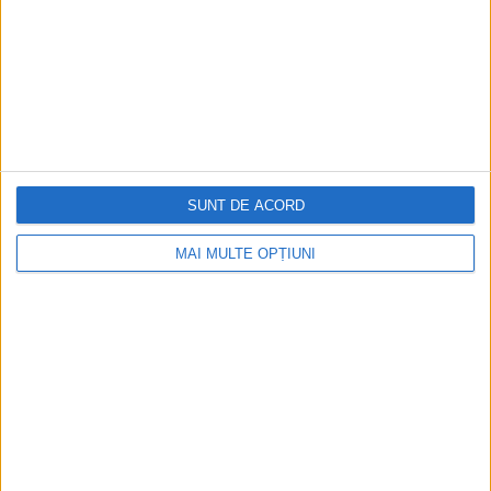
SUNT DE ACORD
MAI MULTE OPȚIUNI
Ediția tipărită
Mai multe articole