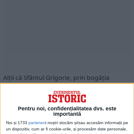
Alţii că Sfântul Grigorie, prin bogăţia
ştiinţei lui, s-ar fi ridicat deasupra celorlalţi.
O a treia parte a credincioşilor socoteau că
Pentru noi, confidențialitatea dvs. este
de cea mai aleasă cinstire trebuie să se
importantă
bucure Sfântul Ioan Gură de Aur, căci
Noi și 1733
parteneri
i noștri stocăm și/sau accesăm informații pe
un dispozitiv, cum ar fi cookie-urile, și procesăm date personale,
nimeni nu l-a putut întrece în cuvântările