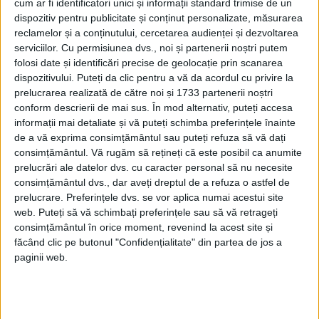
cum ar fi identificatori unici și informații standard trimise de un
sale.
dispozitiv pentru publicitate și conținut personalizate, măsurarea
reclamelor și a conținutului, cercetarea audienței și dezvoltarea
serviciilor.
Cu permisiunea dvs., noi și partenerii noștri putem
Pentru că această neînţelegere între
folosi date și identificări precise de geolocație prin scanarea
credincioşii din cetatea marelui împărat
dispozitivului. Puteți da clic pentru a vă da acordul cu privire la
prelucrarea realizată de către noi și 1733 partenerii noștri
Constantin era păgubitoare Bisericii, un
conform descrierii de mai sus. În mod alternativ, puteți accesa
episcop din acea vreme, şi anume Ioan cel
informații mai detaliate și vă puteți schimba preferințele înainte
de a vă exprima consimțământul sau puteți refuza să vă dați
din cetatea Evhaitelor, prin arătare
consimțământul.
Vă rugăm să rețineți că este posibil ca anumite
dumnezeiască, s-a ridicat să împace cele
prelucrări ale datelor dvs. cu caracter personal să nu necesite
consimțământul dvs., dar aveți dreptul de a refuza o astfel de
trei tabere de credincioşi.
prelucrare. Preferințele dvs. se vor aplica numai acestui site
web. Puteți să vă schimbați preferințele sau să vă retrageți
Astfel, el a rânduit ca pe viitor, în ziua de 30
consimțământul în orice moment, revenind la acest site și
făcând clic pe butonul "Confidențialitate" din partea de jos a
a lunii ianuarie, să se prăznuiască la un loc
paginii web.
aceşti trei sfinţi, ca unii care sunt
deopotrivă de bineplăcuţi lui Dumnezeu şi
deopotrivă de vrednici să fie cinstiţi de