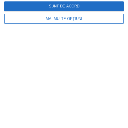
SUNT DE ACORD
MAI MULTE OPȚIUNI
Ediția tipărită
Mai multe articole