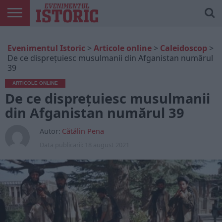
ARTICOLE
ONLINE
EDIȚII
ISTORIC
CONTUL
Evenimentul Istoric
>
Articole online
>
Caleidoscop
>
TIPĂRITE
PLAY
MEU
De ce disprețuiesc musulmanii din Afganistan numărul
39
ARTICOLE ONLINE
De ce disprețuiesc musulmanii
din Afganistan numărul 39
Autor:
Cătălin Pena
Data publicarii:
18 august 2021