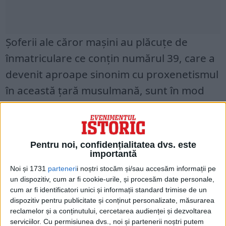
Şoferii ale căror maşini au plăcuţe de
înmatriculare ce conţin numărul 39, care a
devenit aproape sinonim cu proxenetismul
în această ţară musulmană, sunt în mod
regulat supuşi insultelor şi batjocurii.
ORIGINEA EXACTĂ A SENSULUI S-A
PIERDUT ÎN TIMP.
Pentru noi, confidențialitatea dvs. este
importantă
Unii spun însă că „39” era porecla unui
Noi și 1731
parteneri
i noștri stocăm și/sau accesăm informații pe
faimos proxenet din oraşul Herat, primită
un dispozitiv, cum ar fi cookie-urile, și procesăm date personale,
cum ar fi identificatori unici și informații standard trimise de un
după numărul de înmatriculare al maşinii
dispozitiv pentru publicitate și conținut personalizate, măsurarea
sale.
reclamelor și a conținutului, cercetarea audienței și dezvoltarea
serviciilor.
Cu permisiunea dvs., noi și partenerii noștri putem