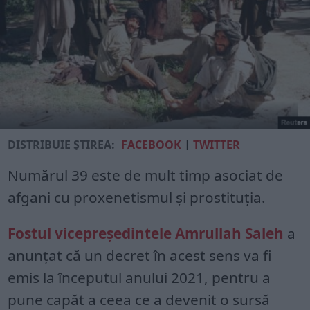
DISTRIBUIE ȘTIREA:
FACEBOOK
|
TWITTER
Numărul 39 este de mult timp asociat de
afgani cu proxenetismul şi prostituţia.
Fostul vicepreşedintele Amrullah Saleh
a
anunţat că un decret în acest sens va fi
emis la începutul anului 2021, pentru a
pune capăt a ceea ce a devenit o sursă