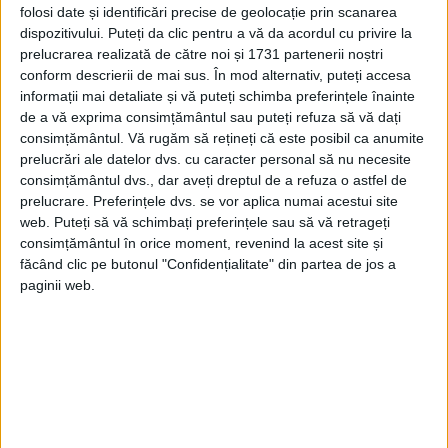
folosi date și identificări precise de geolocație prin scanarea
Pentru a împiedica ca plăcuţele de
dispozitivului. Puteți da clic pentru a vă da acordul cu privire la
înmatriculare să conţină acest număr, mulţi
prelucrarea realizată de către noi și 1731 partenerii noștri
conform descrierii de mai sus. În mod alternativ, puteți accesa
cumpărători de maşini noi sunt de acord
informații mai detaliate și vă puteți schimba preferințele înainte
să mituiască oficiali fără scrupule.
de a vă exprima consimțământul sau puteți refuza să vă dați
consimțământul.
Vă rugăm să rețineți că este posibil ca anumite
prelucrări ale datelor dvs. cu caracter personal să nu necesite
Ironiile legate de cifra 39
nu se mai
consimțământul dvs., dar aveți dreptul de a refuza o astfel de
limitează însă doar la vehicule
.
prelucrare. Preferințele dvs. se vor aplica numai acestui site
web. Puteți să vă schimbați preferințele sau să vă retrageți
consimțământul în orice moment, revenind la acest site și
făcând clic pe butonul "Confidențialitate" din partea de jos a
paginii web.