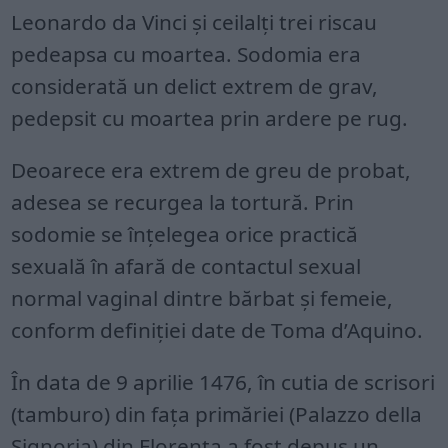
Leonardo da Vinci și ceilalți trei riscau
pedeapsa cu moartea. Sodomia era
considerată un delict extrem de grav,
pedepsit cu moartea prin ardere pe rug.
Deoarece era extrem de greu de probat,
adesea se recurgea la tortură. Prin
sodomie se înțelegea orice practică
sexuală în afară de contactul sexual
normal vaginal dintre bărbat și femeie,
conform definiției date de Toma d’Aquino.
În data de 9 aprilie 1476, în cutia de scrisori
(tamburo) din fața primăriei (Palazzo della
Signoria) din Florența a fost depus un