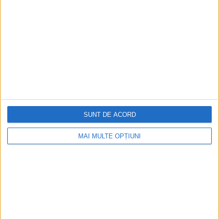
RECOMANDARI PENTRU TINE
Istoria sloturilor: de la primele aparate
la sloturile online
Istoria dezvoltării cazinourilor în
România: de la saloane sociale, la era
digitală
SUNT DE ACORD
Figuri istorice celebre în sloturile online:
De la Cleopatra până la Iulius Cezar și
MAI MULTE OPȚIUNI
Napoleon Bonaparte
Aprilie 2026