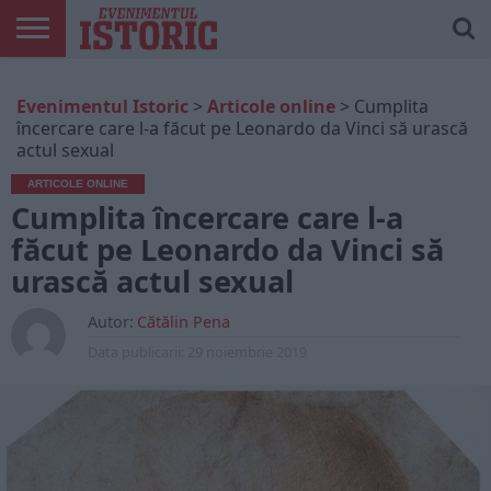
ARTICOLE
ONLINE
EDIȚII
ISTORIC
CONTUL
Evenimentul Istoric
>
Articole online
>
Cumplita
TIPĂRITE
PLAY
MEU
încercare care l-a făcut pe Leonardo da Vinci să urască
actul sexual
ARTICOLE ONLINE
Cumplita încercare care l-a
făcut pe Leonardo da Vinci să
urască actul sexual
Autor:
Cătălin Pena
Data publicarii:
29 noiembrie 2019