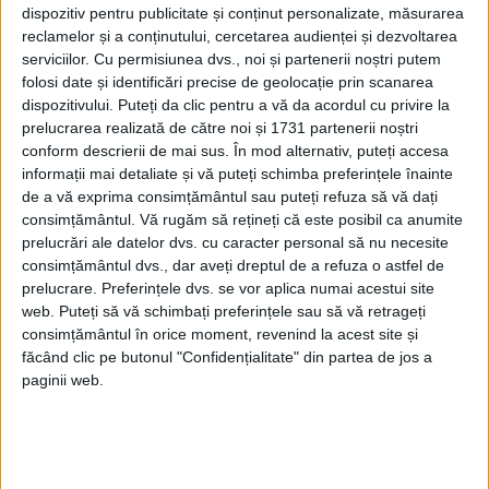
final au fost achitați, însă scandalul
dispozitiv pentru publicitate și conținut personalizate, măsurarea
reclamelor și a conținutului, cercetarea audienței și dezvoltarea
insinuările și bârfele l-au chinuit mulți ani
serviciilor.
Cu permisiunea dvs., noi și partenerii noștri putem
pe Leonardo.
folosi date și identificări precise de geolocație prin scanarea
dispozitivului. Puteți da clic pentru a vă da acordul cu privire la
prelucrarea realizată de către noi și 1731 partenerii noștri
Printre primele sale invenții s-au numărat
conform descrierii de mai sus. În mod alternativ, puteți accesa
un dispozitiv de smulgere a barelor de la
informații mai detaliate și vă puteți schimba preferințele înainte
de a vă exprima consimțământul sau puteți refuza să vă dați
ferestre și un altul de deschidere a ușii unei
consimțământul.
Vă rugăm să rețineți că este posibil ca anumite
celule de închisoare din interior.
prelucrări ale datelor dvs. cu caracter personal să nu necesite
consimțământul dvs., dar aveți dreptul de a refuza o astfel de
prelucrare. Preferințele dvs. se vor aplica numai acestui site
web. Puteți să vă schimbați preferințele sau să vă retrageți
consimțământul în orice moment, revenind la acest site și
făcând clic pe butonul "Confidențialitate" din partea de jos a
paginii web.