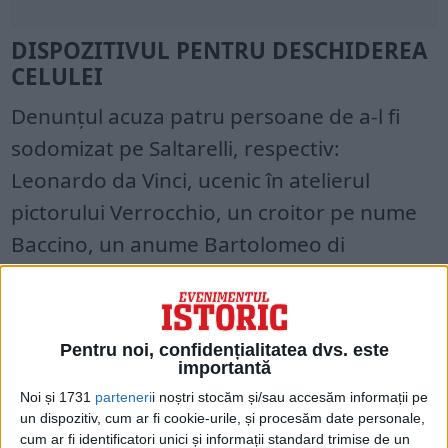
DISPOZITIVUL PENTRU DESCHIDEREA
CELULEI
Denunțul acuza patru persoane de a-l fi
sodomizat pe Saltarelli, respectiv:
Leonardo da Vinci, ucenic în atelierul
pictorului Verrocchio, un croitor pe nume
Baccino, un anume Bartolomeo di
Pasquino și Leonardo Tornabuoni,
membru al familiei aristocratice cu același
nume din Florența, asociată cu familia
Pentru noi, confidențialitatea dvs. este
Medici.
importantă
Noi și 1731
parteneri
i noștri stocăm și/sau accesăm informații pe
Au fost arestați, interogați și umiliți. Într-un
un dispozitiv, cum ar fi cookie-urile, și procesăm date personale,
cum ar fi identificatori unici și informații standard trimise de un