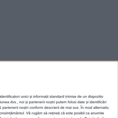
entificatori unici și informații standard trimise de un dispozitiv
unea dvs., noi și partenerii noștri putem folosi date și identificări
1 partenerii noștri conform descrierii de mai sus. În mod alternativ,
 consimțământul.
Vă rugăm să rețineți că este posibil ca anumite