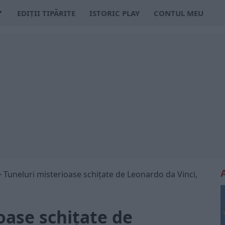
EDIȚII TIPĂRITE
ISTORIC PLAY
CONTUL MEU
>
Tuneluri misterioase schițate de Leonardo da Vinci,
oase schițate de