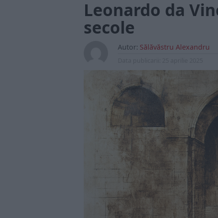
Leonardo da Vin
secole
Autor:
Sălăvăstru Alexandru
Data publicarii:
25 aprilie 2025