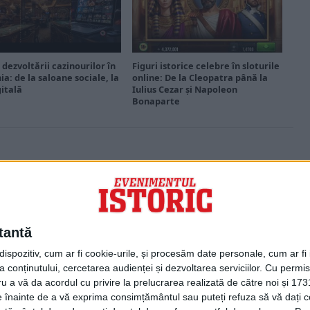
 dezvoltării cazinourilor în
Figuri istorice celebre în sloturile
a: de la saloane sociale, la
online: De la Cleopatra până la
gitală
Iulius Cezar și Napoleon
Bonaparte
PORTOFOLIU
Capital
Evenimentul Zilei
tantă
Doctorul Zilei
Infofinanciar
spozitiv, cum ar fi cookie-urile, și procesăm date personale, cum ar fi id
Infoactual
 conținutului, cercetarea audienței și dezvoltarea serviciilor.
Cu permisi
Editura de carte
ru a vă da acordul cu privire la prelucrarea realizată de către noi și 173
EVZ Comunicate
ele înainte de a vă exprima consimțământul sau puteți refuza să vă dați
Capital Comunicate