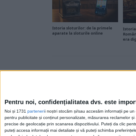
Istoria sloturilor: de la primele
Istoria
aparate la sloturile online
Români
era di
Pentru noi, confidențialitatea dvs. este impor
Noi și 1731
parteneri
i noștri stocăm și/sau accesăm informații pe un di
Cea mai mare revistă de istorie din Europa!
.
pentru publicitate și conținut personalizate, măsurarea reclamelor și a
Media KIT
precise de geolocație prin scanarea dispozitivului. Puteți da clic pent
puteți accesa informații mai detaliate și vă puteți schimba preferinț