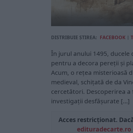
DISTRIBUIE ȘTIREA:
FACEBOOK
|
În jurul anului 1495, du­cele
pentru a decora pereții și pl
Acum, o rețea misterioasă d
medieval, schițată de da Vinc
cercetători. Descoperirea a f
investigații desfășurate […]
Acces restricționat. Dacă 
edituradecarte.ro