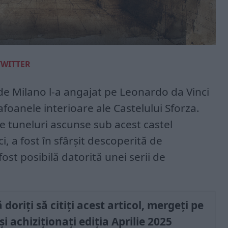
TWITTER
 de Milano l-a an­gajat pe Leonardo da Vinci
afoanele in­terioare ale Castelului Sforza.
e tuneluri ascunse sub acest castel
i, a fost în sfârșit descoperită de
ost posibi­lă datorită unei serii de
doriți să citiți acest articol, mergeți pe
și achiziționați ediția Aprilie 2025