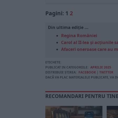
Pagini:
1
2
Din ultima ediție ...
Regina României
Carol al II-lea și acțiunil
Afaceri oneroase care au 
ETICHETE:
PUBLICAT IN CATEGORIILE:
APRILIE 2025
DISTRIBUIE ȘTIREA:
FACEBOOK
|
TWITTER
DACĂ VA PLAC MATERIALELE PUBLICATE, VA I
RECOMANDARI PENTRU TIN