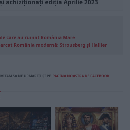
și achiziționați ediția Aprilie 2023
e sale care au ruinat România Mare
marcat România modernă: Strousberg și Hallier
NVITĂM SĂ NE URMĂRIȚI ȘI PE
PAGINA NOASTRĂ DE FACEBOOK
E