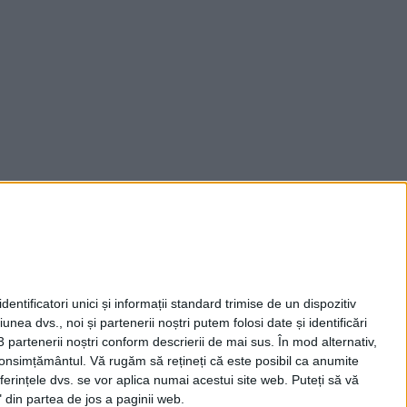
entificatori unici și informații standard trimise de un dispozitiv
unea dvs., noi și partenerii noștri putem folosi date și identificări
3 partenerii noștri conform descrierii de mai sus. În mod alternativ,
 consimțământul.
Vă rugăm să rețineți că este posibil ca anumite
ferințele dvs. se vor aplica numai acestui site web. Puteți să vă
 din partea de jos a paginii web.