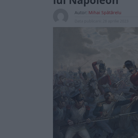
lui Napoleon
Autor:
Mihai Spătărelu
Data publicarii:
28 aprilie 2023