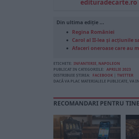
edituradecarte.ro
Din ultima ediție ...
Regina României
Carol al II-lea și acțiunil
Afaceri oneroase care au 
ETICHETE:
INFANTERIE
,
NAPOLEON
PUBLICAT IN CATEGORIILE:
APRILIE 2023
DISTRIBUIE ȘTIREA:
FACEBOOK
|
TWITTER
DACĂ VA PLAC MATERIALELE PUBLICATE, VA I
RECOMANDARI PENTRU TIN