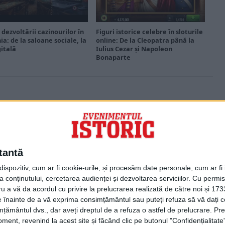
 dezvoltării cazinourilor în
Figuri istorice celebre în sloturile
a: de la saloane sociale, la
online: De la Cleopatra până la
gitală
Iulius Cezar și Napoleon
Bonaparte
PORTOFOLIU
Capital
Evenimentul Zilei
tantă
Doctorul Zilei
Infofinanciar
spozitiv, cum ar fi cookie-urile, și procesăm date personale, cum ar fi id
Infoactual
 conținutului, cercetarea audienței și dezvoltarea serviciilor.
Cu permisi
Editura de carte
ru a vă da acordul cu privire la prelucrarea realizată de către noi și 173
EVZ Comunicate
ele înainte de a vă exprima consimțământul sau puteți refuza să vă dați
Capital Comunicate
țământul dvs., dar aveți dreptul de a refuza o astfel de prelucrare. Pre
Animal Zoo
ent, revenind la acest site și făcând clic pe butonul "Confidențialitate"
Capital Comunicate