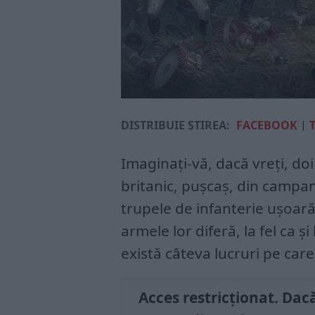
DISTRIBUIE ȘTIREA:
FACEBOOK
|
Imaginați-vă, dacă vreți, doi
britanic, pușcaș, din campani
trupele de infanterie ușoară
armele lor diferă, la fel ca și
există câteva lucruri pe car
Acces restricționat. Dacă 