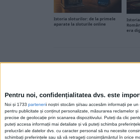
Istoria sloturilor: de la primele
Istoria
aparate la sloturile online
Români
era di
Pentru noi, confidențialitatea dvs. este impor
Noi și 1733
parteneri
i noștri stocăm și/sau accesăm informații pe un di
Cea mai mare revistă de istorie din Europa!
.
pentru publicitate și conținut personalizate, măsurarea reclamelor și a
Media KIT
precise de geolocație prin scanarea dispozitivului. Puteți da clic pent
puteți accesa informații mai detaliate și vă puteți schimba preferinț
prelucrări ale datelor dvs. cu caracter personal să nu necesite consim
schimbați preferințele sau să vă retrageți consimțământul în orice mom