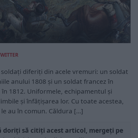
TWITTER
 soldați diferiți din acele vremuri: un soldat
ile anului 1808 și un soldat francez în
 în 1812. Uniformele, echipamentul și
 limbile și înfățișarea lor. Cu toate acestea,
e le au în comun. Căldura […]
doriți să citiți acest articol, mergeți pe