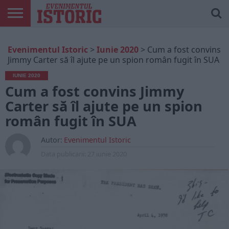
ARTICOLE
ONLINE
EDIȚII
ISTORIC
CONTUL
Evenimentul Istoric
>
Iunie 2020
>
Cum a fost convins
TIPĂRITE
PLAY
MEU
Jimmy Carter să îl ajute pe un spion român fugit în SUA
IUNIE 2020
Cum a fost convins Jimmy
Carter să îl ajute pe un spion
român fugit în SUA
Autor:
Evenimentul Istoric
Data publicarii:
27 iunie 2020