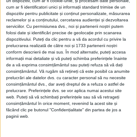
un dispozitiv, cum ar fi cookie-urile, și procesăm date personale,
Afaceri oneroase care au marcat România
cum ar fi identificatori unici și informații standard trimise de un
modernă: Strousberg și Hallier
dispozitiv pentru publicitate și conținut personalizate, măsurarea
reclamelor și a conținutului, cercetarea audienței și dezvoltarea
serviciilor.
Cu permisiunea dvs., noi și partenerii noștri putem
ETICHETE:
JIMMY CARTER
,
SPIONAJ
folosi date și identificări precise de geolocație prin scanarea
dispozitivului. Puteți da clic pentru a vă da acordul cu privire la
PUBLICAT IN CATEGORIILE:
IUNIE 2020
prelucrarea realizată de către noi și 1733 partenerii noștri
DISTRIBUIE ȘTIREA:
FACEBOOK
|
TWITTER
conform descrierii de mai sus. În mod alternativ, puteți accesa
DACĂ VA PLAC MATERIALELE PUBLICATE, VA INVITĂM SĂ NE URMĂRIȚI
informații mai detaliate și vă puteți schimba preferințele înainte
ȘI PE
PAGINA NOASTRĂ DE FACEBOOK
de a vă exprima consimțământul sau puteți refuza să vă dați
consimțământul.
Vă rugăm să rețineți că este posibil ca anumite
prelucrări ale datelor dvs. cu caracter personal să nu necesite
RECOMANDARI PENTRU TINE
consimțământul dvs., dar aveți dreptul de a refuza o astfel de
Istoria sloturilor: de la primele aparate
prelucrare. Preferințele dvs. se vor aplica numai acestui site
la sloturile online
web. Puteți să vă schimbați preferințele sau să vă retrageți
consimțământul în orice moment, revenind la acest site și
făcând clic pe butonul "Confidențialitate" din partea de jos a
paginii web.
Istoria dezvoltării cazinourilor în
România: de la saloane sociale, la era
digitală