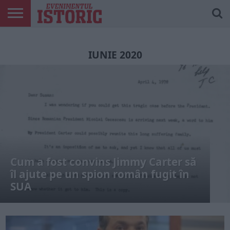
ARTICOLE
ONLINE
EDIȚII
ISTORIC
CONTUL
TIPĂRITE
PLAY
MEU
IUNIE 2020
Cum a fost convins Jimmy Carter să
îl ajute pe un spion român fugit în
SUA