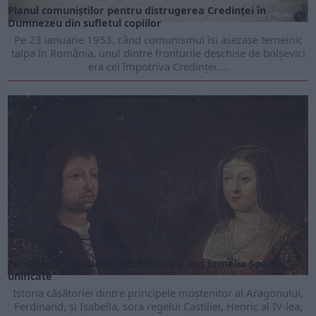
Planul comuniștilor pentru distrugerea Credinței în
Dumnezeu din sufletul copiilor
Pe 23 ianuarie 1953, când comunismul își așezase temeinic
talpa în România, unul dintre fronturile deschise de bolșevici
era cel împotriva Credinței....
Ferdinand și Isabella. Cuplul care a pus temelia Spaniei
unificate
Istoria căsătoriei dintre principele moştenitor al Aragonului,
Ferdinand, şi Isabella, sora regelui Castiliei, Henric al IV-lea,