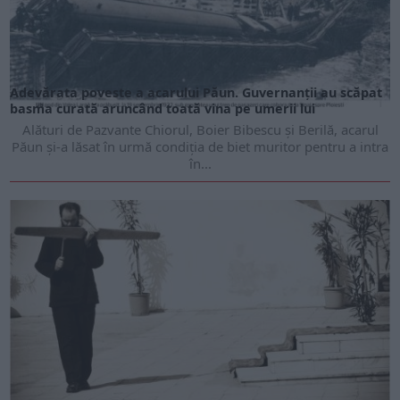
Adevărata poveste a acarului Păun. Guvernanții au scăpat
basma curată aruncând toată vina pe umerii lui
Alături de Pazvante Chiorul, Boier Bibescu și Berilă, acarul
Păun și-a lăsat în urmă condiția de biet muritor pentru a intra
în...