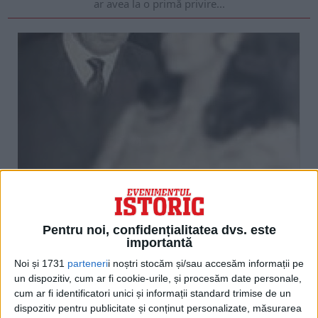
ar avea la o primă privire...
Constantin „Dinu” Dobrescu, zis Năsosul, și-a înscenat
arestarea de către Securitate
Pentru noi, confidențialitatea dvs. este
Un dosar din arhiva fostei Securități ne prezintă o poveste
importantă
spectaculoasă de viață din care nu înțelegi că nu există aparat
represiv...
Noi și 1731
parteneri
i noștri stocăm și/sau accesăm informații pe
un dispozitiv, cum ar fi cookie-urile, și procesăm date personale,
cum ar fi identificatori unici și informații standard trimise de un
dispozitiv pentru publicitate și conținut personalizate, măsurarea