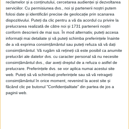
reclamelor și a conținutului, cercetarea audienței și dezvoltarea
serviciilor.
Cu permisiunea dvs., noi și partenerii noștri putem
folosi date și identificări precise de geolocație prin scanarea
dispozitivului. Puteți da clic pentru a vă da acordul cu privire la
prelucrarea realizată de către noi și 1731 partenerii noștri
conform descrierii de mai sus. În mod alternativ, puteți accesa
informații mai detaliate și vă puteți schimba preferințele înainte
de a vă exprima consimțământul sau puteți refuza să vă dați
consimțământul.
Vă rugăm să rețineți că este posibil ca anumite
Medicina, leacurile și rețetele evului Mediu. De la vitriolul
prelucrări ale datelor dvs. cu caracter personal să nu necesite
verde și Castoreum la excrementele omului roșcovan
consimțământul dvs., dar aveți dreptul de a refuza o astfel de
Admirată de greci, medicina Egiptului Antic a constituit baza
prelucrare. Preferințele dvs. se vor aplica numai acestui site
medicinei Occidentului creștin timp de multe veacuri.
web. Puteți să vă schimbați preferințele sau să vă retrageți
Papirusurile medicale menționează peste șapte sute...
consimțământul în orice moment, revenind la acest site și
făcând clic pe butonul "Confidențialitate" din partea de jos a
paginii web.