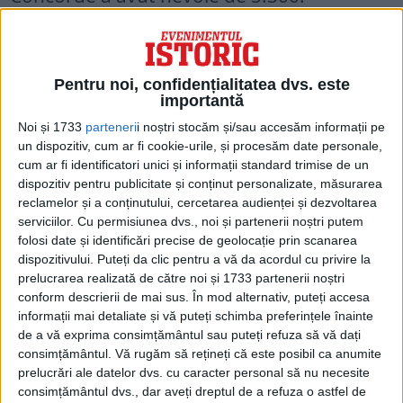
Pe 4 noiembrie 1970, André Turcat mai
reușește o performanță: atinge viteza
Pentru noi, confidențialitatea dvs. este
Mach 2, timp de 53 de minute, la 2.469
importantă
km/h.
Noi și 1733
parteneri
i noștri stocăm și/sau accesăm informații pe
un dispozitiv, cum ar fi cookie-urile, și procesăm date personale,
cum ar fi identificatori unici și informații standard trimise de un
Recordul de viteză al Concorde este atins
dispozitiv pentru publicitate și conținut personalizate, măsurarea
însă în martie 1974: Mach 2,23 (2.377
reclamelor și a conținutului, cercetarea audienței și dezvoltarea
serviciilor.
Cu permisiunea dvs., noi și partenerii noștri putem
km/h).
folosi date și identificări precise de geolocație prin scanarea
dispozitivului. Puteți da clic pentru a vă da acordul cu privire la
prelucrarea realizată de către noi și 1733 partenerii noștri
conform descrierii de mai sus. În mod alternativ, puteți accesa
informații mai detaliate și vă puteți schimba preferințele înainte
de a vă exprima consimțământul sau puteți refuza să vă dați
consimțământul.
Vă rugăm să rețineți că este posibil ca anumite
prelucrări ale datelor dvs. cu caracter personal să nu necesite
consimțământul dvs., dar aveți dreptul de a refuza o astfel de