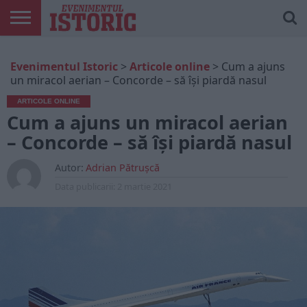
ARTICOLE
ONLINE
EDIȚII
ISTORIC
CONTUL
Evenimentul Istoric
>
Articole online
>
Cum a ajuns
TIPĂRITE
PLAY
MEU
un miracol aerian – Concorde – să își piardă nasul
ARTICOLE ONLINE
Cum a ajuns un miracol aerian
– Concorde – să își piardă nasul
Autor:
Adrian Pătrușcă
Data publicarii:
2 martie 2021