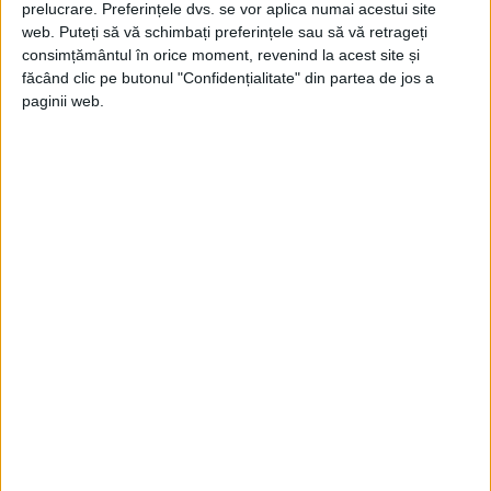
prelucrare. Preferințele dvs. se vor aplica numai acestui site
web. Puteți să vă schimbați preferințele sau să vă retrageți
consimțământul în orice moment, revenind la acest site și
făcând clic pe butonul "Confidențialitate" din partea de jos a
paginii web.
Din nefericire, prima criză a petrolului
izbucnește în octombrie 1973 și duce la o
scumpire puternică a kerosenului și la
falimentul a numeroase companii aeriene.
Diverse companii din lume comandaseră
până atunci 70 de aparate Concorde. Criza
le face să își anuleze toate comenzile.
În disperare de cauză, Parisul și Londra își
obligă companiile lor naționale, Air France
și BOAC (viitoare British Airways) să