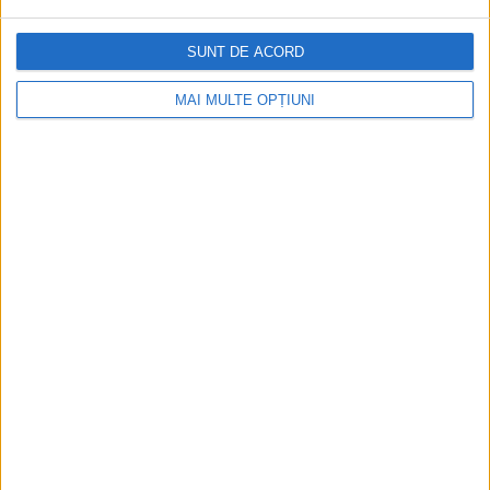
la sloturile online
SUNT DE ACORD
MAI MULTE OPȚIUNI
Istoria dezvoltării cazinourilor în
România: de la saloane sociale, la era
digitală
Figuri istorice celebre în sloturile online:
De la Cleopatra până la Iulius Cezar și
Napoleon Bonaparte
Aprilie 2026