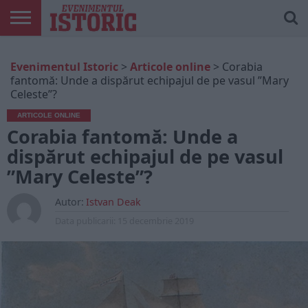
ARTICOLE
ONLINE
EDIȚII
ISTORIC
CONTUL
Evenimentul Istoric
>
Articole online
>
Corabia
TIPĂRITE
PLAY
MEU
fantomă: Unde a dispărut echipajul de pe vasul ”Mary
Celeste”?
ARTICOLE ONLINE
Corabia fantomă: Unde a
dispărut echipajul de pe vasul
”Mary Celeste”?
Autor:
Istvan Deak
Data publicarii:
15 decembrie 2019