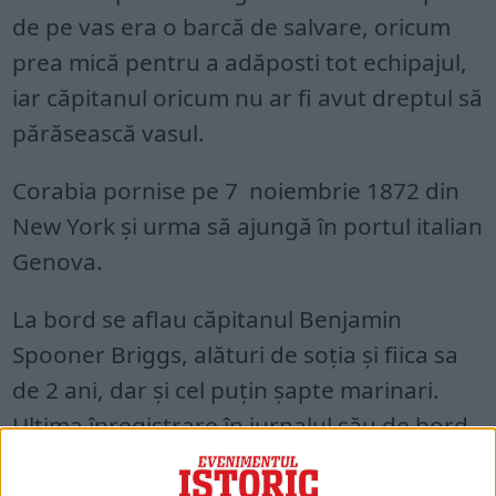
de pe vas era o barcă de salvare, oricum
prea mică pentru a adăposti tot echipajul,
iar căpitanul oricum nu ar fi avut dreptul să
părăsească vasul.
Corabia pornise pe 7 noiembrie 1872 din
New York și urma să ajungă în portul italian
Genova.
La bord se aflau căpitanul Benjamin
Spooner Briggs, alături de soția și fiica sa
de 2 ani, dar și cel puțin șapte marinari.
Ultima înregistrare în jurnalul său de bord
datează din 25 noiembrie 1872 , ora 05:00.