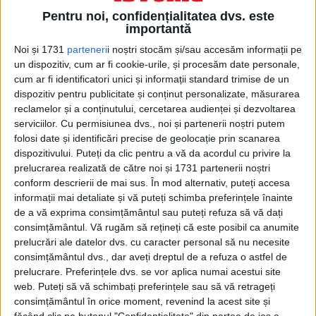
Pentru noi, confidențialitatea dvs. este
importantă
Noi și 1731
parteneri
i noștri stocăm și/sau accesăm informații pe
un dispozitiv, cum ar fi cookie-urile, și procesăm date personale,
cum ar fi identificatori unici și informații standard trimise de un
dispozitiv pentru publicitate și conținut personalizate, măsurarea
reclamelor și a conținutului, cercetarea audienței și dezvoltarea
serviciilor.
Cu permisiunea dvs., noi și partenerii noștri putem
folosi date și identificări precise de geolocație prin scanarea
dispozitivului. Puteți da clic pentru a vă da acordul cu privire la
prelucrarea realizată de către noi și 1731 partenerii noștri
conform descrierii de mai sus. În mod alternativ, puteți accesa
ALCOOLUL
informații mai detaliate și vă puteți schimba preferințele înainte
de a vă exprima consimțământul sau puteți refuza să vă dați
Una dintre cele mai răspândite teorii a fost
consimțământul.
Vă rugăm să rețineți că este posibil ca anumite
cea conform căreia, vasul transporta
prelucrări ale datelor dvs. cu caracter personal să nu necesite
consimțământul dvs., dar aveți dreptul de a refuza o astfel de
alcool, iar din cauza vaporilor creați,
prelucrare. Preferințele dvs. se vor aplica numai acestui site
web. Puteți să vă schimbați preferințele sau să vă retrageți
încăperea a sarit în aer și echipajul de
consimțământul în orice moment, revenind la acest site și
teama unui incendiu major a sărit în apă și
făcând clic pe butonul "Confidențialitate" din partea de jos a