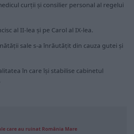
icul curţii şi consilier personal al regelui
cisc al II-lea şi pe Carol al IX-lea.
tăţii sale s-a înrăutăţit din cauza gutei şi
alitatea în care îşi stabilise cabinetul
.
e sale care au ruinat România Mare