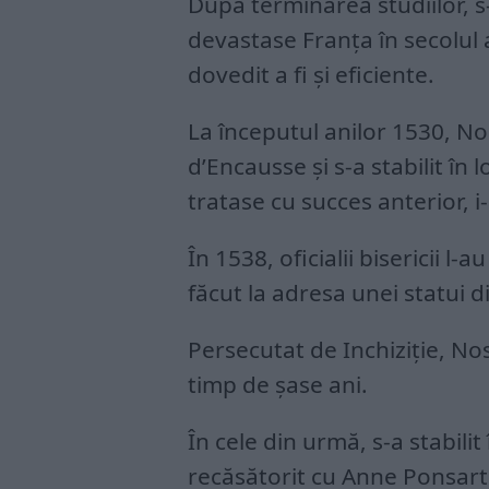
După terminarea studiilor, s-
devastase Franţa în secolul 
dovedit a fi şi eficiente.
La începutul anilor 1530, N
d’Encausse şi s-a stabilit în
tratase cu succes anterior, i-
În 1538, oficialii bisericii 
făcut la adresa unei statui di
Persecutat de Inchiziţie, Nos
timp de şase ani.
În cele din urmă, s-a stabili
recăsătorit cu Anne Ponsart