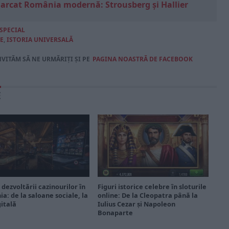
marcat România modernă: Strousberg și Hallier
SPECIAL
E
,
ISTORIA UNIVERSALĂ
NVITĂM SĂ NE URMĂRIȚI ȘI PE
PAGINA NOASTRĂ DE FACEBOOK
E
 dezvoltării cazinourilor în
Figuri istorice celebre în sloturile
a: de la saloane sociale, la
online: De la Cleopatra până la
gitală
Iulius Cezar și Napoleon
Bonaparte