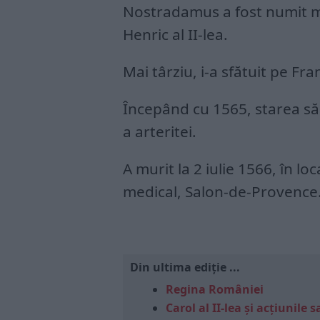
Nostradamus a fost numit med
Henric al II-lea.
Mai târziu, i-a sfătuit pe Fran
Începând cu 1565, starea sănă
a arteritei.
A murit la 2 iulie 1566, în loc
medical, Salon-de-Provence
Din ultima ediție ...
Regina României
Carol al II-lea și acțiunil