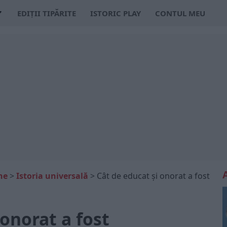
EDIȚII TIPĂRITE
ISTORIC PLAY
CONTUL MEU
ne
>
Istoria universală
>
Cât de educat și onorat a fost
 onorat a fost