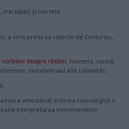
rei băieţi şi trei fete.
ni, a scris prima sa colecţie de Centuries,
e vorbesc despre război
, foamete, ciumă,
cutremure, inundaţii sau alte calamităţi.
i.
damus a amestecat ordinea cronologică a
ngreuna interpretarea evenimentelor