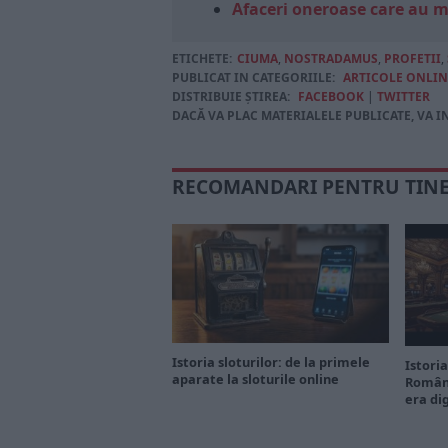
Afaceri oneroase care au 
ETICHETE:
CIUMA
,
NOSTRADAMUS
,
PROFETII
,
PUBLICAT IN CATEGORIILE:
ARTICOLE ONLIN
DISTRIBUIE ȘTIREA:
FACEBOOK
|
TWITTER
DACĂ VA PLAC MATERIALELE PUBLICATE, VA I
RECOMANDARI PENTRU TIN
Istoria sloturilor: de la primele
Istoria
aparate la sloturile online
Români
era di