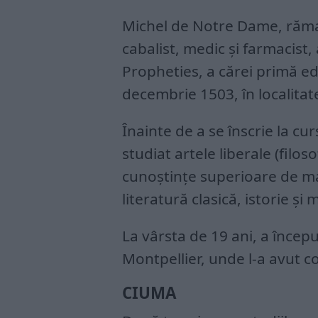
Michel de Notre Dame, rămas
cabalist, medic şi farmacist,
Propheties, a cărei primă edi
decembrie 1503, în localita
Înainte de a se înscrie la cu
studiat artele liberale (filos
cunoştinţe superioare de ma
literatură clasică, istorie şi 
La vârsta de 19 ani, a încep
Montpellier, unde l-a avut c
CIUMA