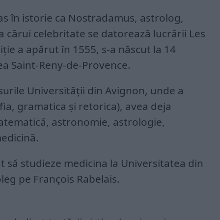
 în istorie ca Nostradamus, astrolog,
 a cărui celebritate se datorează lucrării Les
ţie a apărut în 1555, s-a născut la 14
tea Saint-Reny-de-Provence.
rsurile Universităţii din Avignon, unde a
ofia, gramatica şi retorica), avea deja
tematică, astronomie, astrologie,
medicină.
ut să studieze medicina la Universitatea din
oleg pe François Rabelais.