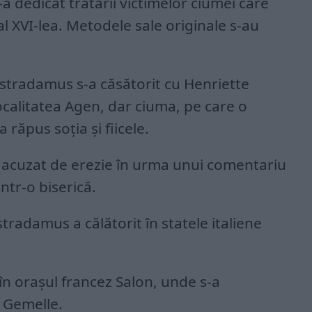
a dedicat tratării victimelor ciumei care
al XVI-lea. Metodele sale originale s-au
ostradamus s-a căsătorit cu Henriette
 localitatea Agen, dar ciuma, pe care o
a răpus soţia şi fiicele.
l-au acuzat de erezie în urma unui comentariu
ntr-o biserică.
tradamus a călătorit în statele italiene
t în oraşul francez Salon, unde s-a
 Gemelle.