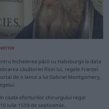
TWITTER
ntru încheierea păcii cu Habsburgii la data
brarea căsătoriei fiicei lui, regele Franței
 mortal de o lance a lui Gabriel Montgomery,
egelui.
 în ciuda eforturilor chirurgului regal
 10 iulie 1559 de septicemie.