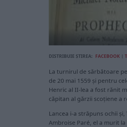
DISTRIBUIE ȘTIREA:
FACEBOOK
|
La turnirul de sărbătoare pe
de 20 mai 1559 și pentru cele
Henric al II-lea a fost rănit
căpitan al gărzii scoțiene a r
Lancea i-a străpuns ochii și,
Ambroise Paré, el a murit la