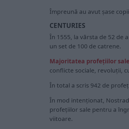
Împreună au avut şase copii, t
CENTURIES
În 1555, la vârsta de 52 de a
un set de 100 de catrene.
Majoritatea profeţiilor sal
conflicte sociale, revoluţii, 
În total a scris 942 de profeţi
În mod intenţionat, Nostra
profeţiilor sale pentru a î
viitoare.