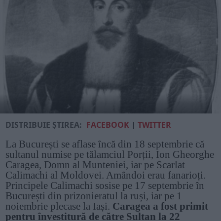
DISTRIBUIE ȘTIREA:
FACEBOOK
|
TWITTER
La București se aflase încă din 18 septembrie că
sultanul numise pe tălamciul Porții, Ion Gheorghe
Caragea, Domn al Munteniei, iar pe Scarlat
Calimachi al Moldovei. Amândoi erau fanarioți.
Principele Calimachi sosise pe 17 septembrie în
București din prizonieratul la ruși, iar pe 1
noiembrie plecase la Iași.
Caragea a fost primit
pentru învestitură de către Sultan la 22