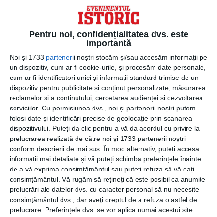
Pentru noi, confidențialitatea dvs. este
importantă
Noi și 1733
parteneri
i noștri stocăm și/sau accesăm informații pe
un dispozitiv, cum ar fi cookie-urile, și procesăm date personale,
cum ar fi identificatori unici și informații standard trimise de un
dispozitiv pentru publicitate și conținut personalizate, măsurarea
reclamelor și a conținutului, cercetarea audienței și dezvoltarea
serviciilor.
Cu permisiunea dvs., noi și partenerii noștri putem
folosi date și identificări precise de geolocație prin scanarea
Vodă-Caragea nu a urmat obiceiul rușilor de a
dispozitivului. Puteți da clic pentru a vă da acordul cu privire la
ocupa locurile divanului cu băștinași, ci i-a dat
prelucrarea realizată de către noi și 1733 partenerii noștri
afară pe boieri și a împărțit slujbele favoriților
conform descrierii de mai sus. În mod alternativ, puteți accesa
și rudelor sale, toți greci. Și greci mulți
informații mai detaliate și vă puteți schimba preferințele înainte
veniseră cu el, toți săraci, puși pe căpătuială.
de a vă exprima consimțământul sau puteți refuza să vă dați
consimțământul.
Vă rugăm să rețineți că este posibil ca anumite
Intrarea alaiului în București s-a făcut pe 24
prelucrări ale datelor dvs. cu caracter personal să nu necesite
decembrie, după vechile datini. Din locuința
consimțământul dvs., dar aveți dreptul de a refuza o astfel de
provizorie din Văcărești, a Banului Racoviță, a
prelucrare. Preferințele dvs. se vor aplica numai acestui site