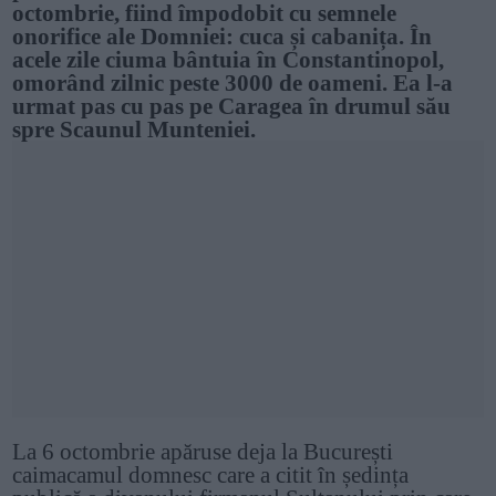
octombrie, fiind împodobit cu semnele
onorifice ale Domniei: cuca și cabanița. În
acele zile ciuma bântuia în Constantinopol,
omorând zilnic peste 3000 de oameni. Ea l-a
urmat pas cu pas pe Caragea în drumul său
spre Scaunul Munteniei.
La 6 octombrie apăruse deja la București
caimacamul domnesc care a citit în ședința