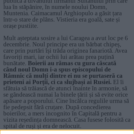
publică a divanului firmanul Sultanului prin care
lua în stăpânire, în numele noului Domn,
Muntenia. Caimacamul Arghiopulo a găsit țara
într-o stare de plâns. Vistieria era goală, sate și
orașe pustiite.
Mult așteptata sosire a lui Caragea a avut loc pe 6
decembrie. Noul principe era un bărbat chipeș,
care prin purtări își trăda originea fanariotă. Avea
favoriți mari, iar ochii lui arătau prea puțină
bunătate.
Boierii au rămas cu gura căscată
când noul Domn i-a spus episcopului de
Râmnic că mulți dintre ei nu se purtaseră ca
prieteni ai Porții, ci ca slujbași ai Rusiei.
El îi
sfătuia să trăiască de atunci înainte în armonie, să
se gândească numai la binele țării și să evite orice
apăsare a poporului. Cine încălca regulile urma să
fie pedepsit fără cruțare. După concedierea
boierilor, a mers incognito în Capitală pentru a
vizita reședința domnească. Casa fusese folosită ca
spital de ruși și era de nelocuit.