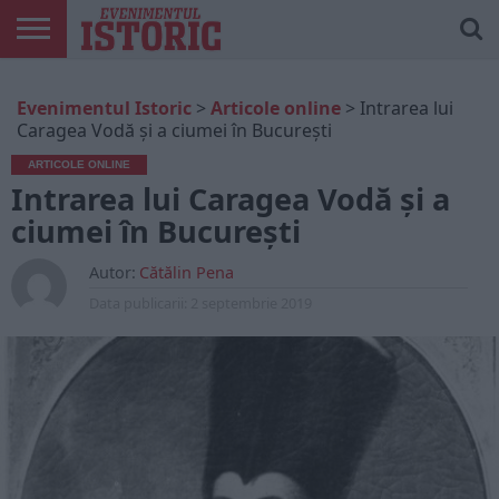
ARTICOLE
ONLINE
EDIȚII
ISTORIC
CONTUL
Evenimentul Istoric
>
Articole online
>
Intrarea lui
TIPĂRITE
PLAY
MEU
Caragea Vodă și a ciumei în București
ARTICOLE ONLINE
Intrarea lui Caragea Vodă și a
ciumei în București
Autor:
Cătălin Pena
Data publicarii:
2 septembrie 2019