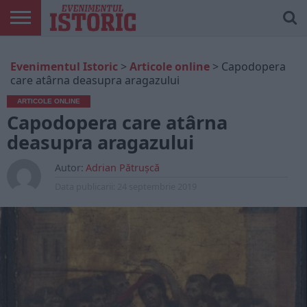
ARTICOLE
ONLINE
EDIȚII
ISTORIC
CONTUL
Evenimentul Istoric
>
Articole online
>
Capodopera
TIPĂRITE
PLAY
MEU
care atârna deasupra aragazului
ARTICOLE ONLINE
Capodopera care atârna
deasupra aragazului
Autor:
Adrian Pătrușcă
Data publicarii:
24 septembrie 2019