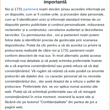
importantă
Stilul Renașterii timpurii se afla încă sub
Noi și 1731
parteneri
i noștri stocăm și/sau accesăm informații pe
puternica influență a celui bizantin.
un dispozitiv, cum ar fi cookie-urile, și procesăm date personale,
cum ar fi identificatori unici și informații standard trimise de un
„Batjocorirea lui Hristos” a fost găsit la
dispozitiv pentru publicitate și conținut personalizate, măsurarea
reclamelor și a conținutului, cercetarea audienței și dezvoltarea
domiciliul unei bătrâne din orașul
serviciilor.
Cu permisiunea dvs., noi și partenerii noștri putem
Compiegne, situat la circa 70 de kilometri
folosi date și identificări precise de geolocație prin scanarea
dispozitivului. Puteți da clic pentru a vă da acordul cu privire la
nord de Paris. Femeia ținea piesa de artă în
prelucrarea realizată de către noi și 1731 partenerii noștri
bucătărie, atârnată deasupra aragazului, și
conform descrierii de mai sus. În mod alternativ, puteți accesa
informații mai detaliate și vă puteți schimba preferințele înainte
a crezut dintotdeauna, la fel ca întreaga sa
de a vă exprima consimțământul sau puteți refuza să vă dați
familie, că este vorba de o icoană
consimțământul.
Vă rugăm să rețineți că este posibil ca anumite
prelucrări ale datelor dvs. cu caracter personal să nu necesite
obișnuită. De aici, surpriza uriașă când a
consimțământul dvs., dar aveți dreptul de a refuza o astfel de
prelucrare. Preferințele dvs. se vor aplica numai acestui site
oferit-o spre vânzare casei de licitație
web. Puteți să vă schimbați preferințele sau să vă retrageți
Acteon și a aflat că atâția ani de zile oalele
consimțământul în orice moment, revenind la acest site și
făcând clic pe butonul "Confidențialitate" din partea de jos a
sale au fiert sub o capodoperă.
paginii web.