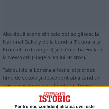
Alte două scene din cele opt se găsesc la
National Gallery de la Londra (Fecioara și
Pruncul cu doi îngeri) și în Colecția Frick de
la New York (Flagelarea lui Hristos).
Tabloul de la Londra a fost și el pierdut
timp de secole și descoperit abia când un
aristocrat englez și-a făcut curățenie în
reședința sa ancestrală de la Suffolk și a
fost donat muzeului londonez în 2000.
Pentru noi, confidențialitatea dvs. este