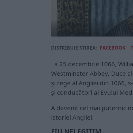
DISTRIBUIE ȘTIREA:
FACEBOOK
|
La 25 decembrie 1066, William
Westminster Abbey. Duce al N
şi rege al Angliei din 1066,
şi conducători ai Evului Med
A devenit cel mai puternic no
istoriei Angliei.
FIU NELEGITIM