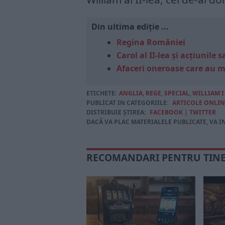
Din ultima ediție ...
Regina României
Carol al II-lea și acțiunil
Afaceri oneroase care au 
ETICHETE:
ANGLIA
,
REGE
,
SPECIAL
,
WILLIAM 
PUBLICAT IN CATEGORIILE:
ARTICOLE ONLIN
DISTRIBUIE ȘTIREA:
FACEBOOK
|
TWITTER
DACĂ VA PLAC MATERIALELE PUBLICATE, VA I
RECOMANDARI PENTRU TIN