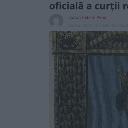
oficială a curţii 
Autor:
Cătălin Pena
Data publicarii:
27 septembrie 202