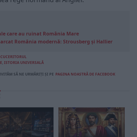
e sale care au ruinat România Mare
marcat România modernă: Strousberg și Hallier
I CUCERITORUL
E
,
ISTORIA UNIVERSALĂ
NVITĂM SĂ NE URMĂRIȚI ȘI PE
PAGINA NOASTRĂ DE FACEBOOK
E