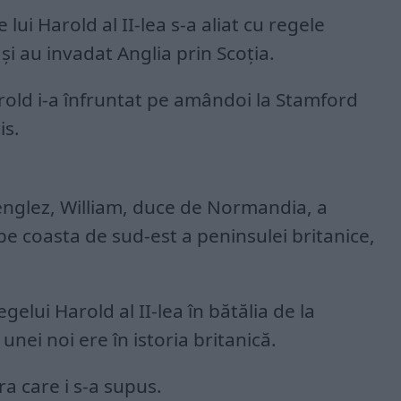
 lui Harold al II-lea s-a aliat cu regele
 şi au invadat Anglia prin Scoţia.
rold i-a înfruntat pe amândoi la Stamford
is.
 englez, William, duce de Normandia, a
pe coasta de sud-est a peninsulei britanice,
gelui Harold al II-lea în bătălia de la
nei noi ere în istoria britanică.
a care i s-a supus.