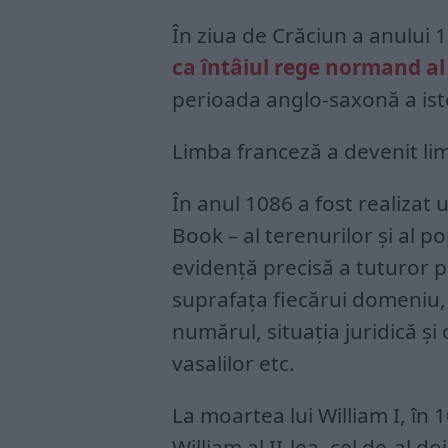
În ziua de Crăciun a anului 
ca întâiul rege normand al
perioada anglo-saxonă a istor
Limba franceză a devenit limb
În anul 1086 a fost realiz
Book – al terenurilor şi al po
evidenţă precisă a tuturor p
suprafaţa fiecărui domeniu, 
numărul, situaţia juridică şi 
vasalilor etc.
La moartea lui William I, în 
William al II-lea, cel de-al d