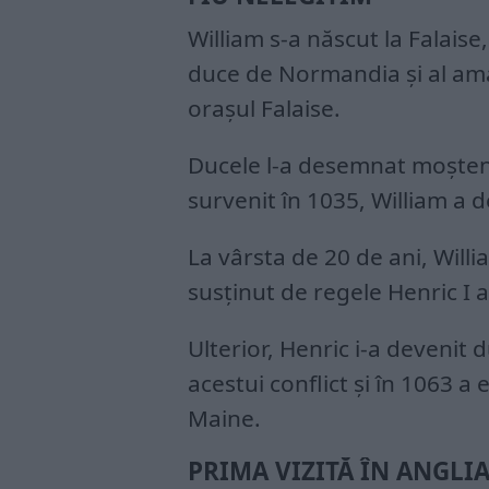
William s-a născut la Falaise
duce de Normandia şi al aman
oraşul Falaise.
Ducele l-a desemnat moştenit
survenit în 1035, William a
La vârsta de 20 de ani, Will
susţinut de regele Henric I a
Ulterior, Henric i-a devenit
acestui conflict şi în 1063 a 
Maine.
PRIMA VIZITĂ ÎN ANGLI