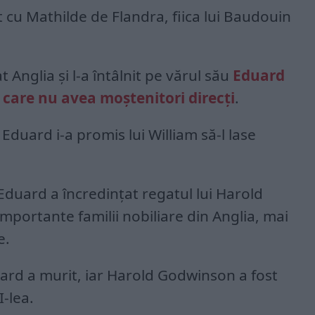
t cu Mathilde de Flandra, fiica lui Baudouin
t Anglia şi l-a întâlnit pe vărul său
Eduard
, care nu avea moştenitori direcţi
.
 Eduard i-a promis lui William să-l lase
Eduard a încredinţat regatul lui Harold
mportante familii nobiliare din Anglia, mai
e.
uard a murit, iar Harold Godwinson a fost
I-lea.