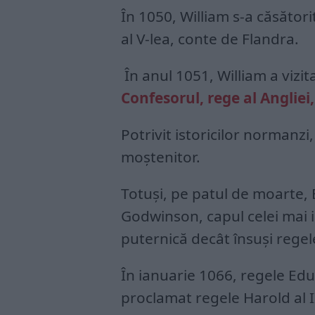
În 1050, William s-a căsători
al V-lea, conte de Flandra.
În anul 1051, William a vizita
Confesorul, rege al Angliei
Potrivit istoricilor normanzi,
moştenitor.
Totuşi, pe patul de moarte, 
Godwinson, capul celei mai i
puternică decât însuşi regel
În ianuarie 1066, regele Ed
proclamat regele Harold al I