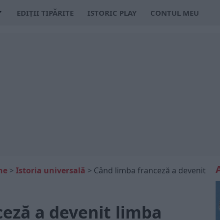
EDIȚII TIPĂRITE
ISTORIC PLAY
CONTUL MEU
ne
>
Istoria universală
>
Când limba franceză a devenit
ceză a devenit limba