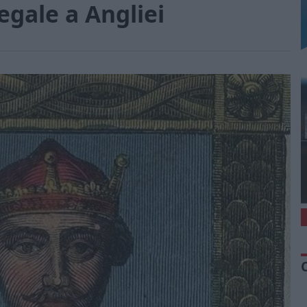
regale a Angliei
1