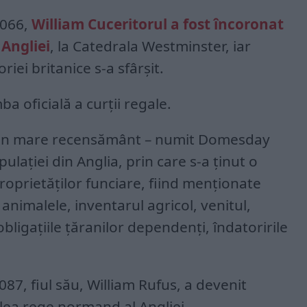
1066,
William Cuceritorul a fost încoronat
 Angliei
, la Catedrala Westminster, iar
iei britanice s-a sfârşit.
a oficială a curţii regale.
at un mare recensământ – numit Domesday
pulaţiei din Anglia, prin care s-a ţinut o
roprietăţilor funciare, fiind menţionate
animalele, inventarul agricol, venitul,
obligaţiile ţăranilor dependenţi, îndatoririle
1087, fiul său, William Rufus, a devenit
oilea rege normand al Angliei.