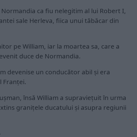
, Normandia ca fiu nelegitim al lui Robert I,
tei sale Herleva, fiica unui tăbăcar din
or pe William, iar la moartea sa, care a
 devenit duce de Normandia.
iam devenise un conducător abil şi era
l Franţei.
 duşman, însă William a supravieţuit în urma
extins graniţele ducatului şi asupra regiunii
A