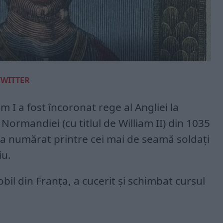
TWITTER
 I a fost încoronat rege al Angliei la
ormandiei (cu titlul de William II) din 1035
 s-a numărat printre cei mai de seamă soldaţi
iu.
bil din Franţa, a cucerit şi schimbat cursul