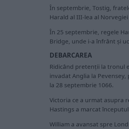
În septembrie, Tostig, fratele
Harald al III-lea al Norvegiei
În 25 septembrie, regele Ha
Bridge, unde i-a înfrânt şi uc
DEBARCAREA
Ridicând pretenţii la tronul
invadat Anglia la Pevensey, 
la 28 septembrie 1066.
Victoria ce a urmat asupra re
Hastings a marcat începutul u
William a avansat spre Londr