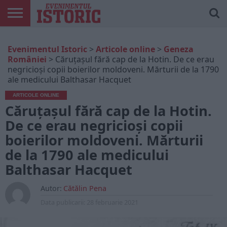
ARTICOLE
ONLINE
EDIȚII
ISTORIC
CONTUL
Evenimentul Istoric
>
Articole online
>
Geneza
TIPĂRITE
PLAY
MEU
României
>
Căruțașul fără cap de la Hotin. De ce erau
negricioși copii boierilor moldoveni. Mărturii de la 1790
ale medicului Balthasar Hacquet
ARTICOLE ONLINE
Căruțașul fără cap de la Hotin.
De ce erau negricioși copii
boierilor moldoveni. Mărturii
de la 1790 ale medicului
Balthasar Hacquet
Autor:
Cătălin Pena
Data publicarii:
28 februarie 2021