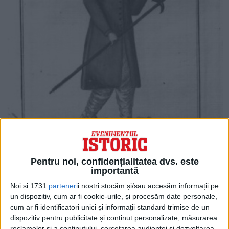
Pentru noi, confidențialitatea dvs. este
importantă
Noi și 1731
parteneri
i noștri stocăm și/sau accesăm informații pe
un dispozitiv, cum ar fi cookie-urile, și procesăm date personale,
cum ar fi identificatori unici și informații standard trimise de un
Iată două însemnări din Călătoria lui
dispozitiv pentru publicitate și conținut personalizate, măsurarea
Balthasar Hacquet prin Carpații dacici și
reclamelor și a conținutului, cercetarea audienței și dezvoltarea