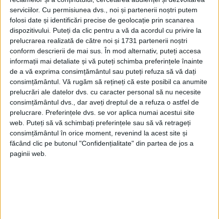
serviciilor.
Cu permisiunea dvs., noi și partenerii noștri putem
sarmatici, sfârșitul sec. XVIII:
folosi date și identificări precise de geolocație prin scanarea
dispozitivului. Puteți da clic pentru a vă da acordul cu privire la
ÎNTÂMPLARE DIN TIMPUL ASEDIULUI
prelucrarea realizată de către noi și 1731 partenerii noștri
CETĂȚII HOTIN
conform descrierii de mai sus. În mod alternativ, puteți accesa
informații mai detaliate și vă puteți schimba preferințele înainte
La această încăierare s-a produs un fapt
de a vă exprima consimțământul sau puteți refuza să vă dați
care nu se poate întâmpla decât extrem de
consimțământul.
Vă rugăm să rețineți că este posibil ca anumite
prelucrări ale datelor dvs. cu caracter personal să nu necesite
rar și pe care l-au raportat ofițerii
consimțământul dvs., dar aveți dreptul de a refuza o astfel de
[austrieci] prezenți în darea de seamă
prelucrare. Preferințele dvs. se vor aplica numai acestui site
web. Puteți să vă schimbați preferințele sau să vă retrageți
către general.
consimțământul în orice moment, revenind la acest site și
făcând clic pe butonul "Confidențialitate" din partea de jos a
paginii web.