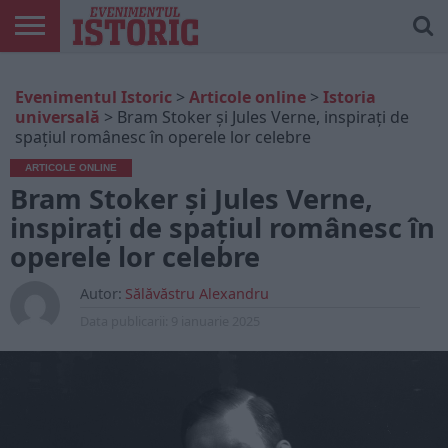
ARTICOLE
ONLINE
EDIȚII
ISTORIC
CONTUL
Evenimentul Istoric
>
Articole online
>
Istoria
TIPĂRITE
PLAY
MEU
universală
>
Bram Stoker și Jules Verne, inspirați de
spațiul românesc în operele lor celebre
ARTICOLE ONLINE
Bram Stoker și Jules Verne,
inspirați de spațiul românesc în
operele lor celebre
Autor:
Sălăvăstru Alexandru
Data publicarii:
9 ianuarie 2025