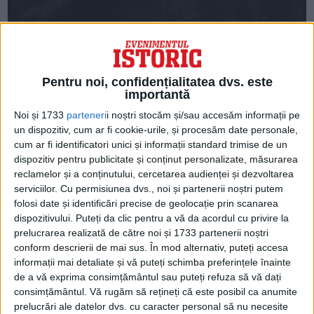
NICI STOKER ȘI NICI VERNE NU AU
AJUNS VREODATĂ ÎN ROMÂNIA
Pentru noi, confidențialitatea dvs. este
Ei nu au văzut niciodată cu ochii lor
importantă
Noi și 1733
parteneri
i noștri stocăm și/sau accesăm informații pe
ținuturile pe care le-au descris și nici nu au
un dispozitiv, cum ar fi cookie-urile, și procesăm date personale,
interacționat cu cultura în care și-au plasat
cum ar fi identificatori unici și informații standard trimise de un
dispozitiv pentru publicitate și conținut personalizate, măsurarea
personajele. Totuși, unele dintre cele mai
reclamelor și a conținutului, cercetarea audienței și dezvoltarea
apreciate opere ale lor pe plan
serviciilor.
Cu permisiunea dvs., noi și partenerii noștri putem
folosi date și identificări precise de geolocație prin scanarea
internațional prezintă în mare măsură
dispozitivului. Puteți da clic pentru a vă da acordul cu privire la
cultura românească. În cazul lui Stoker,
prelucrarea realizată de către noi și 1733 partenerii noștri
conform descrierii de mai sus. În mod alternativ, puteți accesa
vorbim, evident, despre capodopera sa din
informații mai detaliate și vă puteți schimba preferințele înainte
1897, „Dracula”.
de a vă exprima consimțământul sau puteți refuza să vă dați
consimțământul.
Vă rugăm să rețineți că este posibil ca anumite
prelucrări ale datelor dvs. cu caracter personal să nu necesite
În ceea ce-l privește pe
Jules Verne
, cel