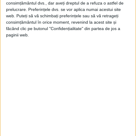
consimțământul dvs., dar aveți dreptul de a refuza o astfel de
puțin cinci dintre cărțile sale au fost
prelucrare. Preferințele dvs. se vor aplica numai acestui site
web. Puteți să vă schimbați preferințele sau să vă retrageți
inspirate de spațiul românesc, și anume
consimțământul în orice moment, revenind la acest site și
„Kéraban Încăpățânatul” (făcând referire la
făcând clic pe butonul "Confidențialitate" din partea de jos a
paginii web.
regiunea românească Dobrogea),
„Mathias Sandorf” (castelul său se află în
Transilvania), „Claudius Bombarnac”
(menționând personaje românești),
„Castelul din Carpați” (intriga are loc în
Transilvania) și, nu în ultimul rând, „Pilotul
de pe Dunăre” (o parte din acțiune este
plasată în regiunile românești, de la Porțile
de Fier până în Delta Dunării), potrivit
Britannica
.