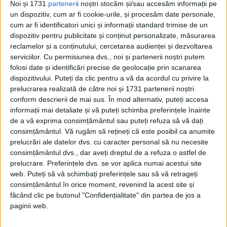
Din ultima ediție ...
Noi și 1731
parteneri
i noștri stocăm și/sau accesăm informații pe
un dispozitiv, cum ar fi cookie-urile, și procesăm date personale,
Regina României
cum ar fi identificatori unici și informații standard trimise de un
Carol al II-lea și acțiunile sale care au ruinat
dispozitiv pentru publicitate și conținut personalizate, măsurarea
România Mare
reclamelor și a conținutului, cercetarea audienței și dezvoltarea
Afaceri oneroase care au marcat România
serviciilor.
Cu permisiunea dvs., noi și partenerii noștri putem
modernă: Strousberg și Hallier
folosi date și identificări precise de geolocație prin scanarea
dispozitivului. Puteți da clic pentru a vă da acordul cu privire la
prelucrarea realizată de către noi și 1731 partenerii noștri
ETICHETE:
WULFILLA
conform descrierii de mai sus. În mod alternativ, puteți accesa
PUBLICAT IN CATEGORIILE:
FEBRUARIE 2023
informații mai detaliate și vă puteți schimba preferințele înainte
de a vă exprima consimțământul sau puteți refuza să vă dați
DISTRIBUIE ȘTIREA:
FACEBOOK
|
TWITTER
consimțământul.
Vă rugăm să rețineți că este posibil ca anumite
DACĂ VA PLAC MATERIALELE PUBLICATE, VA INVITĂM SĂ NE URMĂRIȚI
prelucrări ale datelor dvs. cu caracter personal să nu necesite
ȘI PE
PAGINA NOASTRĂ DE FACEBOOK
consimțământul dvs., dar aveți dreptul de a refuza o astfel de
prelucrare. Preferințele dvs. se vor aplica numai acestui site
web. Puteți să vă schimbați preferințele sau să vă retrageți
RECOMANDARI PENTRU TINE
consimțământul în orice moment, revenind la acest site și
Istoria sloturilor: de la primele aparate
făcând clic pe butonul "Confidențialitate" din partea de jos a
la sloturile online
paginii web.