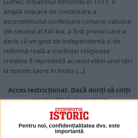
Luther, inițiatorul Reformei în 1517, o
amplă mișcare de contestare a
ascendentului confesiunii romano-catolice
din secolul al XVI-lea, a fost primul care a
decis că un gest de independență și de
reformă reală a credinței religioase
creștine îl reprezintă accesul elitei unei țări
la textele sacre în limba […]
Acces restricționat. Dacă doriți să citiți
acest articol, mergeți pe
edituradecarte.ro
și achiziționați ediția
Februarie 2023
Pentru noi, confidențialitatea dvs. este
importantă