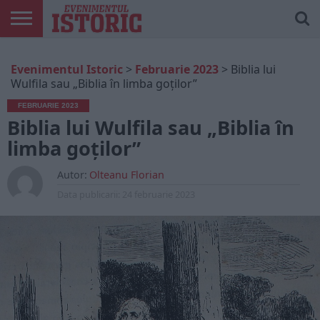
ARTICOLE
ONLINE
EDIȚII
ISTORIC
CONTUL
Evenimentul Istoric
>
Februarie 2023
>
Biblia lui
TIPĂRITE
PLAY
MEU
Wulfila sau „Biblia în limba goților”
FEBRUARIE 2023
Biblia lui Wulfila sau „Biblia în
limba goților”
Autor:
Olteanu Florian
Data publicarii:
24 februarie 2023