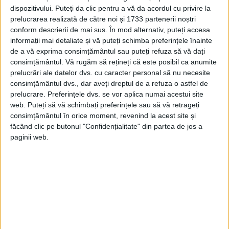
dispozitivului. Puteți da clic pentru a vă da acordul cu privire la
Operațiunea Blue Peacock: Cum plănuiau britanicii să
prelucrarea realizată de către noi și 1733 partenerii noștri
oprească un atac nuclear sovietic
conform descrierii de mai sus. În mod alternativ, puteți accesa
Pe măsură ce Războiul Rece a început să se intensifice, toate
informații mai detaliate și vă puteți schimba preferințele înainte
țările au început să-și pună problema ce se va întâmpla
de a vă exprima consimțământul sau puteți refuza să vă dați
dacă...
consimțământul.
Vă rugăm să rețineți că este posibil ca anumite
prelucrări ale datelor dvs. cu caracter personal să nu necesite
consimțământul dvs., dar aveți dreptul de a refuza o astfel de
prelucrare. Preferințele dvs. se vor aplica numai acestui site
web. Puteți să vă schimbați preferințele sau să vă retrageți
consimțământul în orice moment, revenind la acest site și
făcând clic pe butonul "Confidențialitate" din partea de jos a
paginii web.
Zodia Adevărului, autor Col (r) Ioan Burdulea
Între cele două coperți ale volumului ”Zodia Adevărului”
scrisă de fostul ofițer de contrainformații colonel (r) Ioan
Burdulea, veți regăsi o istorie...