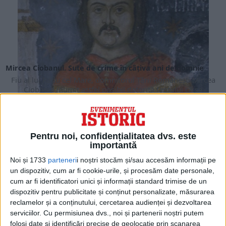
Mircea Ciobanul. Sute de crime în câțiva ani de domnie
Fiu al lui Radu cel Mare, domnitorul Ţării Româneşti Mircea
Ciobanul (numit astfel posibil datorită faptului că se
îndeletnicise cu negoțul de...
Pentru noi, confidențialitatea dvs. este
importantă
Noi și 1733
parteneri
i noștri stocăm și/sau accesăm informații pe
un dispozitiv, cum ar fi cookie-urile, și procesăm date personale,
cum ar fi identificatori unici și informații standard trimise de un
dispozitiv pentru publicitate și conținut personalizate, măsurarea
reclamelor și a conținutului, cercetarea audienței și dezvoltarea
serviciilor.
Cu permisiunea dvs., noi și partenerii noștri putem
folosi date și identificări precise de geolocație prin scanarea