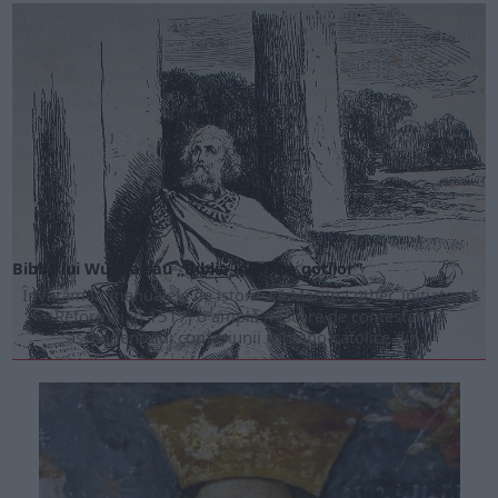
Biblia lui Wulfila sau „Biblia în limba goților”
Învățăm în manualele de istorie că Martin Luther, inițiatorul
Reformei în 1517, o amplă mișcare de contestare a
ascendentului confesiunii romano-catolice din...