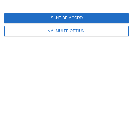
SUNT DE ACORD
MAI MULTE OPȚIUNI
Slava Ukraini! Anatomia istorică a invaziei rusești în
Ucraina
Tiberius Puiu, fin cunoscător al istoriei Ucrainei, a Rusiei și a
fostei Uniuni Sovietice dărîmă mituri de care se folosesc
adepții narativului...