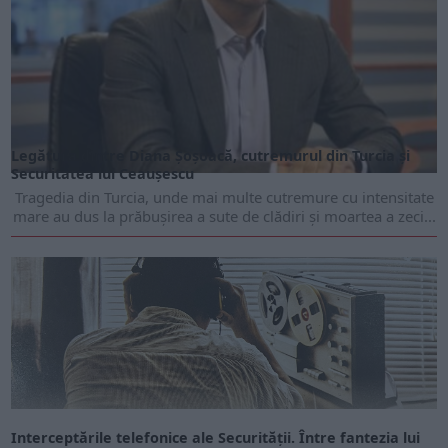
Legătura dintre Diana Șoșoacă, cutremurul din Turcia și
Securitatea lui Ceaușescu
Tragedia din Turcia, unde mai multe cutremure cu intensitate
mare au dus la prăbușirea a sute de clădiri și moartea a zeci...
Interceptările telefonice ale Securităţii. Între fantezia lui