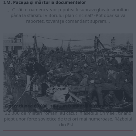
I.M. Pacepa şi mărturia documentelor
„- C-câţi o-oameni v-vor p-putea fi supravegheaţi simultan
până la sfârşitul viitorului plan cincinal? -Pot doar să vă
raportez, tovarăşe comandant suprem...
„Operaţiunea 60.000” sau „un Dunkerque românesc”
32.000 de militari români au căzut în asediul Crimeei, ţinând
piept unor forţe sovietice de trei ori mai numeroase. Războiul
din Est...