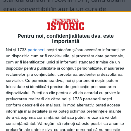
erau convertibili în aur la un curs de
schimb fix de 35 de dolari pe uncie. Acest
lucru a dus la Bretton Woods II, susținut de
„bani din interior” sau dolar, care în sine nu
Pentru noi, confidențialitatea dvs. este
importantă
este legat de aur sau de orice altă marfă.
Noi și 1733
parteneri
i noștri stocăm și/sau accesăm informații pe
Acum, baza acestui sistem, care a
un dispozitiv, cum ar fi cookie-urile, și procesăm date personale,
cum ar fi identificatori unici și informații standard trimise de un
funcționat în ultimii 50 de ani, este pusă
dispozitiv pentru publicitate și conținut personalizate, măsurarea
sub semnul întrebării. Un articol al lui Jon
reclamelor și a conținutului, cercetarea audienței și dezvoltarea
serviciilor.
Cu permisiunea dvs., noi și partenerii noștri putem
Sindreu în The Wall Street Journal, de
folosi date și identificări precise de geolocație prin scanarea
exemplu, spune că sancțiunile împotriva
dispozitivului. Puteți da clic pentru a vă da acordul cu privire la
prelucrarea realizată de către noi și 1733 partenerii noștri
Rusiei, care au arătat că rezervele
conform descrierii de mai sus. În mod alternativ, puteți accesa
acumulate de băncile centrale pot fi pur și
informații mai detaliate și vă puteți schimba preferințele înainte
de a vă exprima consimțământul sau puteți refuza să vă dați
simplu eliminate, ridică întrebarea „ce sunt
consimțământul.
Vă rugăm să rețineți că este posibil ca anumite
banii?”
prelucrări ale datelor dvs. cu caracter personal să nu necesite