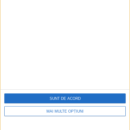
Așadar, dacă factorii de decizie încep cu
adevărat să elaboreze planuri pentru a
legitima în continuare criptomonede și
predicția lui Pozsar „Bretton Woods III” se
adeverește, bitcoin și alte criptomonede ar
putea apărea ca unul dintre cele mai de
încredere depozite de valoare.
SUNT DE ACORD
MAI MULTE OPȚIUNI