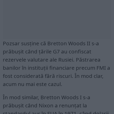
Pozsar susține că Bretton Woods II s-a
prăbușit când țările G7 au confiscat
rezervele valutare ale Rusiei. Păstrarea
banilor în instituții financiare precum FMI a
fost considerată fără riscuri. În mod clar,
acum nu mai este cazul.
În mod similar, Bretton Woods I s-a
prăbușit când Nixon a renunțat la
standardul aur în SUA în 1971, când dolarii