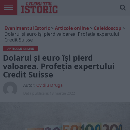
ARTICOLE
ONLINE
EDIȚII
ISTORIC
CONTUL
Evenimentul Istoric
>
Articole online
>
Caleidoscop
>
TIPĂRITE
PLAY
MEU
Dolarul și euro își pierd valoarea. Profeția expertului
Credit Suisse
ARTICOLE ONLINE
Dolarul și euro își pierd
valoarea. Profeția expertului
Credit Suisse
Autor:
Ovidiu Drugă
Data publicarii:
13 martie 2022