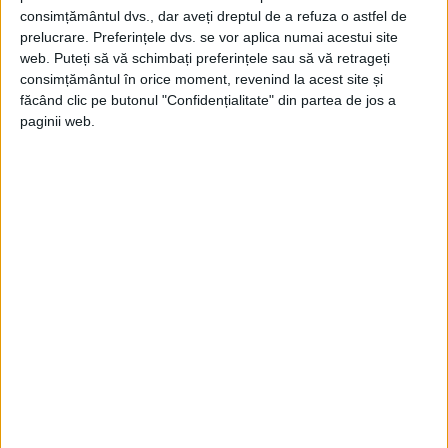
consimțământul dvs., dar aveți dreptul de a refuza o astfel de
prelucrare. Preferințele dvs. se vor aplica numai acestui site
web. Puteți să vă schimbați preferințele sau să vă retrageți
consimțământul în orice moment, revenind la acest site și
făcând clic pe butonul "Confidențialitate" din partea de jos a
paginii web.
PE CE SE VA BAZA NOUA ORDINE
MONETARĂ?
Această întrebare ar putea explica de ce
Pozsar crede că este în curs o schimbare
uriașă în modul în care lumea își