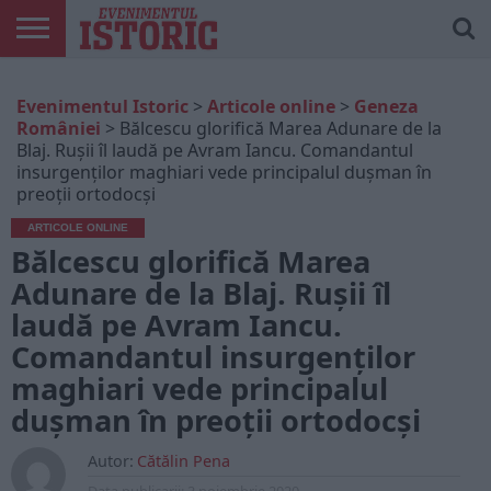
ARTICOLE
ONLINE
EDIȚII
ISTORIC
CONTUL
Evenimentul Istoric
>
Articole online
>
Geneza
TIPĂRITE
PLAY
MEU
României
>
Bălcescu glorifică Marea Adunare de la
Blaj. Rușii îl laudă pe Avram Iancu. Comandantul
insurgenților maghiari vede principalul dușman în
preoții ortodocși
ARTICOLE ONLINE
Bălcescu glorifică Marea
Adunare de la Blaj. Rușii îl
laudă pe Avram Iancu.
Comandantul insurgenților
maghiari vede principalul
dușman în preoții ortodocși
Autor:
Cătălin Pena