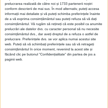
prelucrarea realizată de către noi și 1733 partenerii noștri
conform descrierii de mai sus. În mod alternativ, puteți accesa
informații mai detaliate și vă puteți schimba preferințele înainte
de a vă exprima consimțământul sau puteți refuza să vă dați
consimțământul.
Vă rugăm să rețineți că este posibil ca anumite
prelucrări ale datelor dvs. cu caracter personal să nu necesite
consimțământul dvs., dar aveți dreptul de a refuza o astfel de
prelucrare. Preferințele dvs. se vor aplica numai acestui site
web. Puteți să vă schimbați preferințele sau să vă retrageți
consimțământul în orice moment, revenind la acest site și
făcând clic pe butonul "Confidențialitate" din partea de jos a
După ce lupta prin sabie a trebuit să
paginii web.
contenească şi vitejia nerăsplătită părea că
începe a se ofili, ei au contnuat mai
departe—fără întrerupere şi peste putinţa
vreunui control lumesc – tainica şi sfânta
luptă prin rugăciune. Iar credincioşii lor
smeriţi îi însoţeau în lupta aceasta