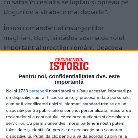
cu sabia în cealaltă se luptau şi opreau pe
Unguri de a străbate mai departe”.
Însuşi comandantul insurgenţilor
maghiari, Bem, îşi dădea seama de rolul
important al preoţilor români. Deaceea
scria din Oradia Mare, la sfârşitul anului
1848, lui Kossuth, exprimându-şi părerea,
că Românii ar putea fi înduplecaţi cu
Pentru noi, confidențialitatea dvs. este
importantă
uşurinţă să treacă de partea Ungurilor,
Noi și 1733
parteneri
i noștri stocăm și/sau accesăm informații pe
dacă aceştia ar fi sprijiniţi de preoţii
un dispozitiv, cum ar fi cookie-urile, și procesăm date personale,
cum ar fi identificatori unici și informații standard trimise de un
români, în deosebi de cei „şismatici”
dispozitiv pentru publicitate și conținut personalizate, măsurarea
(ortodocşi)
reclamelor și a conținutului, cercetarea audienței și dezvoltarea
serviciilor.
Cu permisiunea dvs., noi și partenerii noștri putem
folosi date și identificări precise de geolocație prin scanarea
dispozitivului. Puteți da clic pentru a vă da acordul cu privire la