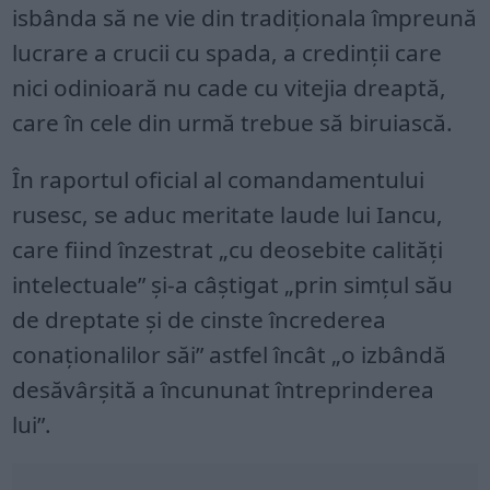
isbânda să ne vie din tradiţionala împreună
lucrare a crucii cu spada, a credinţii care
nici odinioară nu cade cu vitejia dreaptă,
care în cele din urmă trebue să biruiască.
În raportul oficial al comandamentului
rusesc, se aduc meritate laude lui Iancu,
care fiind înzestrat „cu deosebite calităţi
intelectuale” şi-a câştigat „prin simţul său
de dreptate şi de cinste încrederea
conaţionalilor săi” astfel încât „o izbândă
desăvârşită a încununat întreprinderea
lui”.