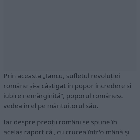
Prin aceasta „Iancu, sufletul revoluţiei
române şi-a câştigat în popor încredere şi
iubire nemărginită”, poporul românesc
vedea în el pe mântuitorul său.
Iar despre preoţii români se spune în
acelaş raport că „cu crucea într’o mână şi