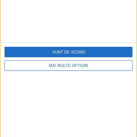
SUNT DE ACORD
MAI MULTE OPȚIUNI
Ediția tipărită
Mai multe articole