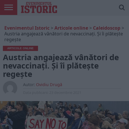
ARTICOLE
ONLINE
EDIȚII
ISTORIC
CONTUL
Evenimentul Istoric
>
Articole online
>
Caleidoscop
>
TIPĂRITE
PLAY
MEU
Austria angajează vânători de nevaccinați. Și îi plătește
regește
ARTICOLE ONLINE
Austria angajează vânători de
nevaccinați. Și îi plătește
regește
Autor:
Ovidiu Drugă
Data publicarii:
23 decembrie 2021