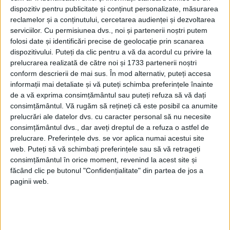
dispozitiv pentru publicitate și conținut personalizate, măsurarea
38.863 de euro.
reclamelor și a conținutului, cercetarea audienței și dezvoltarea
„Slujba include, printre altele, întocmirea
serviciilor.
Cu permisiunea dvs., noi și partenerii noștri putem
folosi date și identificări precise de geolocație prin scanarea
de ordine penale, precum și procesarea
dispozitivului. Puteți da clic pentru a vă da acordul cu privire la
contestațiilor”. Se specifică, de asemenea,
prelucrarea realizată de către noi și 1733 partenerii noștri
conform descrierii de mai sus. În mod alternativ, puteți accesa
că noii inspectori trebuie să fie „rezistenți”
informații mai detaliate și vă puteți schimba preferințele înainte
și dispuși să facă multe ore suplimentare.
de a vă exprima consimțământul sau puteți refuza să vă dați
consimțământul.
Vă rugăm să rețineți că este posibil ca anumite
prelucrări ale datelor dvs. cu caracter personal să nu necesite
Locurile de muncă sunt disponibile numai
consimțământul dvs., dar aveți dreptul de a refuza o astfel de
pentru cetățenii austrieci. Evident, vor fi
prelucrare. Preferințele dvs. se vor aplica numai acestui site
web. Puteți să vă schimbați preferințele sau să vă retrageți
selectați numai cei vaccinați împotriva
consimțământul în orice moment, revenind la acest site și
Covid-19 sau cei care s-au refăcut complet
făcând clic pe butonul "Confidențialitate" din partea de jos a
paginii web.
după boală.