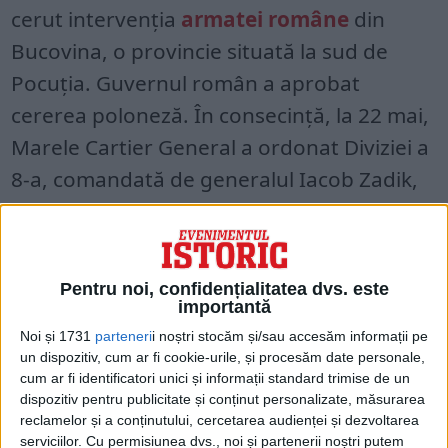
cerut intervenția
armatei române
din
Bucovina, o provincie situată la sud de
Pocuția. Guvernul român a aprobat
cererea poloneză. În consecință, la 22 mai,
Marele Cartier General a ordonat Diviziei a
8-a, comandată de generalul Iacob Zadik,
să treacă granița și să avanseze pe
teritoriul dintre Nistru și Munții Carpați.
Pentru noi, confidențialitatea dvs. este
Divizia de infanterie condusă de generalul
importantă
Zadik a fost sprijinită și de o unitate de
Noi și 1731
parteneri
i noștri stocăm și/sau accesăm informații pe
cavalerie. Potrivit estimărilor polonezilor,
un dispozitiv, cum ar fi cookie-urile, și procesăm date personale,
cum ar fi identificatori unici și informații standard trimise de un
forțele românești numărau aproximativ
dispozitiv pentru publicitate și conținut personalizate, măsurarea
8.000-10.000 de soldați. La București,
reclamelor și a conținutului, cercetarea audienței și dezvoltarea
serviciilor.
Cu permisiunea dvs., noi și partenerii noștri putem