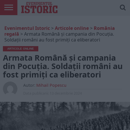
ARTICOLE
ONLINE
EDIȚII
ISTORIC
CONTUL
Evenimentul Istoric
>
Articole online
>
România
TIPĂRITE
PLAY
MEU
regală
>
Armata Română și campania din Pocuția.
Soldații români au fost primiți ca eliberatori
ARTICOLE ONLINE
Armata Română și campania
din Pocuția. Soldații români au
fost primiți ca eliberatori
Autor:
Mihail Popescu
Data publicarii:
13 decembrie 2024