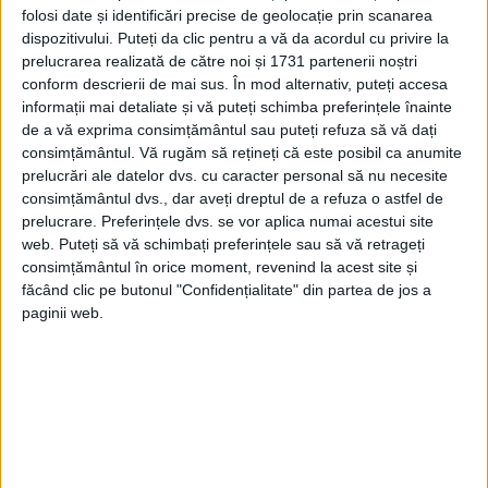
Marele Cartier General a anunțat că
folosi date și identificări precise de geolocație prin scanarea
intrarea în Pocuția a fost rezultatul unor
dispozitivului. Puteți da clic pentru a vă da acordul cu privire la
prelucrarea realizată de către noi și 1731 partenerii noștri
ciocniri cu Republica Sovietică Ungară.
conform descrierii de mai sus. În mod alternativ, puteți accesa
Oficial, soldații români au primit ordin să
informații mai detaliate și vă puteți schimba preferințele înainte
de a vă exprima consimțământul sau puteți refuza să vă dați
protejeze populația civilă, indiferent de
consimțământul.
Vă rugăm să rețineți că este posibil ca anumite
naționalitate și religie, împotriva unei
prelucrări ale datelor dvs. cu caracter personal să nu necesite
consimțământul dvs., dar aveți dreptul de a refuza o astfel de
eventuale ofensive bolșevice. La rândul
prelucrare. Preferințele dvs. se vor aplica numai acestui site
web. Puteți să vă schimbați preferințele sau să vă retrageți
său, generalul Piłsudski și-a informat
consimțământul în orice moment, revenind la acest site și
ofițerii că soldații români se află în Pocuția
făcând clic pe butonul "Confidențialitate" din partea de jos a
paginii web.
în calitate de aliați.