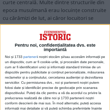
curte centrală. Multe dintre structurile din
epoca musulmană erau locuințe construite
cu cărămizi de lut, ai căror locuitori se
închinau cel mai probabil la moschee.
Pentru noi, confidențialitatea dvs. este
importantă
Noi și 1733
parteneri
i noștri stocăm și/sau accesăm informații pe
un dispozitiv, cum ar fi cookie-urile, și procesăm date personale,
cum ar fi identificatori unici și informații standard trimise de un
dispozitiv pentru publicitate și conținut personalizate, măsurarea
reclamelor și a conținutului, cercetarea audienței și dezvoltarea
serviciilor.
Cu permisiunea dvs., noi și partenerii noștri putem
folosi date și identificări precise de geolocație prin scanarea
dispozitivului. Puteți da clic pentru a vă da acordul cu privire la
prelucrarea realizată de către noi și 1733 partenerii noștri
La 400 de metri nord de moschee se află o
conform descrierii de mai sus. În mod alternativ, puteți accesa
proprietate de rang înalt din epoca
informații mai detaliate și vă puteți schimba preferințele înainte