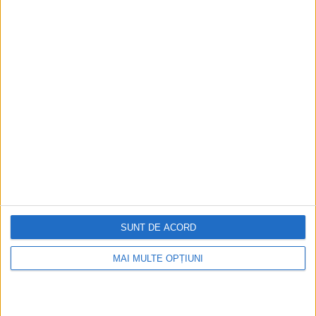
Istoria dezvoltării cazinourilor în
România: de la saloane sociale, la era
digitală
Figuri istorice celebre în sloturile online:
De la Cleopatra până la Iulius Cezar și
Napoleon Bonaparte
Aprilie 2026
SUNT DE ACORD
MAI MULTE OPȚIUNI