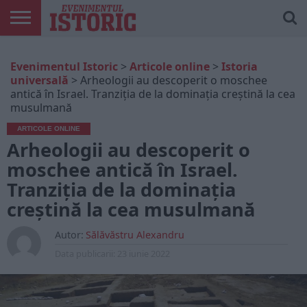
ARTICOLE
ONLINE
EDIȚII
ISTORIC
CONTUL
Evenimentul Istoric
>
Articole online
>
Istoria
TIPĂRITE
PLAY
MEU
universală
>
Arheologii au descoperit o moschee
antică în Israel. Tranziția de la dominația creștină la cea
musulmană
ARTICOLE ONLINE
Arheologii au descoperit o
moschee antică în Israel.
Tranziția de la dominația
creștină la cea musulmană
Autor:
Sălăvăstru Alexandru
Data publicarii:
23 iunie 2022