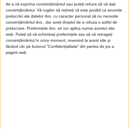
de a vă exprima consimțământul sau puteți refuza să vă dați
musulmană din secolele VIII-IX d.Hr., care
consimțământul.
Vă rugăm să rețineți că este posibil ca anumite
conține camere împodobite cu picturi
prelucrări ale datelor dvs. cu caracter personal să nu necesite
consimțământul dvs., dar aveți dreptul de a refuza o astfel de
murale roșii și galbene și podele pavate cu
prelucrare. Preferințele dvs. se vor aplica numai acestui site
marmură sau piatră. Vesela de înaltă clasă
web. Puteți să vă schimbați preferințele sau să vă retrageți
consimțământul în orice moment, revenind la acest site și
și artefactele din sticlă reprezentând
făcând clic pe butonul "Confidențialitate" din partea de jos a
animale și plante indică bogăția aparentă a
paginii web.
locuitorilor.
Un reprezentant al IAA a declarat:
„Dovezile adunate până acum aruncă o
nouă lumină asupra intrării Islamului, a
unui nou guvern și a culturilor în regiunea
Negev.”