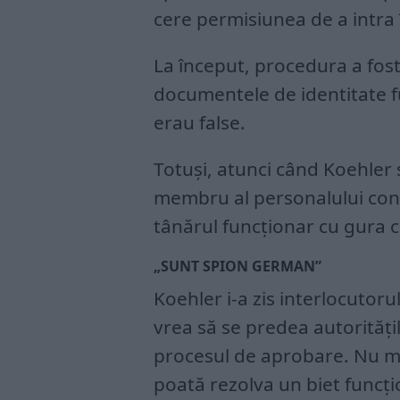
cere permisiunea de a intra 
La început, procedura a fost
documentele de identitate f
erau false.
Totuși, atunci când Koehler 
membru al personalului consul
tânărul funcționar cu gura c
„SUNT SPION GERMAN”
Koehler i-a zis interlocutor
vrea să se predea autorități
procesul de aprobare. Nu ma
poată rezolva un biet funcț