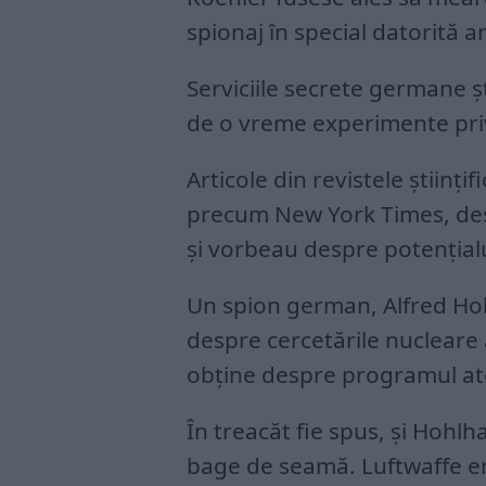
spionaj în special datorită a
Serviciile secrete germane ș
de o vreme experimente priv
Articole din revistele științi
precum New York Times, des
și vorbeau despre potențialu
Un spion german, Alfred Hoh
despre cercetările nucleare 
obține despre programul at
În treacăt fie spus, și Hohlh
bage de seamă. Luftwaffe er