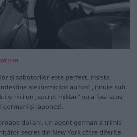
TWITTER
lor și sabotorilor este perfect, insista
clandestine ale inamicilor au fost „ținute sub
i și nici un „secret militar” nu a fost scos
i germani și japonezi.
proape doi ani, un agent german a trimis
ițător secret din New York către diferite