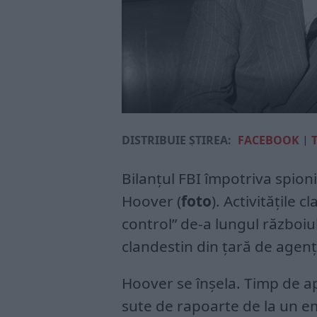
DISTRIBUIE ȘTIREA:
FACEBOOK
|
Bilanțul FBI împotriva spioni
Hoover (
foto
). Activitățile 
control” de-a lungul războiulu
clandestin din țară de agenț
Hoover se înșela. Timp de a
sute de rapoarte de la un em