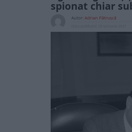
spionat chiar su
Autor:
Adrian Pătrușcă
Data publicarii:
29 ianuarie 2021