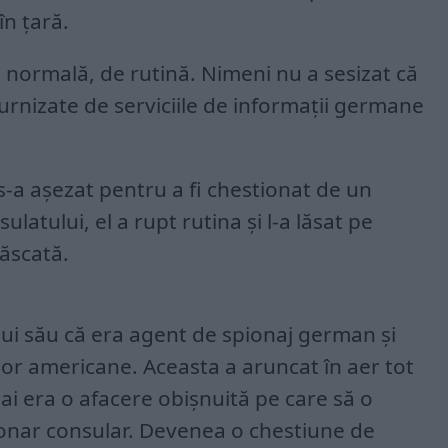
în țară.
 normală, de rutină. Nimeni nu a sesizat că
urnizate de serviciile de informații germane
s-a așezat pentru a fi chestionat de un
atului, el a rupt rutina și l-a lăsat pe
ăscată.
ului său că era agent de spionaj german și
lor americane. Aceasta a aruncat în aer tot
i era o afacere obișnuită pe care să o
ionar consular. Devenea o chestiune de