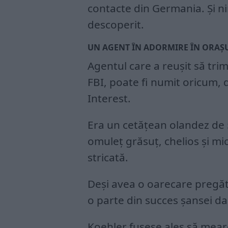
contacte din Germania. Și ni
descoperit.
UN AGENT ÎN ADORMIRE ÎN ORAȘ
Agentul care a reușit să trim
FBI, poate fi numit oricum, 
Interest.
Era un cetățean olandez de 
omuleț grăsuț, chelios și mi
stricată.
Deși avea o oarecare pregăti
o parte din succes șansei dar
Koehler fusese ales să mearg