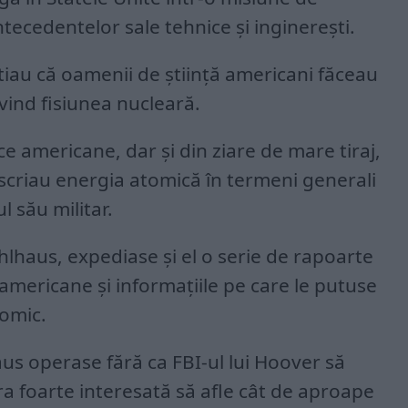
ntecedentelor sale tehnice și inginerești.
tiau că oamenii de știință americani făceau
ind fisiunea nucleară.
fice americane, dar și din ziare de mare tiraj,
criau energia atomică în termeni generali
l său militar.
lhaus, expediase și el o serie de rapoarte
americane și informațiile pe care le putuse
omic.
aus operase fără ca FBI-ul lui Hoover să
a foarte interesată să afle cât de aproape