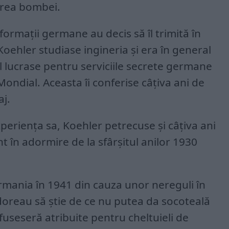
area bombei.
nformații germane au decis să îl trimită în
oehler studiase ingineria și era în general
El lucrase pentru serviciile secrete germane
Mondial. Aceasta îi conferise câțiva ani de
aj.
xperiența sa, Koehler petrecuse și câțiva ani
t în adormire de la sfârșitul anilor 1930
rmania în 1941 din cauza unor nereguli în
i doreau să știe de ce nu putea da socoteală
fuseseră atribuite pentru cheltuieli de