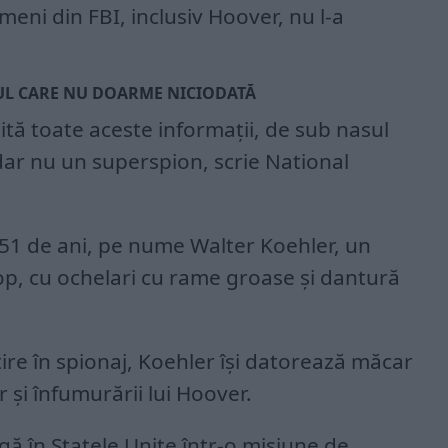
meni din FBI, inclusiv Hoover, nu l-a
UL CARE NU DOARME NICIODATĂ
ită toate aceste informații, de sub nasul
dar nu un superspion, scrie National
51 de ani, pe nume Walter Koehler, un
op, cu ochelari cu rame groase și dantură
re în spionaj, Koehler își datorează măcar
 și înfumurării lui Hoover.
ă în Statele Unite într-o misiune de