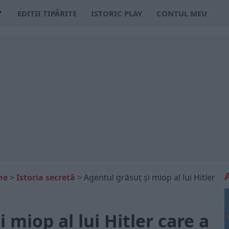
EDIȚII TIPĂRITE
ISTORIC PLAY
CONTUL MEU
ne
>
Istoria secretă
>
Agentul grăsuț și miop al lui Hitler
 miop al lui Hitler care a