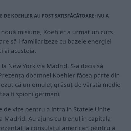
TE DE KOEHLER AU FOST SATISFĂCĂTOARE: NU A
o nouă misiune, Koehler a urmat un curs
care să-l familiarizeze cu bazele energiei
i ai acesteia.
is la New York via Madrid. S-a decis să
Prezența doamnei Koehler făcea parte din
crezut că un omuleț grăsuț de vârstă medie
tea fi spioni germani.
 de vize pentru a intra în Statele Unite.
la Madrid. Au ajuns cu trenul în capitala
rezentat la consulatul american pentru a