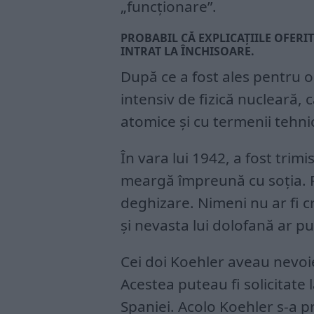
„funcționare”.
PROBABIL CĂ EXPLICAȚIILE OFERI
INTRAT LA ÎNCHISOARE.
După ce a fost ales pentru 
intensiv de fizică nucleară, 
atomice și cu termenii tehnic
În vara lui 1942, a fost trim
meargă împreună cu soția. 
deghizare. Nimeni nu ar fi 
și nevasta lui dolofană ar pu
Cei doi Koehler aveau nevoie
Acestea puteau fi solicitate 
Spaniei. Acolo Koehler s-a p