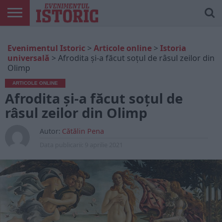
ARTICOLE
ONLINE
EDIȚII
ISTORIC
CONTUL
Evenimentul Istoric
>
Articole online
>
Istoria
TIPĂRITE
PLAY
MEU
universală
>
Afrodita și-a făcut soțul de râsul zeilor din
Olimp
ARTICOLE ONLINE
Afrodita și-a făcut soțul de
râsul zeilor din Olimp
Autor:
Cătălin Pena
Data publicarii:
9 aprilie 2021