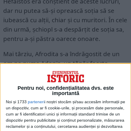
Hefaistos era conștient de aceste lucruri,
dar nu putea să-și oprească soția să se
iubească cu alții, chiar și cu muritori. În cele
din urmă, șchiopl s-a despărțit de soția sa,
pentru a-și păstra oarece onoare.
Mai târziu, Afrodita s-a îndrăgostit de un
om pe nume Adonis, un tânăr foarte
frumos. Însă, tânărul a murit repede după
începerea relației, fiind ucis în timpul unei
Pentru noi, confidențialitatea dvs. este
vânătoari.
importantă
Noi și 1733
parteneri
i noștri stocăm și/sau accesăm informații pe
un dispozitiv, cum ar fi cookie-urile, și procesăm date personale,
cum ar fi identificatori unici și informații standard trimise de un
dispozitiv pentru publicitate și conținut personalizate, măsurarea
reclamelor și a conținutului, cercetarea audienței și dezvoltarea