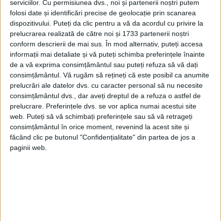
serviciilor.
Cu permisiunea dvs., noi și partenerii noștri putem
folosi date și identificări precise de geolocație prin scanarea
dispozitivului. Puteți da clic pentru a vă da acordul cu privire la
prelucrarea realizată de către noi și 1733 partenerii noștri
conform descrierii de mai sus. În mod alternativ, puteți accesa
informații mai detaliate și vă puteți schimba preferințele înainte
de a vă exprima consimțământul sau puteți refuza să vă dați
consimțământul.
Vă rugăm să rețineți că este posibil ca anumite
Persefona se îndrăgostise și ea de Adonis,
prelucrări ale datelor dvs. cu caracter personal să nu necesite
ceea ce a provocat o dispută uriașă între
consimțământul dvs., dar aveți dreptul de a refuza o astfel de
prelucrare. Preferințele dvs. se vor aplica numai acestui site
cele două zeițe.
web. Puteți să vă schimbați preferințele sau să vă retrageți
consimțământul în orice moment, revenind la acest site și
Disputa s-a încheiat numai când a
făcând clic pe butonul "Confidențialitate" din partea de jos a
paginii web.
intervenit Zeus, hotărând că Adonis va
petrece o treime din an cu Persefona, o
treime cu Afrodita și ultima treime cu
allege el. Adonis a ales să petreacă ultima
treime cu Afrodita.