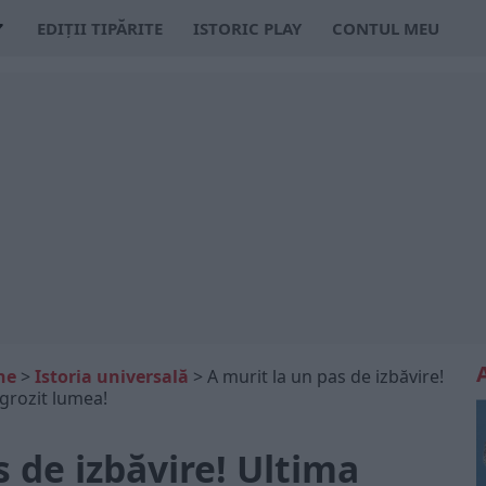
EDIȚII TIPĂRITE
ISTORIC PLAY
CONTUL MEU
ne
>
Istoria universală
>
A murit la un pas de izbăvire!
ngrozit lumea!
s de izbăvire! Ultima