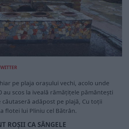
TWITTER
hiar pe plaja orașului vechi, acolo unde
0 au scos la iveală rămățițele pământești
 căutaseră adăpost pe plajă, Cu toții
 flotei lui Pliniu cel Bătrân.
T ROȘII CA SÂNGELE