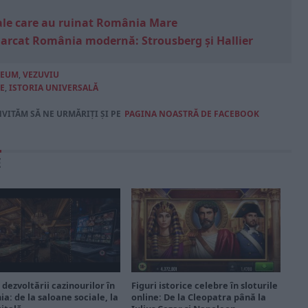
e sale care au ruinat România Mare
marcat România modernă: Strousberg și Hallier
NEUM
,
VEZUVIU
E
,
ISTORIA UNIVERSALĂ
NVITĂM SĂ NE URMĂRIȚI ȘI PE
PAGINA NOASTRĂ DE FACEBOOK
E
 dezvoltării cazinourilor în
Figuri istorice celebre în sloturile
a: de la saloane sociale, la
online: De la Cleopatra până la