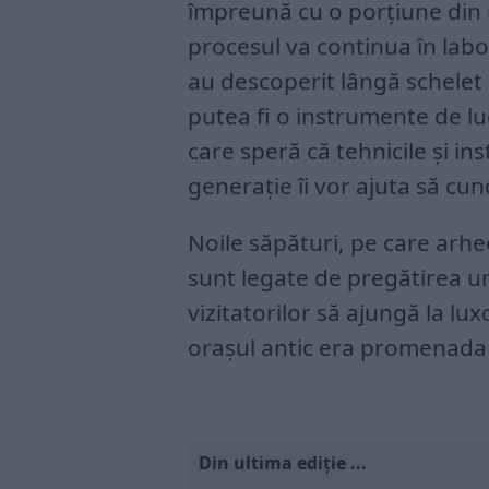
împreună cu o porțiune din r
procesul va continua în labo
au descoperit lângă schelet 
putea fi o instrumente de l
care speră că tehnicile și i
generație îi vor ajuta să cu
Noile săpături, pe care arh
sunt legate de pregătirea un
vizitatorilor să ajungă la lu
orașul antic era promenada 
Din ultima ediție ...