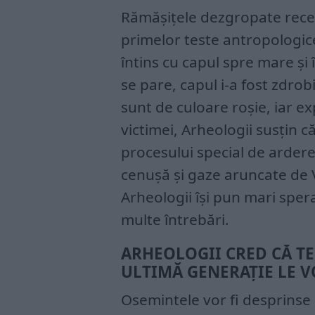
Rămășițele dezgropate recen
primelor teste antropologice,
întins cu capul spre mare și 
se pare, capul i-a fost zdro
sunt de culoare roșie, iar ex
victimei, Arheologii susțin 
procesului special de arde
cenușă și gaze aruncate de 
Arheologii își pun mari spera
multe întrebări.
ARHEOLOGII CRED CĂ TE
ULTIMĂ GENERAȚIE LE V
Osemintele vor fi desprinse 