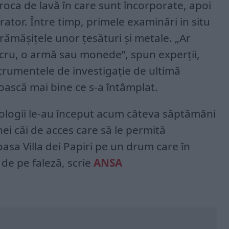
oca de lavă în care sunt încorporate, apoi
rator. Între timp, primele examinări in situ
rămășițele unor țesături și metale. „Ar
ucru, o armă sau monede”, spun experții,
nstrumentele de investigație de ultimă
noască mai bine ce s-a întâmplat.
eologii le-au început acum câteva săptămâni
ei căi de acces care să le permită
xoasa Villa dei Papiri pe un drum care în
de pe faleză, scrie
ANSA