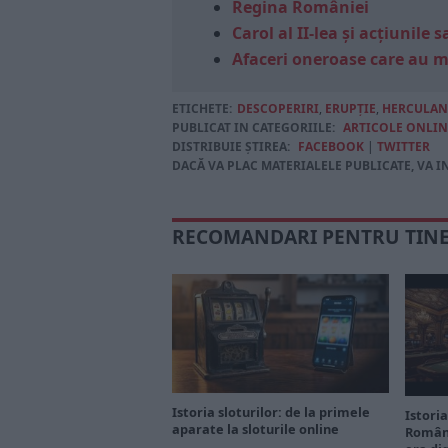
Regina României
Carol al II-lea și acțiunil
Afaceri oneroase care au 
ETICHETE:
DESCOPERIRI
,
ERUPȚIE
,
HERCULA
PUBLICAT IN CATEGORIILE:
ARTICOLE ONLIN
DISTRIBUIE ȘTIREA:
FACEBOOK
|
TWITTER
DACĂ VA PLAC MATERIALELE PUBLICATE, VA I
RECOMANDARI PENTRU TIN
Istoria sloturilor: de la primele
Istoria
aparate la sloturile online
Români