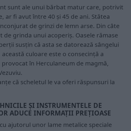
t sunt ale unui bărbat matur care, potrivit
 ar fi avut între 40 și 45 de ani. Stătea
înconjurat de grinzi de lemn arse. Din câte
bit de grinda unui acoperiș. Oasele rămase
perții susțin că asta se datorează sângelui
că această culoare este o consecință a
re provocat în Herculaneum de magmă,
Vezuviu.
nțe că scheletul le va oferi răspunsuri la
HNICILE ȘI INSTRUMENTELE DE
OR ADUCE INFORMAȚII PREȚIOASE
cu ajutorul unor lame metalice speciale