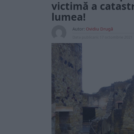
victimă a catastr
lumea!
Autor:
Ovidiu Drugă
Data publicarii:
17 octombrie 2021