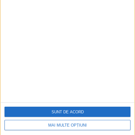
milion de dolari pentru fiecare an în care
nu s-a știut nimic despre el. Sovieticii au
ignorat procesul.
Cert este că în 1989, KGB a decis să
înapoieze familiei diplomatului pașaportul
și jurnalul acestuia, ambele confiscate în
momentul răpirii sale.
SUNT DE ACORD
MAI MULTE OPȚIUNI