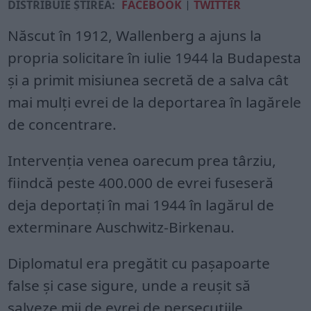
DISTRIBUIE ȘTIREA:
FACEBOOK
|
TWITTER
Născut în 1912, Wallenberg a ajuns la
propria solicitare în iulie 1944 la Budapesta
și a primit misiunea secretă de a salva cât
mai mulți evrei de la deportarea în lagărele
de concentrare.
Intervenția venea oarecum prea târziu,
fiindcă peste 400.000 de evrei fuseseră
deja deportați în mai 1944 în lagărul de
exterminare Auschwitz-Birkenau.
Diplomatul era pregătit cu pașapoarte
false și case sigure, unde a reușit să
salveze mii de evrei de persecuțiile