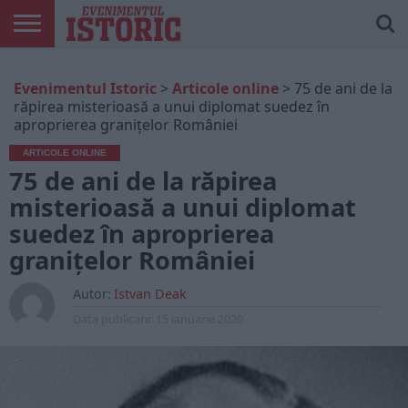
ARTICOLE
ONLINE
EDIȚII
ISTORIC
CONTUL
Evenimentul Istoric
>
Articole online
>
75 de ani de la
TIPĂRITE
PLAY
MEU
răpirea misterioasă a unui diplomat suedez în
aproprierea granițelor României
ARTICOLE ONLINE
75 de ani de la răpirea
misterioasă a unui diplomat
suedez în aproprierea
granițelor României
Autor:
Istvan Deak
Data publicarii:
15 ianuarie 2020