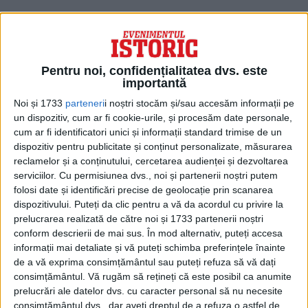
Ce s-a întâmplat cu exactitate după 12
ianuarie nu știe nimeni. Există trei
persoane care susțin că înaintea plecării
Pentru noi, confidențialitatea dvs. este
spre Debreţin, el le-ar fi spus: “Merg la
importantă
Malinovski, dar nu știu încă dacă în calitate
Noi și 1733
parteneri
i noștri stocăm și/sau accesăm informații pe
un dispozitiv, cum ar fi cookie-urile, și procesăm date personale,
de oaspete sau de prizonier”. De atunci nu
cum ar fi identificatori unici și informații standard trimise de un
se mai știe nimic de el.
dispozitiv pentru publicitate și conținut personalizate, măsurarea
reclamelor și a conținutului, cercetarea audienței și dezvoltarea
serviciilor.
Cu permisiunea dvs., noi și partenerii noștri putem
folosi date și identificări precise de geolocație prin scanarea
dispozitivului. Puteți da clic pentru a vă da acordul cu privire la
prelucrarea realizată de către noi și 1733 partenerii noștri
conform descrierii de mai sus. În mod alternativ, puteți accesa
informații mai detaliate și vă puteți schimba preferințele înainte
de a vă exprima consimțământul sau puteți refuza să vă dați
consimțământul.
Vă rugăm să rețineți că este posibil ca anumite
prelucrări ale datelor dvs. cu caracter personal să nu necesite
consimțământul dvs., dar aveți dreptul de a refuza o astfel de