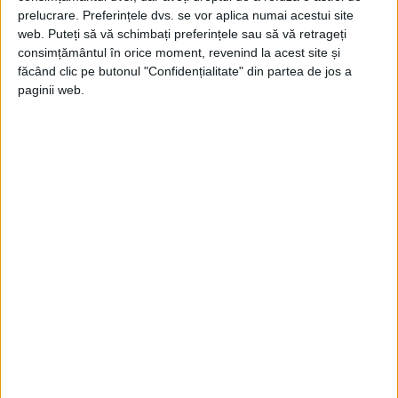
prelucrare. Preferințele dvs. se vor aplica numai acestui site
web. Puteți să vă schimbați preferințele sau să vă retrageți
consimțământul în orice moment, revenind la acest site și
Diplomatul suedez la Moscova, Staffan
făcând clic pe butonul "Confidențialitate" din partea de jos a
Soderblum, a anunțat autoritățile din
paginii web.
capitala Suediei că deține informații certe
că Wallenberg și șoferul său au fost reținuți
de Amata Roșie.
STALIN NEAGĂ
Un an mai târziu, Stalin a negat vehement
că URSS ar avea vreo legătură cu dispariția
diplomatului.
La o discuție cu ambasadorul suedez,
Stalin și-ar fi notat numele diplomatului, ca